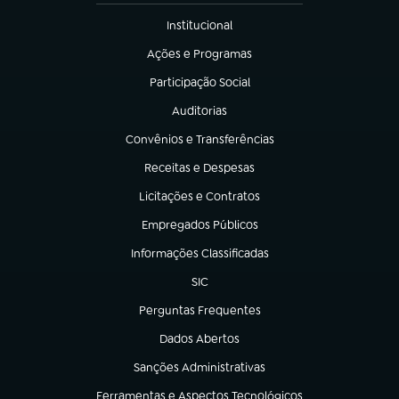
Institucional
(abre em nova aba)
Ações e Programas
(abre em nova aba)
Participação Social
(abre em nova aba)
Auditorias
(abre em nova aba)
Convênios e Transferências
(abre em nova aba)
Receitas e Despesas
(abre em nova aba)
Licitações e Contratos
(abre em nova aba)
Empregados Públicos
(abre em nova aba)
Informações Classificadas
(abre em nova aba)
SIC
(abre em nova aba)
Perguntas Frequentes
(abre em nova aba)
Dados Abertos
(abre em nova aba)
Sanções Administrativas
(abre em nova aba)
Ferramentas e Aspectos Tecnológicos