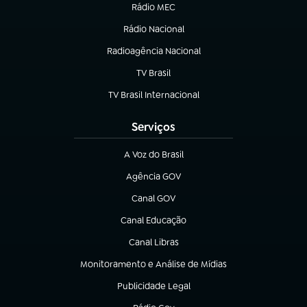
Rádio MEC
(abre em nova aba)
Rádio Nacional
Radioagência Nacional
(abre em nova aba)
TV Brasil
(abre em nova aba)
TV Brasil Internacional
(abre em nova aba)
Serviços
A Voz do Brasil
(abre em nova aba)
Agência GOV
(abre em nova aba)
Canal GOV
(abre em nova aba)
Canal Educação
(abre em nova aba)
Canal Libras
(abre em nova aba)
Monitoramento e Análise de Mídias
(abre em nova aba)
Publicidade Legal
(abre em nova aba)