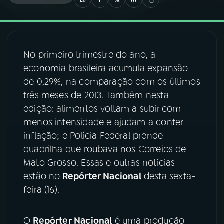
03
PROGRAMAÇÃO
No primeiro trimestre do ano, a
04
PROGRAMAS
economia brasileira acumula expansão
de 0,29%, na comparação com os últimos
05
PODCASTS
três meses de 2013. Também nesta
edição: alimentos voltam a subir com
menos intensidade e ajudam a conter
06
VIDEOCASTS
inflação; e Polícia Federal prende
quadrilha que roubava nos Correios de
07
ÚLTIMAS
Mato Grosso. Essas e outras notícias
estão no
Repórter Nacional
desta sexta-
feira (16).
08
FESTIVAL DE MÚSICA
O
Repórter Nacional
é uma produção
ACOMPANHE A RÁDIO NACIONAL