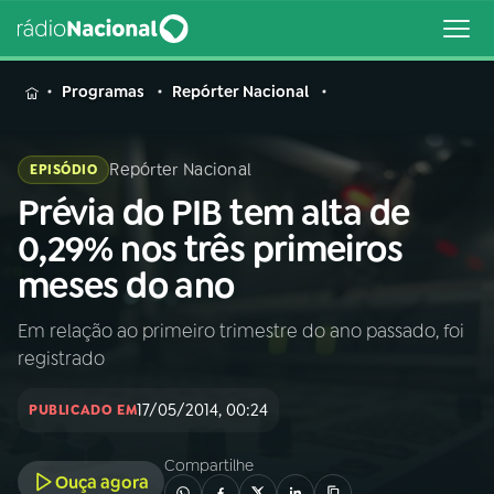
MENU
Programas
Repórter Nacional
Repórter Nacional
EPISÓDIO
Prévia do PIB tem alta de
Buscar
na
0,29% nos três primeiros
Rádio
Buscar
meses do ano
Nacional
Em relação ao primeiro trimestre do ano passado, foi
AO VIVO
registrado
01
INÍCIO
17/05/2014, 00:24
PUBLICADO EM
Compartilhe
02
A RÁDIO
Ouça agora