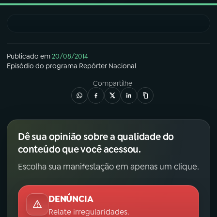
03
PROGRAMAÇÃO
04
PROGRAMAS
Publicado em
20/08/2014
Episódio
do programa
Repórter Nacional
Compartilhe
05
PODCASTS
06
VIDEOCASTS
Dê sua opinião sobre a qualidade do
conteúdo que você acessou.
07
ÚLTIMAS
Escolha sua manifestação em apenas um clique.
08
FESTIVAL DE MÚSICA
DENÚNCIA
Relate irregularidades.
ACOMPANHE A RÁDIO NACIONAL