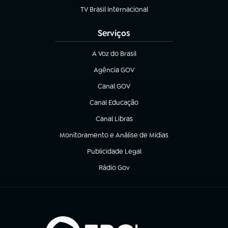
TV Brasil Internacional
(abre em nova aba)
Serviços
A Voz do Brasil
(abre em nova aba)
Agência GOV
(abre em nova aba)
Canal GOV
(abre em nova aba)
Canal Educação
(abre em nova aba)
Canal Libras
(abre em nova aba)
Monitoramento e Análise de Mídias
(abre em nova aba)
Publicidade Legal
(abre em nova aba)
Rádio Gov
(abre em nova aba)