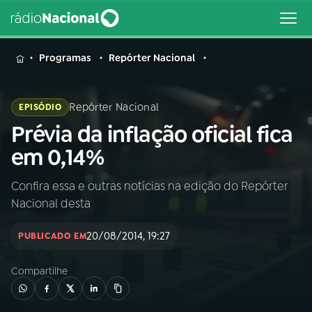
MENU
Programas
Repórter Nacional
Repórter Nacional
EPISÓDIO
Prévia da inflação oficial fica
Buscar
na
em 0,14%
Rádio
Buscar
Nacional
Confira essa e outras notícias na edição do Repórter
Nacional desta
AO VIVO
20/08/2014, 19:27
PUBLICADO EM
01
INÍCIO
Compartilhe
02
A RÁDIO