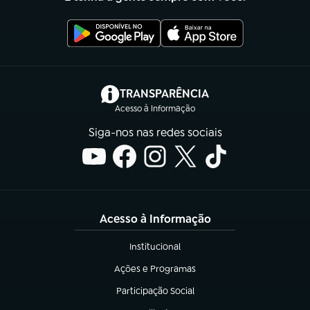
(abre em nova aba)
TRANSPARÊNCIA
Acesso à Informação
Siga-nos nas redes sociais
Acesso à Informação
Institucional
(abre em nova aba)
Ações e Programas
(abre em nova aba)
Participação Social
(abre em nova aba)