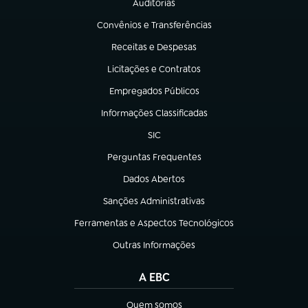
Auditorias
(abre em nova aba)
Convênios e Transferências
(abre em nova aba)
Receitas e Despesas
(abre em nova aba)
Licitações e Contratos
(abre em nova aba)
Empregados Públicos
(abre em nova aba)
Informações Classificadas
(abre em nova aba)
SIC
(abre em nova aba)
Perguntas Frequentes
(abre em nova aba)
Dados Abertos
(abre em nova aba)
Sanções Administrativas
(abre em nova aba)
Ferramentas e Aspectos Tecnológicos
(abre em nova aba)
Outras Informações
(abre em nova aba)
A EBC
Quem somos