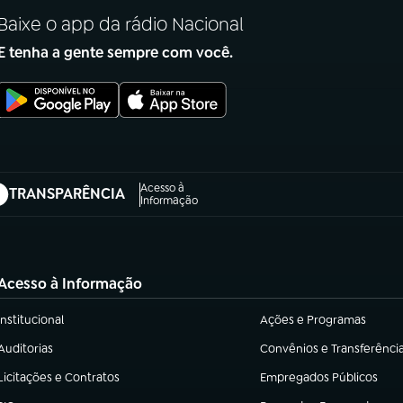
Baixe o app da rádio Nacional
E tenha a gente sempre com você.
Acesso à
TRANSPARÊNCIA
abre em nova aba)
Informação
Acesso à Informação
Institucional
Ações e Programas
(abre em nova aba)
(abre em nova aba)
Auditorias
Convênios e Transferênci
(abre em nova aba)
(abre em nova aba)
Licitações e Contratos
Empregados Públicos
(abre em nova aba)
(abre em nova aba)