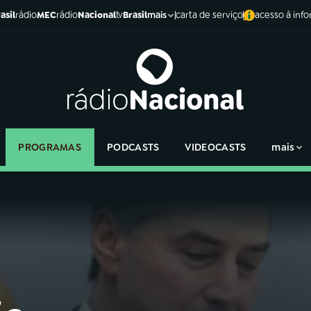
asil
rádio
MEC
rádio
Nacional
tv
Brasil
carta de serviço
acesso à inf
mais
PROGRAMAS
PODCASTS
VIDEOCASTS
mais