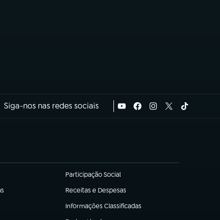
Siga-nos nas redes sociais
Participação Social
(abre em nova aba)
as
Receitas e Despesas
(abre em nova aba)
Informações Classificadas
(abre em nova aba)