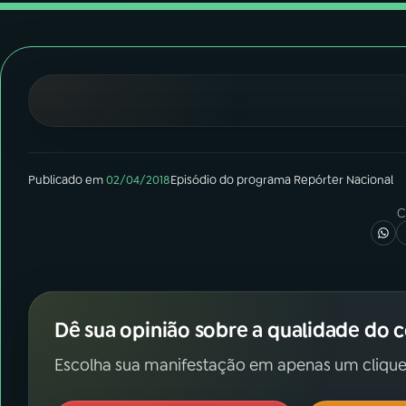
07
ÚLTIMAS
08
FESTIVAL DE MÚSICA
ACOMPANHE A RÁDIO NACIONAL
YouTube
Facebook
Publicado em
02/04/2018
Episódio
do programa
Repórter Nacional
Instagram
X
C
TikTok
Dê sua opinião sobre a qualidade do 
Escolha sua manifestação em apenas um clique