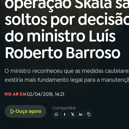
operação Skala s
Nacional
soltos por decisã
01
INÍCIO
do ministro Luís
02
A RÁDIO
Roberto Barroso
03
PROGRAMAÇÃO
O ministro reconheceu que as medidas cautelares
04
PROGRAMAS
existiria mais fundamento legal para a manuten
05
PODCASTS
02/04/2018, 14:21
NO AR EM
Compartilhe
Ouça agora
06
VIDEOCASTS