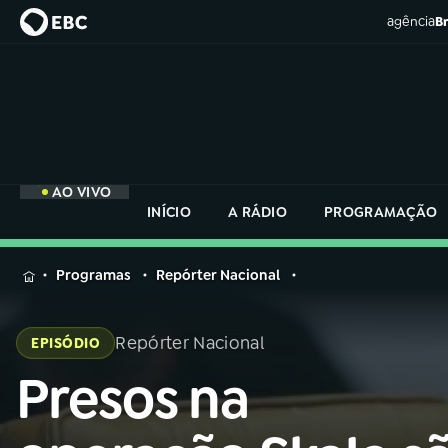
agência
Br
AO VIVO
INÍCIO
A RÁDIO
PROGRAMAÇÃO
MENU
Programas
Repórter Nacional
Buscar
na
Repórter Nacional
EPISÓDIO
Rádio
Buscar
Nacional
Presos na
Buscar
na
Rádio
AO VIVO