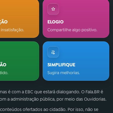
ÇÃO
ELOGIO
 insatisfação.
Compartilhe algo positivo.
ÇÃO
SIMPLIFIQUE
dido.
Sugira melhorias.
 mas é com a EBC que estará dialogando. O Fala.BR é
m a administração pública, por meio das Ouvidorias.
 conteúdos ofertados ao cidadão. Por isso, não se