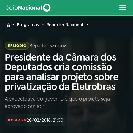
MENU
Programas
Repórter Nacional
Repórter Nacional
EPISÓDIO
Presidente da Câmara dos
Buscar
na
Deputados cria comissão
Rádio
Buscar
para analisar projeto sobre
Nacional
privatização da Eletrobras
AO VIVO
A expectativa do governo é que o projeto seja
aprovado em abril
01
INÍCIO
20/02/2018, 21:00
NO AR EM
02
A RÁDIO