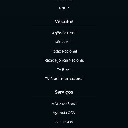
(abre em nova aba)
RNCP
(abre em nova aba)
Veículos
Agência Brasil
(abre em nova aba)
Rádio MEC
(abre em nova aba)
Rádio Nacional
Radioagência Nacional
(abre em nova aba)
TV Brasil
(abre em nova aba)
TV Brasil Internacional
(abre em nova aba)
Serviços
A Voz do Brasil
(abre em nova aba)
Agência GOV
(abre em nova aba)
Canal GOV
(abre em nova aba)