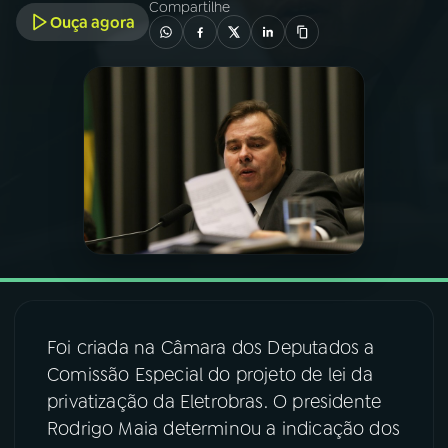
Compartilhe
Ouça agora
03
PROGRAMAÇÃO
04
PROGRAMAS
05
PODCASTS
06
VIDEOCASTS
07
ÚLTIMAS
Foi criada na Câmara dos Deputados a
Comissão Especial do projeto de lei da
08
FESTIVAL DE MÚSICA
privatização da Eletrobras. O presidente
Rodrigo Maia determinou a indicação dos
ACOMPANHE A RÁDIO NACIONAL