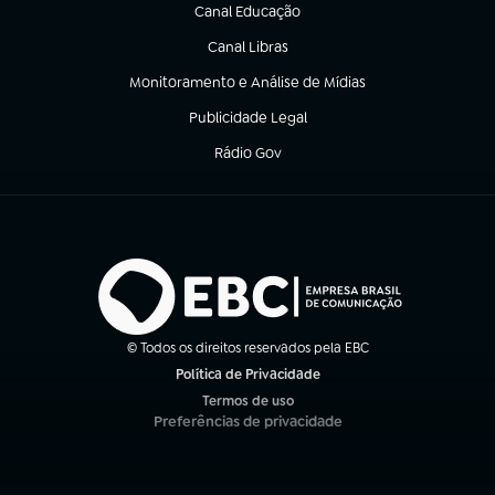
Canal Educação
(abre em nova aba)
Canal Libras
(abre em nova aba)
Monitoramento e Análise de Mídias
(abre em nova aba)
Publicidade Legal
(abre em nova aba)
Rádio Gov
(abre em nova aba)
© Todos os direitos reservados pela EBC
Política de Privacidade
(abre em nova aba)
Termos de uso
(abre em nova aba)
Preferências de privacidade