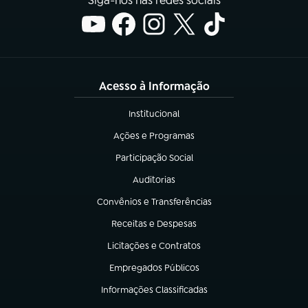
Siga-nos nas redes sociais
Acesso à Informação
Institucional
(abre em nova aba)
Ações e Programas
(abre em nova aba)
Participação Social
(abre em nova aba)
Auditorias
(abre em nova aba)
Convênios e Transferências
(abre em nova aba)
Receitas e Despesas
(abre em nova aba)
Licitações e Contratos
(abre em nova aba)
Empregados Públicos
(abre em nova aba)
Informações Classificadas
(abre em nova aba)