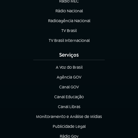
Rádio MEC
(abre em nova aba)
Rádio Nacional
Radioagência Nacional
(abre em nova aba)
TV Brasil
(abre em nova aba)
TV Brasil Internacional
(abre em nova aba)
Serviços
A Voz do Brasil
(abre em nova aba)
Agência GOV
(abre em nova aba)
Canal GOV
(abre em nova aba)
Canal Educação
(abre em nova aba)
Canal Libras
(abre em nova aba)
Monitoramento e Análise de Mídias
(abre em nova aba)
Publicidade Legal
(abre em nova aba)
Rádio Gov