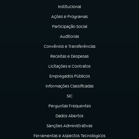
Institucional
(abre em nova aba)
Ações e Programas
(abre em nova aba)
Participação Social
(abre em nova aba)
Auditorias
(abre em nova aba)
Convênios e Transferências
(abre em nova aba)
Receitas e Despesas
(abre em nova aba)
Licitações e Contratos
(abre em nova aba)
Empregados Públicos
(abre em nova aba)
Informações Classificadas
(abre em nova aba)
SIC
(abre em nova aba)
Perguntas Frequentes
(abre em nova aba)
Dados Abertos
(abre em nova aba)
Sanções Administrativas
(abre em nova aba)
Ferramentas e Aspectos Tecnológicos
(abre em nova aba)