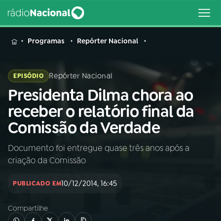
MENU
Programas
Repórter Nacional
Repórter Nacional
EPISÓDIO
Presidenta Dilma chora ao
Buscar
na
receber o relatório final da
Rádio
Buscar
Comissão da Verdade
Nacional
Documento foi entregue quase três anos após a
AO VIVO
criação da Comissão
01
INÍCIO
10/12/2014, 16:45
PUBLICADO EM
Compartilhe
02
A RÁDIO