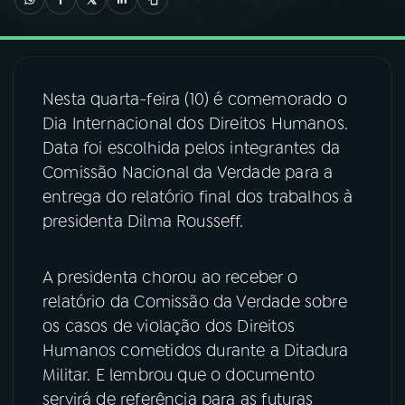
03
PROGRAMAÇÃO
Nesta quarta-feira (10) é comemorado o
04
PROGRAMAS
Dia Internacional dos Direitos Humanos.
Data foi escolhida pelos integrantes da
05
PODCASTS
Comissão Nacional da Verdade para a
entrega do relatório final dos trabalhos à
presidenta Dilma Rousseff.
06
VIDEOCASTS
A presidenta chorou ao receber o
07
ÚLTIMAS
relatório da Comissão da Verdade sobre
os casos de violação dos Direitos
08
FESTIVAL DE MÚSICA
Humanos cometidos durante a Ditadura
Militar. E lembrou que o documento
servirá de referência para as futuras
ACOMPANHE A RÁDIO NACIONAL