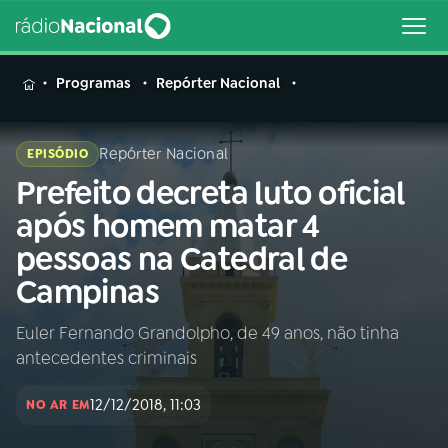
MENU
Programas
Repórter Nacional
Repórter Nacional
EPISÓDIO
Prefeito decreta luto oficial
Buscar
na
após homem matar 4
Rádio
Buscar
pessoas na Catedral de
Nacional
Campinas
AO VIVO
Euler Fernando Grandolpho, de 49 anos, não tinha
antecedentes criminais
01
INÍCIO
12/12/2018, 11:03
NO AR EM
02
A RÁDIO