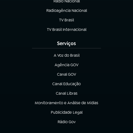
Rádio Nacional
Radioagência Nacional
(abre em nova aba)
TV Brasil
(abre em nova aba)
TV Brasil Internacional
(abre em nova aba)
Serviços
A Voz do Brasil
(abre em nova aba)
Agência GOV
(abre em nova aba)
Canal GOV
(abre em nova aba)
Canal Educação
(abre em nova aba)
Canal Libras
(abre em nova aba)
Monitoramento e Análise de Mídias
(abre em nova aba)
Publicidade Legal
(abre em nova aba)
Rádio Gov
(abre em nova aba)