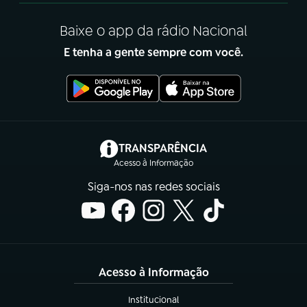
Baixe o app da rádio Nacional
E tenha a gente sempre com você.
(abre em nova aba)
TRANSPARÊNCIA
Acesso à Informação
Siga-nos nas redes sociais
Acesso à Informação
Institucional
(abre em nova aba)