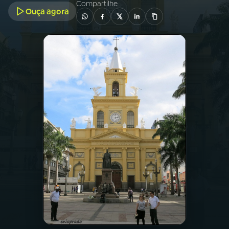
Compartilhe
Ouça agora
03
PROGRAMAÇÃO
04
PROGRAMAS
05
PODCASTS
06
VIDEOCASTS
07
ÚLTIMAS
08
FESTIVAL DE MÚSICA
ACOMPANHE A RÁDIO NACIONAL