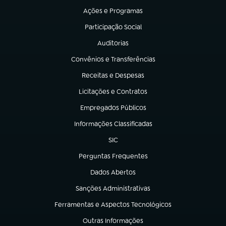
Ações e Programas
(abre em nova aba)
Participação Social
(abre em nova aba)
Auditorias
(abre em nova aba)
Convênios e Transferências
(abre em nova aba)
Receitas e Despesas
(abre em nova aba)
Licitações e Contratos
(abre em nova aba)
Empregados Públicos
(abre em nova aba)
Informações Classificadas
(abre em nova aba)
SIC
(abre em nova aba)
Perguntas Frequentes
(abre em nova aba)
Dados Abertos
(abre em nova aba)
Sanções Administrativas
(abre em nova aba)
Ferramentas e Aspectos Tecnológicos
(abre em nova aba)
Outras Informações
(abre em nova aba)