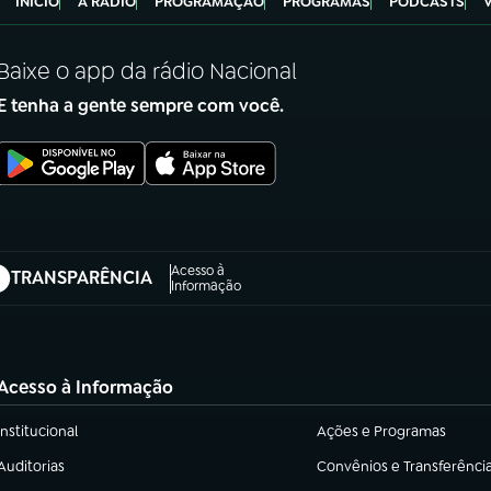
INÍCIO
A RÁDIO
PROGRAMAÇÃO
PROGRAMAS
PODCASTS
Baixe o app da rádio Nacional
E tenha a gente sempre com você.
Acesso à
TRANSPARÊNCIA
abre em nova aba)
Informação
Acesso à Informação
Institucional
Ações e Programas
(abre em nova aba)
(abre em nova aba)
Auditorias
Convênios e Transferênci
(abre em nova aba)
(abre em nova aba)