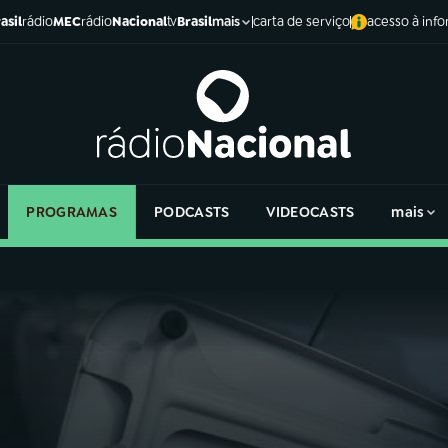
asil
rádio
MEC
rádio
Nacional
tv
Brasil
carta de serviço
acesso à inf
mais
PROGRAMAS
PODCASTS
VIDEOCASTS
mais