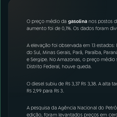
07
ÚLTIMAS
08
FESTIVAL DE MÚSICA
O preço médio da
gasolina
nos postos do
aumento foi de 0,1%. Os dados foram di
ACOMPANHE A RÁDIO NACIONAL
A elevação foi observada em 13 estados:
YouTube
Facebook
do Sul, Minas Gerais, Pará, Paraíba, Paran
e Sergipe. No Amazonas, o preço médio 
Instagram
X
Distrito Federal, houve queda.
TikTok
O diesel subiu de R$ 3,37 R$ 3,38. A alta
R$ 2,99 para R$ 3.
A pesquisa da Agência Nacional do Petró
edição, foram levantados preços em cer