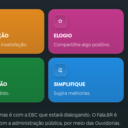
ÇÃO
ELOGIO
 insatisfação.
Compartilhe algo positivo.
ÇÃO
SIMPLIFIQUE
dido.
Sugira melhorias.
 mas é com a EBC que estará dialogando. O Fala.BR é
m a administração pública, por meio das Ouvidorias.