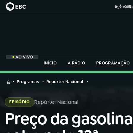
agência
Br
AO VIVO
INÍCIO
A RÁDIO
PROGRAMAÇÃO
MENU
Programas
Repórter Nacional
Buscar
na
Repórter Nacional
EPISÓDIO
Rádio
Buscar
Nacional
Preço da gasolina
Buscar
na
Rádio
AO VIVO