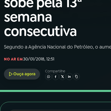
sobe pela 13ª
Nacional
semana
01
INÍCIO
consecutiva
02
A RÁDIO
Segundo a Agência Nacional do Petróleo, o aume
03
PROGRAMAÇÃO
30/01/2018, 12:51
NO AR EM
04
PROGRAMAS
Compartilhe
Ouça agora
05
PODCASTS
06
VIDEOCASTS