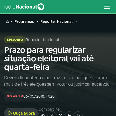
MENU
Programas
Repórter Nacional
Repórter Nacional
EPISÓDIO
Prazo para regularizar
Buscar
na
situação eleitoral vai até
Rádio
Buscar
quarta-feira
Nacional
Devem ficar atentos ao prazo, cidadãos que ficaram
AO VIVO
mais de três eleições sem votar ou justificar ausência
01
INÍCIO
06/05/2018, 17:20
NO AR EM
Compartilhe
02
A RÁDIO
Ouça agora