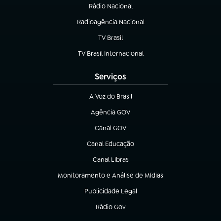
Rádio Nacional
Radioagência Nacional
(abre em nova aba)
TV Brasil
(abre em nova aba)
TV Brasil Internacional
(abre em nova aba)
Serviços
A Voz do Brasil
(abre em nova aba)
Agência GOV
(abre em nova aba)
Canal GOV
(abre em nova aba)
Canal Educação
(abre em nova aba)
Canal Libras
(abre em nova aba)
Monitoramento e Análise de Mídias
(abre em nova aba)
Publicidade Legal
(abre em nova aba)
Rádio Gov
(abre em nova aba)