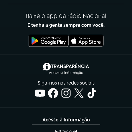
Baixe o app da rádio Nacional
E tenha a gente sempre com você.
(abre em nova aba)
TRANSPARÊNCIA
Acesso à Informação
Siga-nos nas redes sociais
Acesso à Informação
Institucional