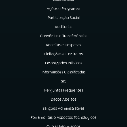
(abre em nova aba)
Ações e Programas
(abre em nova aba)
Participação Social
(abre em nova aba)
Auditorias
(abre em nova aba)
Convênios e Transferências
(abre em nova aba)
Receitas e Despesas
(abre em nova aba)
Licitações e Contratos
(abre em nova aba)
Empregados Públicos
(abre em nova aba)
Informações Classificadas
(abre em nova aba)
SIC
(abre em nova aba)
Perguntas Frequentes
(abre em nova aba)
Dados Abertos
(abre em nova aba)
Sanções Administrativas
(abre em nova aba)
Ferramentas e Aspectos Tecnológicos
(abre em nova aba)
Outras Informações