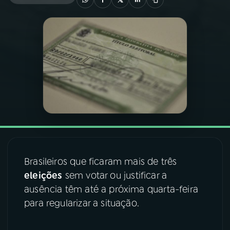
03
PROGRAMAÇÃO
04
PROGRAMAS
05
PODCASTS
06
VIDEOCASTS
07
ÚLTIMAS
Brasileiros que ficaram mais de três
eleições
sem votar ou justificar a
ausência têm até a próxima quarta-feira
08
FESTIVAL DE MÚSICA
para regularizar a situação.
ACOMPANHE A RÁDIO NACIONAL