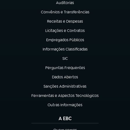
Auditorias
(abre em nova aba)
Convênios e Transferências
(abre em nova aba)
Receitas e Despesas
(abre em nova aba)
Licitações e Contratos
(abre em nova aba)
Empregados Públicos
(abre em nova aba)
Informações Classificadas
(abre em nova aba)
SIC
(abre em nova aba)
Perguntas Frequentes
(abre em nova aba)
Dados Abertos
(abre em nova aba)
Sanções Administrativas
(abre em nova aba)
Ferramentas e Aspectos Tecnológicos
(abre em nova aba)
Outras Informações
(abre em nova aba)
A EBC