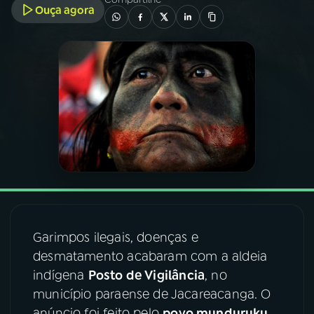
Ouça agora
03
PROGRAMAÇÃO
04
PROGRAMAS
05
PODCASTS
06
VIDEOCASTS
07
ÚLTIMAS
Garimpos ilegais, doenças e
desmatamento acabaram com a aldeia
08
FESTIVAL DE MÚSICA
indígena
Posto de Vigilância
, no
município paraense de Jacareacanga. O
ACOMPANHE A RÁDIO NACIONAL
anúncio foi feito pelo
povo munduruku
,