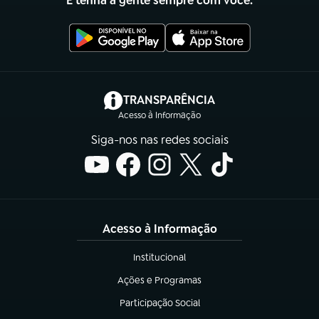
E tenha a gente sempre com você.
(abre em nova aba)
TRANSPARÊNCIA
Acesso à Informação
Siga-nos nas redes sociais
Acesso à Informação
Institucional
(abre em nova aba)
Ações e Programas
(abre em nova aba)
Participação Social
(abre em nova aba)