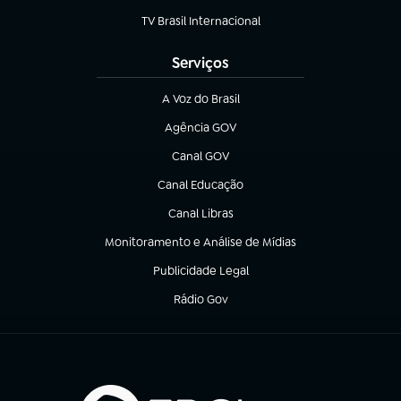
TV Brasil Internacional
(abre em nova aba)
Serviços
A Voz do Brasil
(abre em nova aba)
Agência GOV
(abre em nova aba)
Canal GOV
(abre em nova aba)
Canal Educação
(abre em nova aba)
Canal Libras
(abre em nova aba)
Monitoramento e Análise de Mídias
(abre em nova aba)
Publicidade Legal
(abre em nova aba)
Rádio Gov
(abre em nova aba)