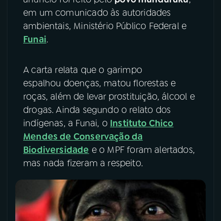
em um comunicado às autoridades
YouTube
Facebook
ambientais, Ministério Público Federal e
Funai
.
Instagram
X
TikTok
A carta relata que o garimpo
espalhou doenças, matou florestas e
roças, além de levar prostituição, álcool e
drogas. Ainda segundo o relato dos
indígenas, a Funai, o
Instituto Chico
Mendes de Conservação da
Biodiversidade
e o MPF foram alertados,
mas nada fizeram a respeito.