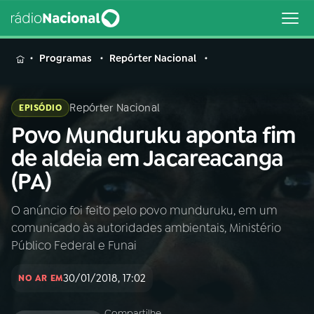
MENU
Programas
Repórter Nacional
Repórter Nacional
EPISÓDIO
Povo Munduruku aponta fim
Buscar
na
de aldeia em Jacareacanga
Rádio
Buscar
(PA)
Nacional
O anúncio foi feito pelo povo munduruku, em um
AO VIVO
comunicado às autoridades ambientais, Ministério
Público Federal e Funai
01
INÍCIO
30/01/2018, 17:02
NO AR EM
02
A RÁDIO
Compartilhe