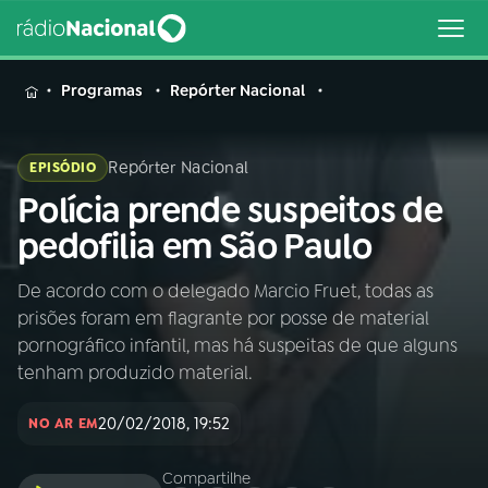
MENU
Programas
Repórter Nacional
Repórter Nacional
EPISÓDIO
Polícia prende suspeitos de
Buscar
na
pedofilia em São Paulo
Rádio
Buscar
Nacional
De acordo com o delegado Marcio Fruet, todas as
prisões foram em flagrante por posse de material
AO VIVO
pornográfico infantil, mas há suspeitas de que alguns
tenham produzido material.
01
INÍCIO
20/02/2018, 19:52
NO AR EM
02
A RÁDIO
Compartilhe