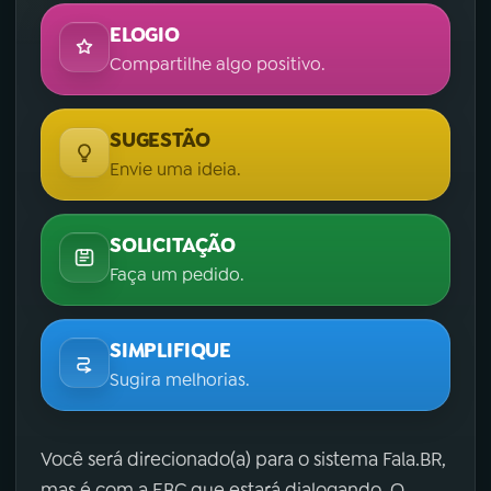
ELOGIO
Compartilhe algo positivo.
SUGESTÃO
Envie uma ideia.
SOLICITAÇÃO
Faça um pedido.
SIMPLIFIQUE
Sugira melhorias.
Você será direcionado(a) para o sistema Fala.BR,
mas é com a EBC que estará dialogando. O