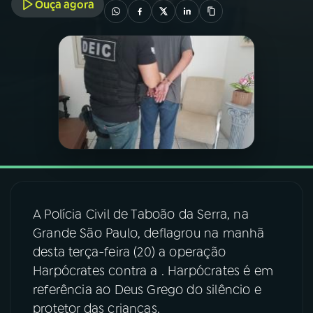
Ouça agora
03
PROGRAMAÇÃO
04
PROGRAMAS
05
PODCASTS
06
VIDEOCASTS
A Polícia Civil de Taboão da Serra, na
07
ÚLTIMAS
Grande São Paulo, deflagrou na manhã
desta terça-feira (20) a operação
08
FESTIVAL DE MÚSICA
Harpócrates contra a . Harpócrates é em
referência ao Deus Grego do silêncio e
protetor das crianças.
ACOMPANHE A RÁDIO NACIONAL