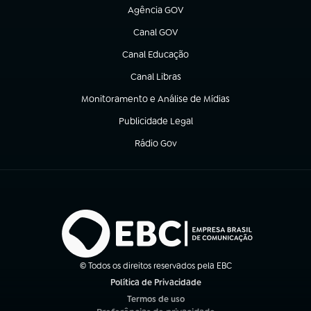
Agência GOV
(abre em nova aba)
Canal GOV
(abre em nova aba)
Canal Educação
(abre em nova aba)
Canal Libras
(abre em nova aba)
Monitoramento e Análise de Mídias
(abre em nova aba)
Publicidade Legal
(abre em nova aba)
Rádio Gov
(abre em nova aba)
© Todos os direitos reservados pela EBC
Política de Privacidade
(abre em nova aba)
Termos de uso
(abre em nova aba)