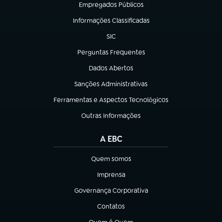
Empregados Públicos
(abre em nova aba)
Informações Classificadas
(abre em nova aba)
SIC
(abre em nova aba)
Perguntas Frequentes
(abre em nova aba)
Dados Abertos
(abre em nova aba)
Sanções Administrativas
(abre em nova aba)
Ferramentas e Aspectos Tecnológicos
(abre em nova aba)
Outras Informações
(abre em nova aba)
A EBC
Quem somos
(abre em nova aba)
Imprensa
(abre em nova aba)
Governança Corporativa
(abre em nova aba)
Contatos
(abre em nova aba)