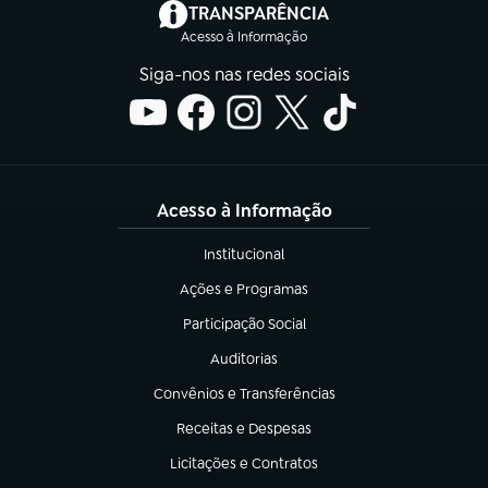
(abre em nova aba)
TRANSPARÊNCIA
Acesso à Informação
Siga-nos nas redes sociais
Acesso à Informação
Institucional
(abre em nova aba)
Ações e Programas
(abre em nova aba)
Participação Social
(abre em nova aba)
Auditorias
(abre em nova aba)
Convênios e Transferências
(abre em nova aba)
Receitas e Despesas
(abre em nova aba)
Licitações e Contratos
(abre em nova aba)