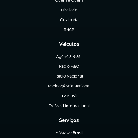
Quem é Quem
(abre em nova aba)
Diretoria
(abre em nova aba)
Ouvidoria
(abre em nova aba)
RNCP
(abre em nova aba)
Veículos
Agência Brasil
(abre em nova aba)
Rádio MEC
(abre em nova aba)
Rádio Nacional
Radioagência Nacional
(abre em nova aba)
TV Brasil
(abre em nova aba)
TV Brasil Internacional
(abre em nova aba)
Serviços
A Voz do Brasil
(abre em nova aba)