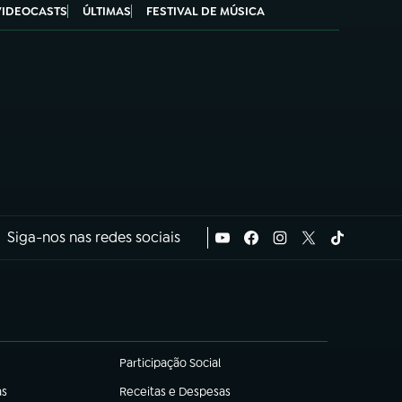
VIDEOCASTS
ÚLTIMAS
FESTIVAL DE MÚSICA
Siga-nos nas redes sociais
Participação Social
(abre em nova aba)
as
Receitas e Despesas
(abre em nova aba)