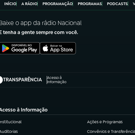
INÍCIO
A RÁDIO
PROGRAMAÇÃO
PROGRAMAS
PODCASTS
Baixe o app da rádio Nacional
E tenha a gente sempre com você.
Acesso à
TRANSPARÊNCIA
abre em nova aba)
Informação
Acesso à Informação
Institucional
Ações e Programas
(abre em nova aba)
(abre em nova aba)
Auditorias
Convênios e Transferênci
(abre em nova aba)
(abre em nova aba)