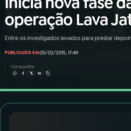
inicia nova fase d
Nacional
operação Lava Ja
01
INÍCIO
02
A RÁDIO
Entre os investigados levados para prestar depo
05/02/2015, 17:49
PUBLICADO EM
03
PROGRAMAÇÃO
Compartilhe
04
PROGRAMAS
05
PODCASTS
06
VIDEOCASTS