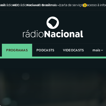
asil
rádio
MEC
rádio
Nacional
tv
Brasil
carta de serviço
acesso à inf
mais
PROGRAMAS
PODCASTS
VIDEOCASTS
mais