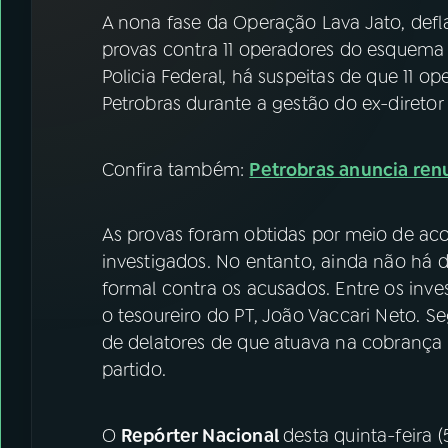
07
ÚLTIMAS
A nona fase da Operação Lava Jato, deflag
provas contra 11 operadores do esquema
08
FESTIVAL DE MÚSICA
Policia Federal, há suspeitas de que 11 o
Petrobras durante a gestão do ex-direto
ACOMPANHE A RÁDIO NACIONAL
Confira também:
Petrobras anuncia renu
YouTube
Facebook
Instagram
X
As provas foram obtidas por meio de ac
investigados. No entanto, ainda não h
TikTok
formal contra os acusados. Entre os inve
o tesoureiro do PT, João Vaccari Neto. S
de delatores de que atuava na cobrança 
partido.
O
Repórter Nacional
desta quinta-feira (