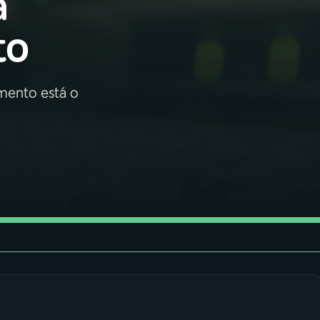
a
to
imento está o