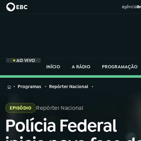
agência
Br
AO VIVO
INÍCIO
A RÁDIO
PROGRAMAÇÃO
MENU
Programas
Repórter Nacional
Buscar
na
Repórter Nacional
EPISÓDIO
Rádio
Buscar
Nacional
Polícia Federal
Buscar
na
Rádio
AO VIVO