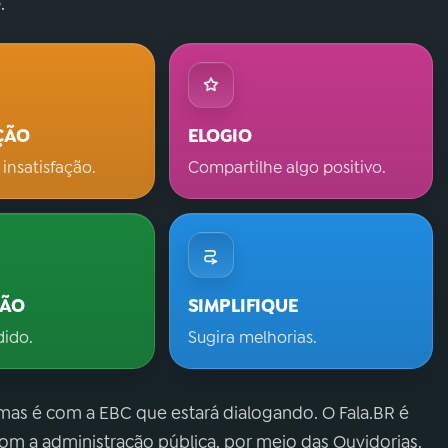
.
ÇÃO
ELOGIO
 insatisfação.
Compartilhe algo positivo.
ÇÃO
SIMPLIFIQUE
dido.
Sugira melhorias.
 mas é com a EBC que estará dialogando. O Fala.BR é
m a administração pública, por meio das Ouvidorias.