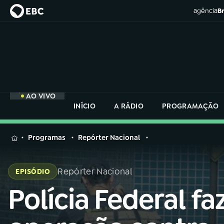
agência
Br
AO VIVO
INÍCIO
A RÁDIO
PROGRAMAÇÃO
MENU
Programas
Repórter Nacional
Buscar
na
Repórter Nacional
EPISÓDIO
Rádio
Buscar
Nacional
Polícia Federal fa
Buscar
na
Rádio
AO VIVO