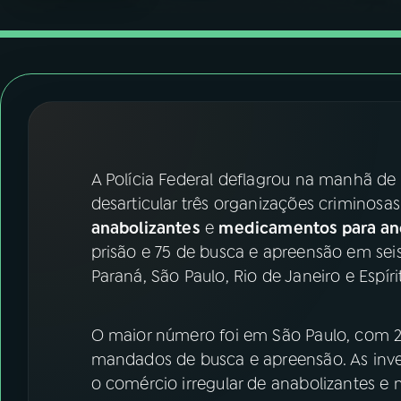
07
ÚLTIMAS
08
FESTIVAL DE MÚSICA
ACOMPANHE A RÁDIO NACIONAL
YouTube
Facebook
A Polícia Federal deflagrou na manhã de s
desarticular três organizações criminosa
Instagram
X
anabolizantes
e
medicamentos para an
TikTok
prisão e 75 de busca e apreensão em seis
Paraná, São Paulo, Rio de Janeiro e Espíri
O maior número foi em São Paulo, com 2
mandados de busca e apreensão. As in
o comércio irregular de anabolizantes 