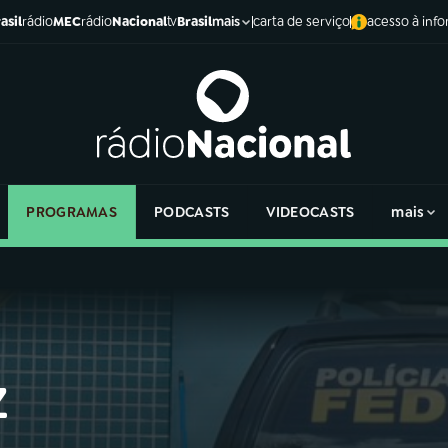
asil
rádio
MEC
rádio
Nacional
tv
Brasil
carta de serviço
acesso à inf
mais
PROGRAMAS
PODCASTS
VIDEOCASTS
mais
z