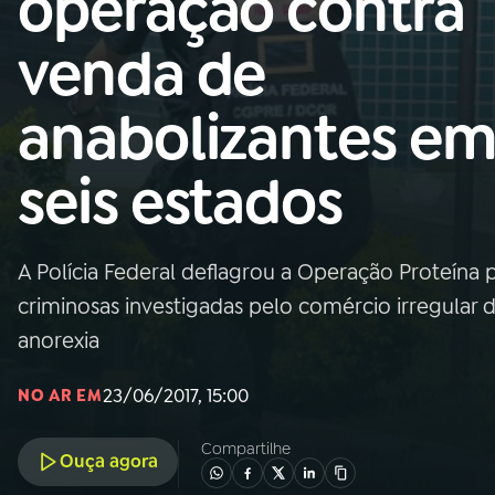
operação contra
Nacional
venda de
01
INÍCIO
anabolizantes e
02
A RÁDIO
seis estados
03
PROGRAMAÇÃO
A Polícia Federal deflagrou a Operação Proteína p
04
PROGRAMAS
criminosas investigadas pelo comércio irregular
anorexia
05
PODCASTS
23/06/2017, 15:00
NO AR EM
06
VIDEOCASTS
Compartilhe
Ouça agora