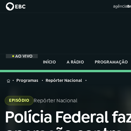
agência
Br
AO VIVO
INÍCIO
A RÁDIO
PROGRAMAÇÃO
MENU
Programas
Repórter Nacional
Buscar
na
Repórter Nacional
EPISÓDIO
Rádio
Buscar
Nacional
Polícia Federal fa
Buscar
na
Rádio
AO VIVO