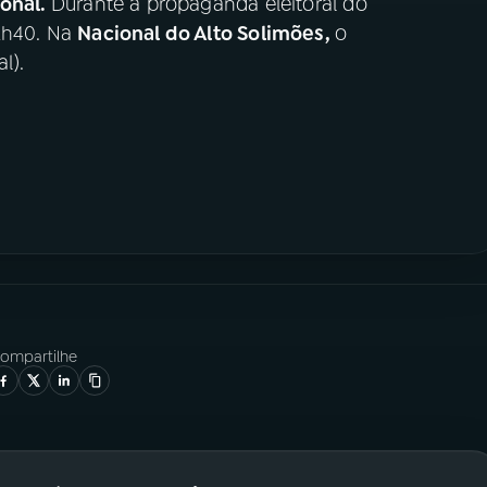
ional.
Durante a propaganda eleitoral do
12h40. Na
Nacional do Alto Solimões,
o
l).
ompartilhe