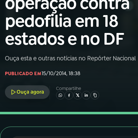
operação contra
Nacional
pedofilia em 18
01
INÍCIO
estados e no DF
02
A RÁDIO
Ouça esta e outras notícias no Repórter Nacional
03
PROGRAMAÇÃO
15/10/2014, 18:38
PUBLICADO EM
04
PROGRAMAS
Compartilhe
Ouça agora
05
PODCASTS
06
VIDEOCASTS