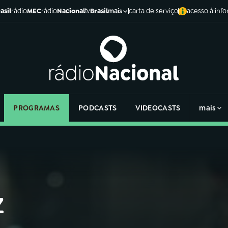
asil
rádio
MEC
rádio
Nacional
tv
Brasil
carta de serviço
acesso à inf
mais
PROGRAMAS
PODCASTS
VIDEOCASTS
mais
z