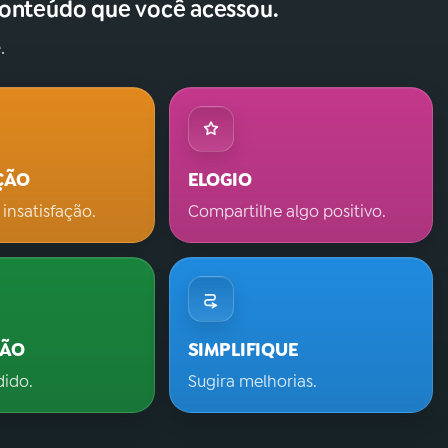
conteúdo que você acessou.
.
ÇÃO
ELOGIO
 insatisfação.
Compartilhe algo positivo.
ÇÃO
SIMPLIFIQUE
dido.
Sugira melhorias.