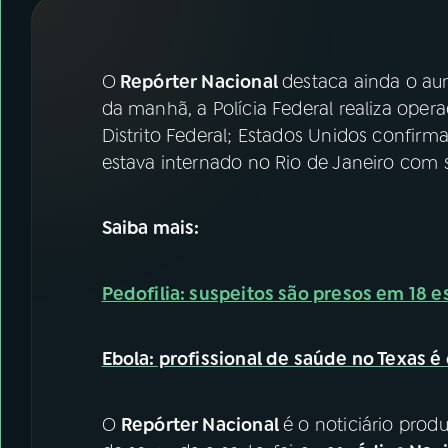
07
ÚLTIMAS
08
FESTIVAL DE MÚSICA
O
Repórter Nacional
destaca ainda o au
da manhã, a Polícia Federal realiza oper
Distrito Federal; Estados Unidos confirm
ACOMPANHE A RÁDIO NACIONAL
estava internado no Rio de Janeiro com s
YouTube
Facebook
Saiba mais:
Instagram
X
TikTok
Pedofilia: suspeitos são presos em 18 e
Ebola: profissional de saúde no Texas 
O
Repórter Nacional
é o noticiário prod