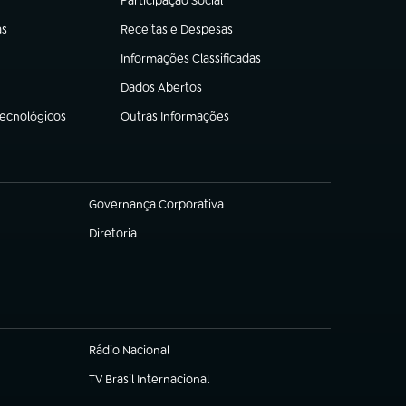
Participação Social
(abre em nova aba)
as
Receitas e Despesas
(abre em nova aba)
Informações Classificadas
(abre em nova aba)
Dados Abertos
(abre em nova aba)
Tecnológicos
Outras Informações
(abre em nova aba)
Governança Corporativa
(abre em nova aba)
Diretoria
(abre em nova aba)
Rádio Nacional
TV Brasil Internacional
(abre em nova aba)