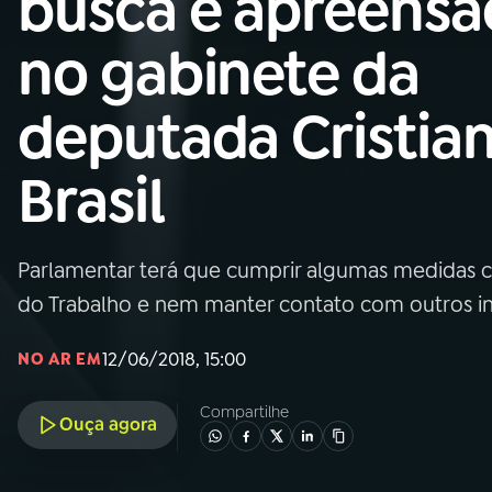
busca e apreensã
Nacional
no gabinete da
01
INÍCIO
deputada Cristia
02
A RÁDIO
Brasil
03
PROGRAMAÇÃO
Parlamentar terá que cumprir algumas medidas ca
04
PROGRAMAS
do Trabalho e nem manter contato com outros in
05
PODCASTS
12/06/2018, 15:00
NO AR EM
Compartilhe
Ouça agora
06
VIDEOCASTS