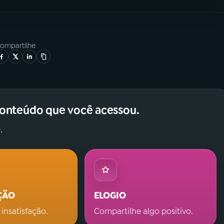
ompartilhe
conteúdo que você acessou.
.
ÇÃO
ELOGIO
 insatisfação.
Compartilhe algo positivo.