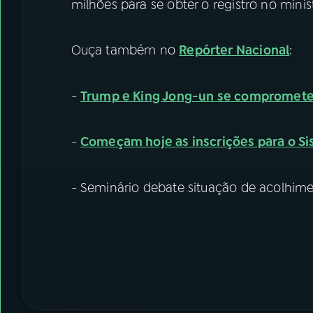
milhões para se obter o registro no minist
Ouça também no
Repórter Nacional
:
-
Trump e King Jong-un se comprometem
-
Começam hoje as inscrições para o Si
- Seminário debate situação de acolhime