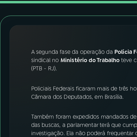
07
ÚLTIMAS
08
FESTIVAL DE MÚSICA
ACOMPANHE A RÁDIO NACIONAL
A segunda fase da operação da
Polícia 
YouTube
Facebook
sindical no
Ministério do Trabalho
teve 
(PTB - RJ).
Instagram
X
TikTok
Policiais Federais ficaram mais de três 
Câmara dos Deputados, em Brasília.
Também foram expedidos mandados de b
das buscas, a parlamentar terá que cump
investigação. Ela não poderá frequentar