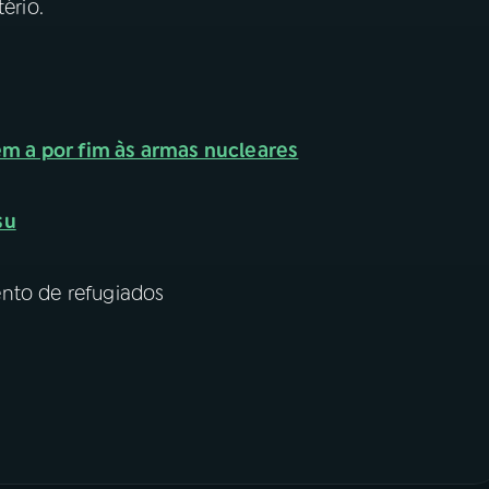
ério.
 a por fim às armas nucleares
su
nto de refugiados