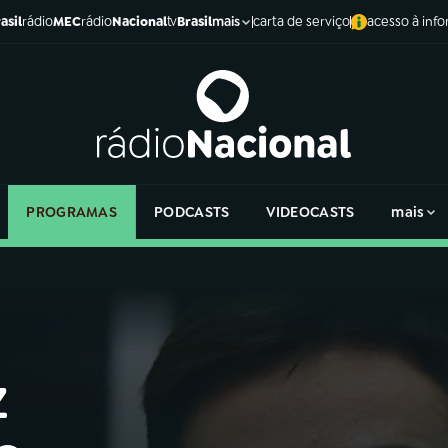
asil
rádio
MEC
rádio
Nacional
tv
Brasil
carta de serviço
acesso à inf
mais
PROGRAMAS
PODCASTS
VIDEOCASTS
mais
z