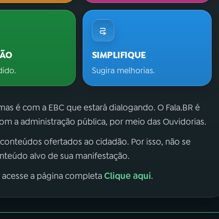
ÇÃO
SIMPLIFIQUE
dido.
Sugira melhorias.
 mas é com a EBC que estará dialogando. O Fala.BR é
m a administração pública, por meio das Ouvidorias.
 conteúdos ofertados ao cidadão. Por isso, não se
onteúdo alvo de sua manifestação.
Clique aqui
, acesse a página completa
.