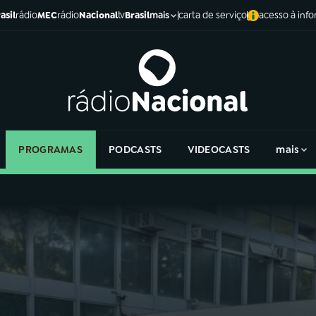
asil
rádio
MEC
rádio
Nacional
tv
Brasil
carta de serviço
acesso à inf
mais
PROGRAMAS
PODCASTS
VIDEOCASTS
mais