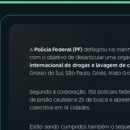
07
ÚLTIMAS
08
FESTIVAL DE MÚSICA
ACOMPANHE A RÁDIO NACIONAL
A
Polícia Federal (PF)
deflagrou na manhã
YouTube
Facebook
com o objetivo de desarticular uma orga
internacional de drogas e lavagem de c
Instagram
X
Grosso do Sul, São Paulo, Goiás, Mato Gr
TikTok
Segundo a corporação, 150 policiais fed
de prisão cautelar e 25 de busca e apr
coercitiva em 14 cidades.
Estão sendo cumpridos também o sequest