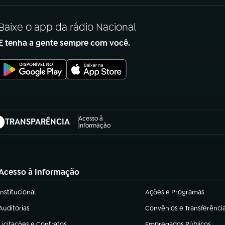
Baixe o app da rádio Nacional
E tenha a gente sempre com você.
Acesso à
TRANSPARÊNCIA
abre em nova aba)
Informação
Acesso à Informação
Institucional
Ações e Programas
(abre em nova aba)
(abre em nova aba)
Auditorias
Convênios e Transferênci
(abre em nova aba)
(abre em nova aba)
Licitações e Contratos
Empregados Públicos