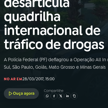
desarticula
Nacional
quadrilha
01
INÍCIO
internacional de
02
A RÁDIO
tráfico de drogas
03
PROGRAMAÇÃO
A Polícia Federal (PF) deflagrou a Operação All I
04
PROGRAMAS
Sul, São Paulo, Goiás, Mato Grosso e Minas Gerais
05
PODCASTS
28/03/2017, 15:00
NO AR EM
Compartilhe
Ouça agora
06
VIDEOCASTS