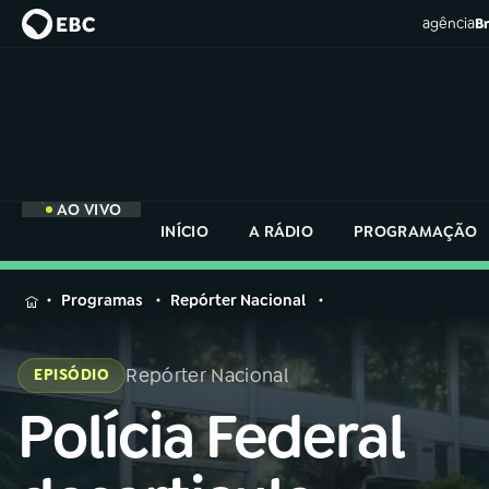
agência
Br
AO VIVO
INÍCIO
A RÁDIO
PROGRAMAÇÃO
MENU
Programas
Repórter Nacional
Buscar
na
Repórter Nacional
EPISÓDIO
Rádio
Buscar
Nacional
Polícia Federal
Buscar
na
Rádio
AO VIVO