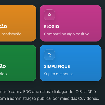
ÇÃO
ELOGIO
 insatisfação.
Compartilhe algo positivo.
ÇÃO
SIMPLIFIQUE
dido.
Sugira melhorias.
 mas é com a EBC que estará dialogando. O Fala.BR é
m a administração pública, por meio das Ouvidorias.