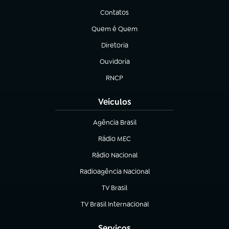
Contatos
(abre em nova aba)
Quem é Quem
(abre em nova aba)
Diretoria
(abre em nova aba)
Ouvidoria
(abre em nova aba)
RNCP
(abre em nova aba)
Veículos
Agência Brasil
(abre em nova aba)
Rádio MEC
(abre em nova aba)
Rádio Nacional
Radioagência Nacional
(abre em nova aba)
TV Brasil
(abre em nova aba)
TV Brasil Internacional
(abre em nova aba)
Serviços