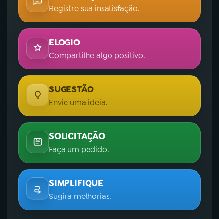
Registre sua insatisfação.
ELOGIO
Compartilhe algo positivo.
SUGESTÃO
Envie uma ideia.
SOLICITAÇÃO
Faça um pedido.
SIMPLIFIQUE
Sugira melhorias.