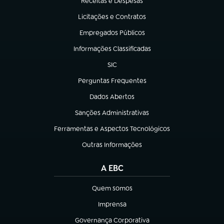
Receitas e Despesas
(abre em nova aba)
Licitações e Contratos
(abre em nova aba)
Empregados Públicos
(abre em nova aba)
Informações Classificadas
(abre em nova aba)
SIC
(abre em nova aba)
Perguntas Frequentes
(abre em nova aba)
Dados Abertos
(abre em nova aba)
Sanções Administrativas
(abre em nova aba)
Ferramentas e Aspectos Tecnológicos
(abre em nova aba)
Outras Informações
(abre em nova aba)
A EBC
Quem somos
(abre em nova aba)
Imprensa
(abre em nova aba)
Governança Corporativa
(abre em nova aba)