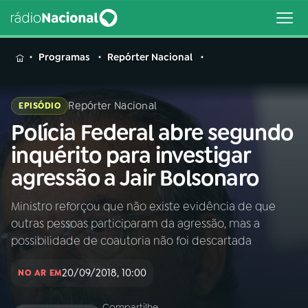
MENU
Programas
Repórter Nacional
Repórter Nacional
EPISÓDIO
Polícia Federal abre segundo
Buscar
na
inquérito para investigar
Rádio
Buscar
agressão a Jair Bolsonaro
Nacional
Ministro reforçou que não existe evidência de que
AO VIVO
outras pessoas participaram da agressão, mas a
possibilidade de coautoria não foi descartada
01
INÍCIO
20/09/2018, 10:00
NO AR EM
02
A RÁDIO
Compartilhe