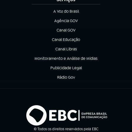
A Voz do Brasil
(abre em nova aba)
Agência GOV
(abre em nova aba)
Canal GOV
(abre em nova aba)
Canal Educação
(abre em nova aba)
Canal Libras
(abre em nova aba)
Monitoramento e Análise de Mídias
(abre em nova aba)
Publicidade Legal
(abre em nova aba)
Rádio Gov
(abre em nova aba)
© Todos os direitos reservados pela EBC