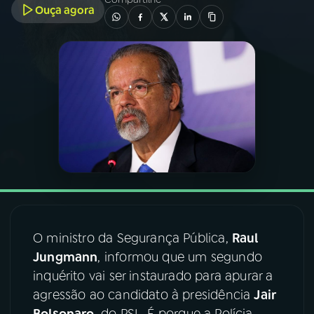
Ouça agora
03
PROGRAMAÇÃO
04
PROGRAMAS
05
PODCASTS
06
VIDEOCASTS
07
ÚLTIMAS
O ministro da Segurança Pública,
Raul
Jungmann
, informou que um segundo
08
FESTIVAL DE MÚSICA
inquérito vai ser instaurado para apurar a
agressão ao candidato à presidência
Jair
ACOMPANHE A RÁDIO NACIONAL
Bolsonaro
, do PSL. É porque a Polícia