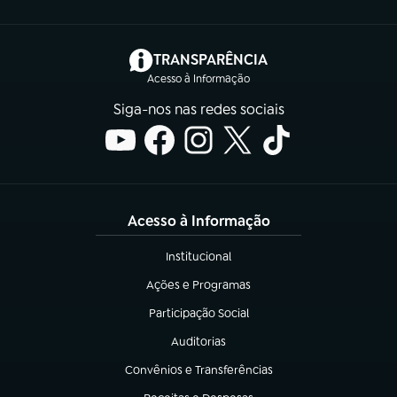
(abre em nova aba)
TRANSPARÊNCIA
Acesso à Informação
Siga-nos nas redes sociais
Acesso à Informação
Institucional
(abre em nova aba)
Ações e Programas
(abre em nova aba)
Participação Social
(abre em nova aba)
Auditorias
(abre em nova aba)
Convênios e Transferências
(abre em nova aba)