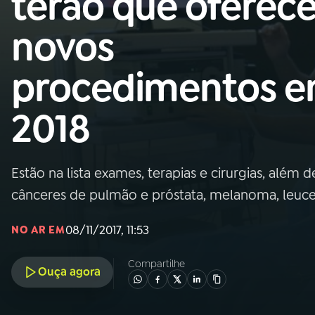
terão que oferece
Nacional
novos
01
INÍCIO
procedimentos 
02
A RÁDIO
2018
03
PROGRAMAÇÃO
Estão na lista exames, terapias e cirurgias, alé
04
PROGRAMAS
cânceres de pulmão e próstata, melanoma, leuce
05
PODCASTS
08/11/2017, 11:53
NO AR EM
Compartilhe
Ouça agora
06
VIDEOCASTS