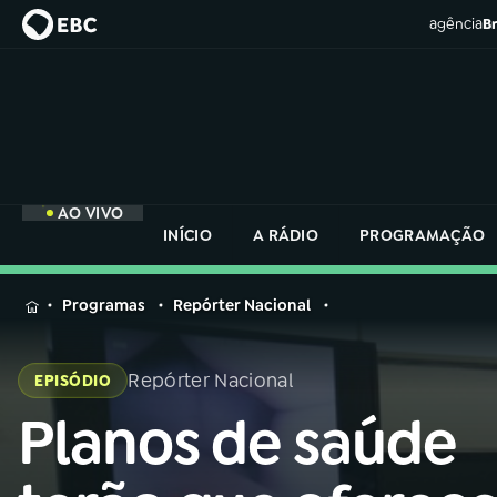
agência
Br
AO VIVO
INÍCIO
A RÁDIO
PROGRAMAÇÃO
MENU
Programas
Repórter Nacional
Buscar
na
Repórter Nacional
EPISÓDIO
Rádio
Buscar
Nacional
Planos de saúde
Buscar
na
Rádio
AO VIVO