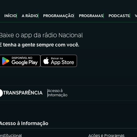
INÍCIO
A RÁDIO
PROGRAMAÇÃO
PROGRAMAS
PODCASTS
Baixe o app da rádio Nacional
E tenha a gente sempre com você.
Acesso à
TRANSPARÊNCIA
abre em nova aba)
Informação
Acesso à Informação
Institucional
Ações e Programas