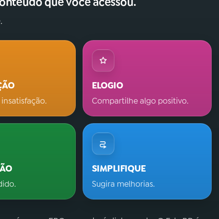
conteúdo que você acessou.
.
ÇÃO
ELOGIO
 insatisfação.
Compartilhe algo positivo.
ÇÃO
SIMPLIFIQUE
dido.
Sugira melhorias.