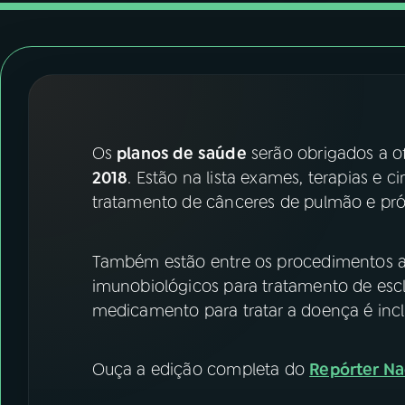
07
ÚLTIMAS
08
FESTIVAL DE MÚSICA
ACOMPANHE A RÁDIO NACIONAL
Os
planos de saúde
serão obrigados a o
YouTube
Facebook
2018
. Estão na lista exames, terapias e 
tratamento de cânceres de pulmão e prós
Instagram
X
TikTok
Também estão entre os procedimentos 
imunobiológicos para tratamento de escl
medicamento para tratar a doença é inclu
Ouça a edição completa do
Repórter Na