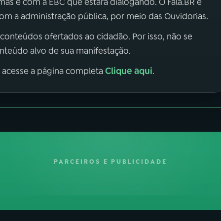
 mas é com a EBC que estará dialogando. O Fala.BR é
m a administração pública, por meio das Ouvidorias.
 conteúdos ofertados ao cidadão. Por isso, não se
onteúdo alvo de sua manifestação.
Clique aqui
, acesse a página completa
.
PARCEIROS E PUBLICIDADE