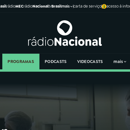
asil
rádio
MEC
rádio
Nacional
tv
Brasil
carta de serviço
acesso à inf
mais
PROGRAMAS
PODCASTS
VIDEOCASTS
mais