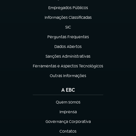
Empregados Públicos
(abre em nova aba)
Informações Classificadas
(abre em nova aba)
SIC
(abre em nova aba)
Perguntas Frequentes
(abre em nova aba)
Dados Abertos
(abre em nova aba)
Sanções Administrativas
(abre em nova aba)
Ferramentas e Aspectos Tecnológicos
(abre em nova aba)
Outras Informações
(abre em nova aba)
A EBC
Quem somos
(abre em nova aba)
Imprensa
(abre em nova aba)
Governança Corporativa
(abre em nova aba)
Contatos
(abre em nova aba)