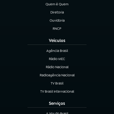
Quem é Quem
(abre em nova aba)
Diretoria
(abre em nova aba)
Ouvidoria
(abre em nova aba)
RNCP
(abre em nova aba)
Veículos
Agência Brasil
(abre em nova aba)
Rádio MEC
(abre em nova aba)
Rádio Nacional
Radioagência Nacional
(abre em nova aba)
TV Brasil
(abre em nova aba)
TV Brasil Internacional
(abre em nova aba)
Serviços
A Voz do Brasil