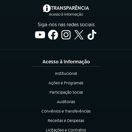
(abre em nova aba)
TRANSPARÊNCIA
Acesso à Informação
Siga-nos nas redes sociais
Acesso à Informação
Institucional
(abre em nova aba)
Ações e Programas
(abre em nova aba)
Participação Social
(abre em nova aba)
Auditorias
(abre em nova aba)
Convênios e Transferências
(abre em nova aba)
Receitas e Despesas
(abre em nova aba)
Licitações e Contratos
(abre em nova aba)