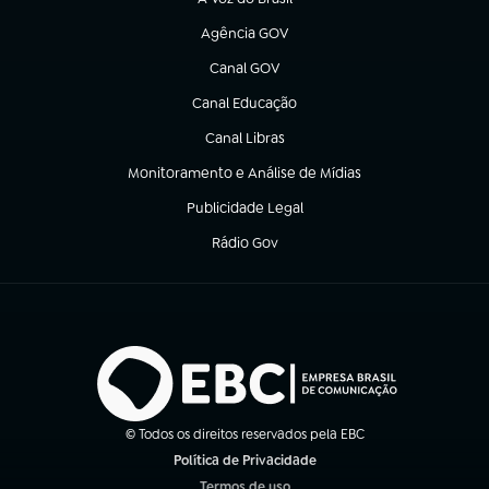
(abre em nova aba)
Agência GOV
(abre em nova aba)
Canal GOV
(abre em nova aba)
Canal Educação
(abre em nova aba)
Canal Libras
(abre em nova aba)
Monitoramento e Análise de Mídias
(abre em nova aba)
Publicidade Legal
(abre em nova aba)
Rádio Gov
(abre em nova aba)
© Todos os direitos reservados pela EBC
Política de Privacidade
(abre em nova aba)
Termos de uso