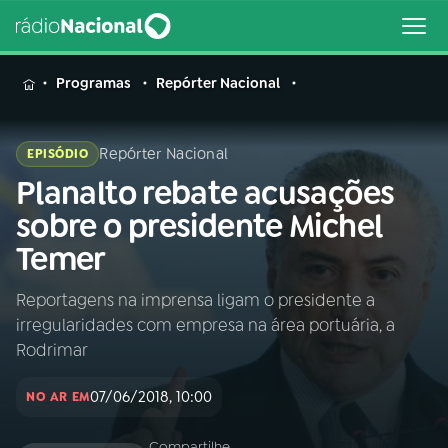
MENU
Programas
Repórter Nacional
Repórter Nacional
EPISÓDIO
Planalto rebate acusações
Buscar
na
sobre o presidente Michel
Rádio
Buscar
Temer
Nacional
Reportagens na imprensa ligam o presidente a
AO VIVO
irregularidades com empresa na área portuária, a
Rodrimar
01
INÍCIO
07/06/2018, 10:00
NO AR EM
02
A RÁDIO
Compartilhe