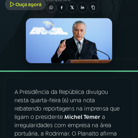
Ouça agora
03
PROGRAMAÇÃO
04
PROGRAMAS
05
PODCASTS
06
VIDEOCASTS
A Presidência da República divulgou
07
ÚLTIMAS
nesta quarta-feira (6) uma nota
rebatendo reportagens na imprensa que
ligam o presidente
Michel Temer
a
08
FESTIVAL DE MÚSICA
irregularidades com empresa na área
portuária, a Rodrimar. O Planalto afirma
ACOMPANHE A RÁDIO NACIONAL