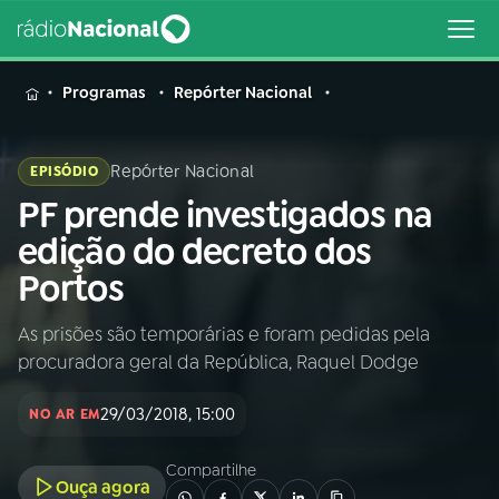
MENU
Programas
Repórter Nacional
Repórter Nacional
EPISÓDIO
PF prende investigados na
Buscar
na
edição do decreto dos
Rádio
Buscar
Portos
Nacional
As prisões são temporárias e foram pedidas pela
AO VIVO
procuradora geral da República, Raquel Dodge
01
INÍCIO
29/03/2018, 15:00
NO AR EM
Compartilhe
02
A RÁDIO
Ouça agora