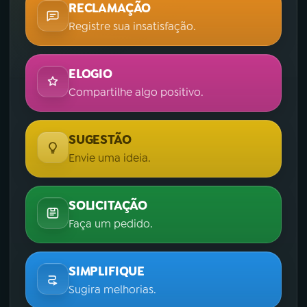
RECLAMAÇÃO
Registre sua insatisfação.
ELOGIO
Compartilhe algo positivo.
SUGESTÃO
Envie uma ideia.
SOLICITAÇÃO
Faça um pedido.
SIMPLIFIQUE
Sugira melhorias.