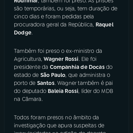
Rodrimar
, também foi preso. As prisões
são temporárias, ou seja, tem duração de
YouTube
Facebook
cinco dias e foram pedidas pela
procuradora geral da República,
Raquel
Instagram
X
Dodge
.
TikTok
Também foi preso o ex-ministro da
Agricultura,
Wagner Rossi
. Ele foi
presidente da
Companhia de Docas
do
estado de
São Paulo
, que administra o
porto de
Santos
. Wagner também é pai
do deputado
Baleia Rossi
, líder do MDB
na Câmara.
Todos foram presos no âmbito da
investigação que apura suspeitas de