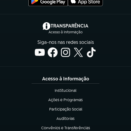
(abre em nova aba)
TRANSPARÊNCIA
Acesso à Informação
Siga-nos nas redes sociais
Acesso à Informação
Institucional
(abre em nova aba)
Ações e Programas
(abre em nova aba)
Participação Social
(abre em nova aba)
Auditorias
(abre em nova aba)
Convênios e Transferências
(abre em nova aba)