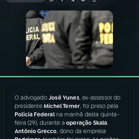
03
PROGRAMAÇÃO
04
PROGRAMAS
05
PODCASTS
06
VIDEOCASTS
07
ÚLTIMAS
O advogado
José Yunes
, ex-assessor do
presidente
Michel Temer
, foi preso pela
Polícia Federal
na manhã desta quinta-
08
FESTIVAL DE MÚSICA
feira (29), durante a
operação Skala
.
Antônio Grecco
, dono da empresa
ACOMPANHE A RÁDIO NACIONAL