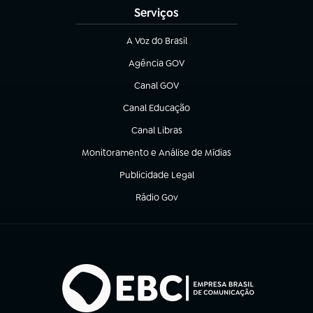
Serviços
A Voz do Brasil
(abre em nova aba)
Agência GOV
(abre em nova aba)
Canal GOV
(abre em nova aba)
Canal Educação
(abre em nova aba)
Canal Libras
(abre em nova aba)
Monitoramento e Análise de Mídias
(abre em nova aba)
Publicidade Legal
(abre em nova aba)
Rádio Gov
(abre em nova aba)