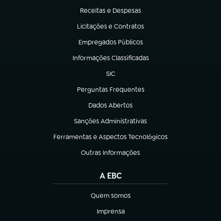
Receitas e Despesas
(abre em nova aba)
Licitações e Contratos
(abre em nova aba)
Empregados Públicos
(abre em nova aba)
Informações Classificadas
(abre em nova aba)
SIC
(abre em nova aba)
Perguntas Frequentes
(abre em nova aba)
Dados Abertos
(abre em nova aba)
Sanções Administrativas
(abre em nova aba)
Ferramentas e Aspectos Tecnológicos
(abre em nova aba)
Outras Informações
(abre em nova aba)
A EBC
Quem somos
(abre em nova aba)
Imprensa
(abre em nova aba)