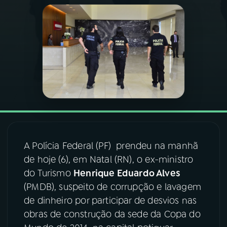
03
PROGRAMAÇÃO
04
PROGRAMAS
05
PODCASTS
06
VIDEOCASTS
A Polícia Federal (PF) prendeu na manhã
07
ÚLTIMAS
de hoje (6), em Natal (RN), o ex-ministro
do Turismo
Henrique Eduardo Alves
(PMDB), suspeito de corrupção e lavagem
08
FESTIVAL DE MÚSICA
de dinheiro por participar de desvios nas
obras de construção da sede da Copa do
ACOMPANHE A RÁDIO NACIONAL