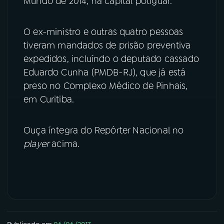
Mundo de 2014, na capital potiguar.
YouTube
Facebook
O ex-ministro e outras quatro pessoas
Instagram
X
tiveram mandados de prisão preventiva
expedidos, incluíndo o deputado cassado
TikTok
Eduardo Cunha (PMDB-RJ), que já está
preso no Complexo Médico de Pinhais,
em Curitiba.
Ouça íntegra do Repórter Nacional no
player
acima.