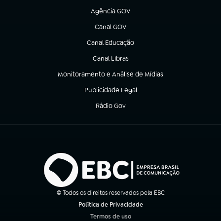
Agência GOV
(abre em nova aba)
Canal GOV
(abre em nova aba)
Canal Educação
(abre em nova aba)
Canal Libras
(abre em nova aba)
Monitoramento e Análise de Mídias
(abre em nova aba)
Publicidade Legal
(abre em nova aba)
Rádio Gov
(abre em nova aba)
© Todos os direitos reservados pela EBC
Política de Privacidade
(abre em nova aba)
Termos de uso