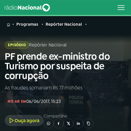
MENU
Programas
Repórter Nacional
Repórter Nacional
EPISÓDIO
PF prende ex-ministro do
Buscar
na
Turismo por suspeita de
Rádio
Buscar
corrupção
Nacional
As fraudes somariam R$ 77 milhões
AO VIVO
06/06/2017, 15:23
NO AR EM
01
INÍCIO
Compartilhe
Ouça agora
02
A RÁDIO