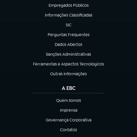
Empregados Públicos
(abre em nova aba)
Informações Classificadas
(abre em nova aba)
SIC
(abre em nova aba)
Perguntas Frequentes
(abre em nova aba)
Dados Abertos
(abre em nova aba)
Sanções Administrativas
(abre em nova aba)
Ferramentas e Aspectos Tecnológicos
(abre em nova aba)
Outras Informações
(abre em nova aba)
A EBC
Quem somos
(abre em nova aba)
Imprensa
(abre em nova aba)
Governança Corporativa
(abre em nova aba)
Contatos
(abre em nova aba)