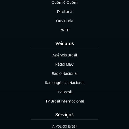
Quem é Quem
(abre em nova aba)
Diretoria
(abre em nova aba)
Ouvidoria
(abre em nova aba)
RNCP
(abre em nova aba)
Veículos
Agência Brasil
(abre em nova aba)
Rádio MEC
(abre em nova aba)
Rádio Nacional
Radioagência Nacional
(abre em nova aba)
TV Brasil
(abre em nova aba)
TV Brasil Internacional
(abre em nova aba)
Serviços
A Voz do Brasil
(abre em nova aba)