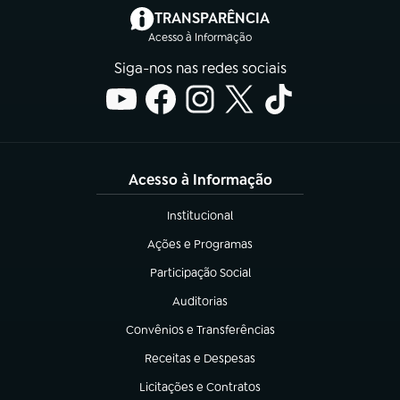
(abre em nova aba)
TRANSPARÊNCIA
Acesso à Informação
Siga-nos nas redes sociais
Acesso à Informação
Institucional
(abre em nova aba)
Ações e Programas
(abre em nova aba)
Participação Social
(abre em nova aba)
Auditorias
(abre em nova aba)
Convênios e Transferências
(abre em nova aba)
Receitas e Despesas
(abre em nova aba)
Licitações e Contratos
(abre em nova aba)