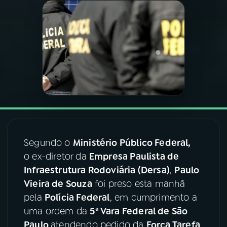
03
PROGRAMAÇÃO
04
PROGRAMAS
05
PODCASTS
06
VIDEOCASTS
Segundo o
Ministério Público Federal,
o ex-diretor da
Empresa Paulista de
07
ÚLTIMAS
Infraestrutura Rodoviária (Dersa)
,
Paulo
Vieira de Souza
foi preso esta manhã
08
FESTIVAL DE MÚSICA
pela
Polícia Federal
, em cumprimento a
uma ordem da
5ª Vara Federal de São
Paulo
atendendo pedido da
Força Tarefa
ACOMPANHE A RÁDIO NACIONAL