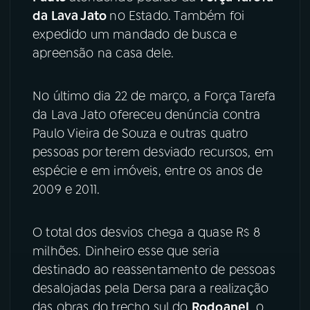
da Lava Jato
no Estado. Também foi
YouTube
Facebook
expedido um mandado de busca e
apreensão na casa dele.
Instagram
X
No último dia 22 de março, a Força Tarefa
TikTok
da Lava Jato ofereceu denúncia contra
Paulo Vieira de Souza e outras quatro
pessoas por terem desviado recursos, em
espécie e em imóveis, entre os anos de
2009 e 2011.
O total dos desvios chega a quase R$ 8
milhões. Dinheiro esse que seria
destinado ao reassentamento de pessoas
desalojadas pela Dersa para a realização
das obras do trecho sul do
Rodoanel
, o