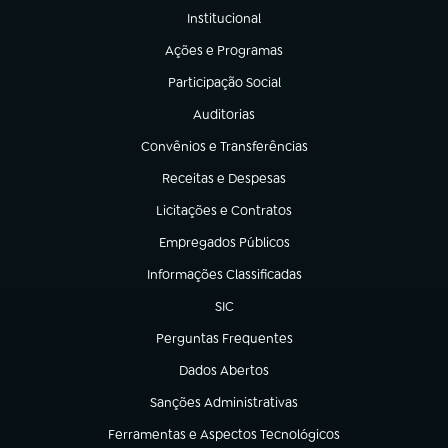
Institucional
(abre em nova aba)
Ações e Programas
(abre em nova aba)
Participação Social
(abre em nova aba)
Auditorias
(abre em nova aba)
Convênios e Transferências
(abre em nova aba)
Receitas e Despesas
(abre em nova aba)
Licitações e Contratos
(abre em nova aba)
Empregados Públicos
(abre em nova aba)
Informações Classificadas
(abre em nova aba)
SIC
(abre em nova aba)
Perguntas Frequentes
(abre em nova aba)
Dados Abertos
(abre em nova aba)
Sanções Administrativas
(abre em nova aba)
Ferramentas e Aspectos Tecnológicos
(abre em nova aba)