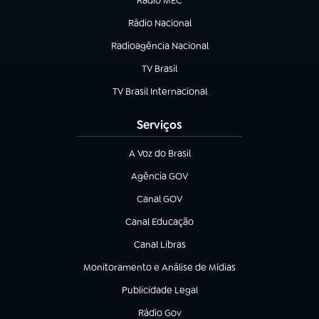
Rádio MEC
(abre em nova aba)
Rádio Nacional
Radioagência Nacional
(abre em nova aba)
TV Brasil
(abre em nova aba)
TV Brasil Internacional
(abre em nova aba)
Serviços
A Voz do Brasil
(abre em nova aba)
Agência GOV
(abre em nova aba)
Canal GOV
(abre em nova aba)
Canal Educação
(abre em nova aba)
Canal Libras
(abre em nova aba)
Monitoramento e Análise de Mídias
(abre em nova aba)
Publicidade Legal
(abre em nova aba)
Rádio Gov
(abre em nova aba)