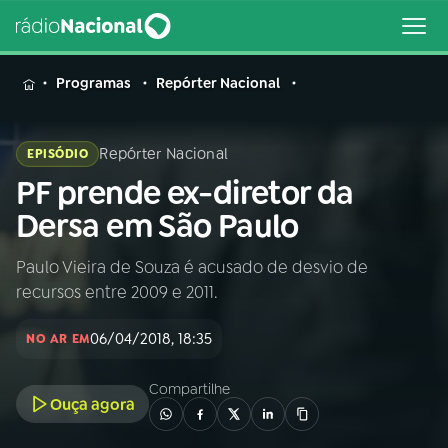
MENU
Programas
Repórter Nacional
Repórter Nacional
EPISÓDIO
PF prende ex-diretor da
Buscar
na
Dersa em São Paulo
Rádio
Buscar
Nacional
Paulo Vieira de Souza é acusado de desvio de
recursos entre 2009 e 2011.
AO VIVO
06/04/2018, 18:35
NO AR EM
01
INÍCIO
Compartilhe
Ouça agora
02
A RÁDIO