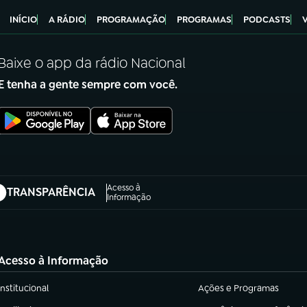
INÍCIO
A RÁDIO
PROGRAMAÇÃO
PROGRAMAS
PODCASTS
Baixe o app da rádio Nacional
E tenha a gente sempre com você.
Acesso à
TRANSPARÊNCIA
abre em nova aba)
Informação
Acesso à Informação
Institucional
Ações e Programas
(abre em nova aba)
(abre em nova aba)