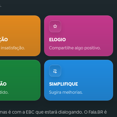
.
ÇÃO
ELOGIO
 insatisfação.
Compartilhe algo positivo.
ÇÃO
SIMPLIFIQUE
dido.
Sugira melhorias.
 mas é com a EBC que estará dialogando. O Fala.BR é