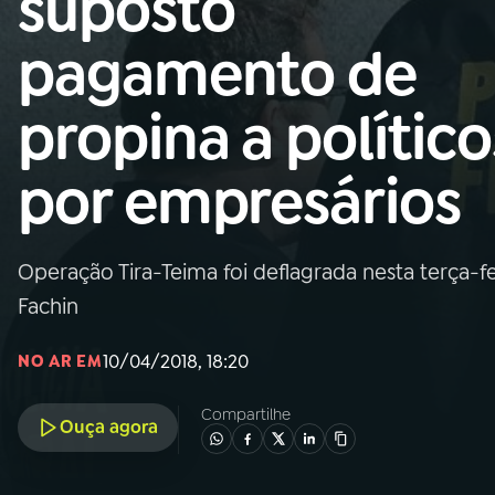
suposto
Nacional
pagamento de
01
INÍCIO
propina a político
02
A RÁDIO
por empresários
03
PROGRAMAÇÃO
Operação Tira-Teima foi deflagrada nesta terça-f
04
PROGRAMAS
Fachin
05
PODCASTS
10/04/2018, 18:20
NO AR EM
Compartilhe
Ouça agora
06
VIDEOCASTS