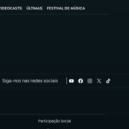
VIDEOCASTS
ÚLTIMAS
FESTIVAL DE MÚSICA
Siga-nos nas redes sociais
Participação Social
(abre em nova aba)