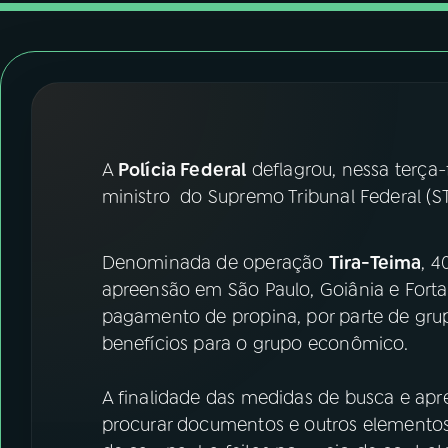
07
ÚLTIMAS
08
FESTIVAL DE MÚSICA
ACOMPANHE A RÁDIO NACIONAL
A
Polícia Federal
deflagrou, nessa terça-
YouTube
Facebook
ministro do Supremo Tribunal Federal (S
Instagram
X
Denominada de operação
Tira-Teima
, 
TikTok
apreensão em São Paulo, Goiânia e Forta
pagamento de propina, por parte de grupo
benefícios para o grupo econômico.
A finalidade das medidas de busca e apre
procurar documentos e outros elementos