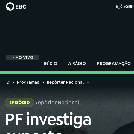
agência
Br
AO VIVO
INÍCIO
A RÁDIO
PROGRAMAÇÃO
MENU
Programas
Repórter Nacional
Buscar
na
Repórter Nacional
EPISÓDIO
Rádio
Buscar
Nacional
PF investiga
Buscar
na
Rádio
AO VIVO