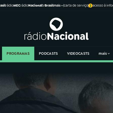
asil
rádio
MEC
rádio
Nacional
tv
Brasil
carta de serviço
acesso à inf
mais
PROGRAMAS
PODCASTS
VIDEOCASTS
mais