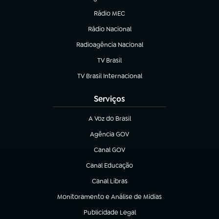
(abre em nova aba)
Rádio MEC
(abre em nova aba)
Rádio Nacional
Radioagência Nacional
(abre em nova aba)
TV Brasil
(abre em nova aba)
TV Brasil Internacional
(abre em nova aba)
Serviços
A Voz do Brasil
(abre em nova aba)
Agência GOV
(abre em nova aba)
Canal GOV
(abre em nova aba)
Canal Educação
(abre em nova aba)
Canal Libras
(abre em nova aba)
Monitoramento e Análise de Mídias
(abre em nova aba)
Publicidade Legal
(abre em nova aba)