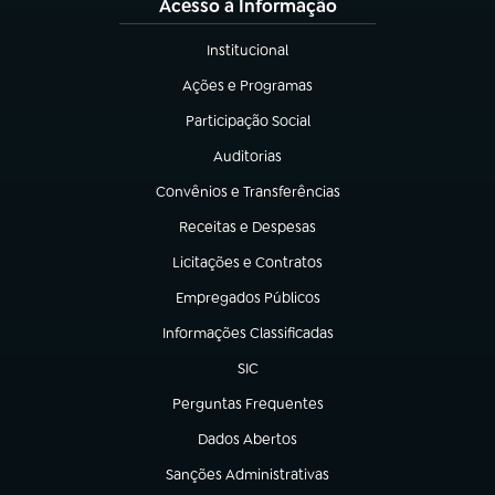
Acesso à Informação
Institucional
(abre em nova aba)
Ações e Programas
(abre em nova aba)
Participação Social
(abre em nova aba)
Auditorias
(abre em nova aba)
Convênios e Transferências
(abre em nova aba)
Receitas e Despesas
(abre em nova aba)
Licitações e Contratos
(abre em nova aba)
Empregados Públicos
(abre em nova aba)
Informações Classificadas
(abre em nova aba)
SIC
(abre em nova aba)
Perguntas Frequentes
(abre em nova aba)
Dados Abertos
(abre em nova aba)
Sanções Administrativas
(abre em nova aba)