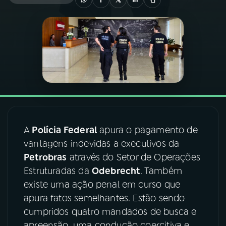
03
PROGRAMAÇÃO
04
PROGRAMAS
05
PODCASTS
06
VIDEOCASTS
A
Polícia Federal
apura o pagamento de
vantagens indevidas a executivos da
Petrobras
através do Setor de Operações
07
ÚLTIMAS
Estruturadas da
Odebrecht
. Também
existe uma ação penal em curso que
08
FESTIVAL DE MÚSICA
apura fatos semelhantes. Estão sendo
cumpridos quatro mandados de busca e
ACOMPANHE A RÁDIO NACIONAL
apreensão, uma condução coercitiva e