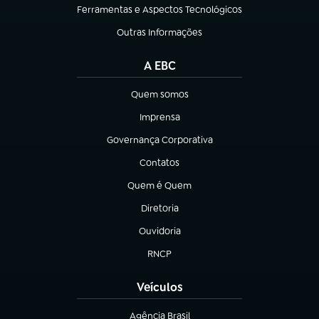
Ferramentas e Aspectos Tecnológicos
(abre em nova aba)
Outras Informações
(abre em nova aba)
A EBC
Quem somos
(abre em nova aba)
Imprensa
(abre em nova aba)
Governança Corporativa
(abre em nova aba)
Contatos
(abre em nova aba)
Quem é Quem
(abre em nova aba)
Diretoria
(abre em nova aba)
Ouvidoria
(abre em nova aba)
RNCP
(abre em nova aba)
Veículos
Agência Brasil