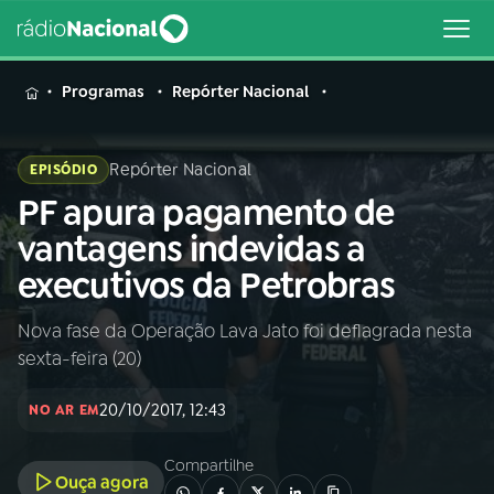
MENU
Programas
Repórter Nacional
Repórter Nacional
EPISÓDIO
PF apura pagamento de
Buscar
na
vantagens indevidas a
Rádio
Buscar
executivos da Petrobras
Nacional
Nova fase da Operação Lava Jato foi deflagrada nesta
AO VIVO
sexta-feira (20)
01
INÍCIO
20/10/2017, 12:43
NO AR EM
Compartilhe
02
A RÁDIO
Ouça agora