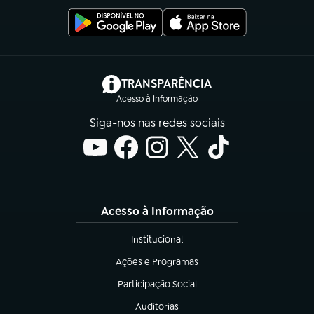
(abre em nova aba)
TRANSPARÊNCIA
Acesso à Informação
Siga-nos nas redes sociais
Acesso à Informação
Institucional
(abre em nova aba)
Ações e Programas
(abre em nova aba)
Participação Social
(abre em nova aba)
Auditorias
(abre em nova aba)