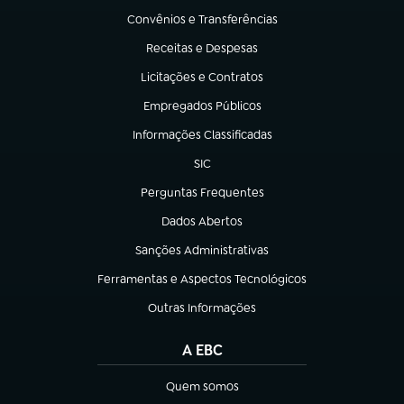
Convênios e Transferências
(abre em nova aba)
Receitas e Despesas
(abre em nova aba)
Licitações e Contratos
(abre em nova aba)
Empregados Públicos
(abre em nova aba)
Informações Classificadas
(abre em nova aba)
SIC
(abre em nova aba)
Perguntas Frequentes
(abre em nova aba)
Dados Abertos
(abre em nova aba)
Sanções Administrativas
(abre em nova aba)
Ferramentas e Aspectos Tecnológicos
(abre em nova aba)
Outras Informações
(abre em nova aba)
A EBC
Quem somos
(abre em nova aba)