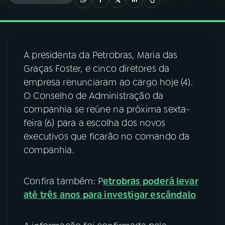
03
PROGRAMAÇÃO
A presidenta da Petrobras, Maria das
04
PROGRAMAS
Graças Foster, e cinco diretores da
empresa renunciaram ao cargo hoje (4).
05
PODCASTS
O Conselho de Administração da
companhia se reúne na próxima sexta-
feira (6) para a escolha dos novos
06
VIDEOCASTS
executivos que ficarão no comando da
companhia.
07
ÚLTIMAS
Confira também: P
etrobras poderá levar
08
FESTIVAL DE MÚSICA
até três anos para investigar escândalo
ACOMPANHE A RÁDIO NACIONAL