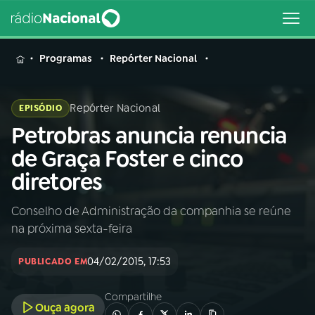
MENU
Programas
Repórter Nacional
Repórter Nacional
EPISÓDIO
Petrobras anuncia renuncia
Buscar
na
de Graça Foster e cinco
Rádio
Buscar
diretores
Nacional
Conselho de Administração da companhia se reúne
AO VIVO
na próxima sexta-feira
01
INÍCIO
04/02/2015, 17:53
PUBLICADO EM
Compartilhe
02
A RÁDIO
Ouça agora