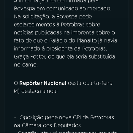
A informação foi confirmada pela
Bovespa em comunicado ao mercado.
YouTube
Facebook
Na solicitação, a Bovespa pede
esclarecimentos à Petrobras sobre
Instagram
X
notícias publicadas na imprensa sobre o
fato de que o Palácio do Planalto já havia
TikTok
informado à presidenta da Petrobras,
Graça Foster, de que ela seria substituída
no cargo.
O
Repórter Nacional
desta quarta-feira
(4) destaca ainda:
- Oposição pede nova CPI da Petrobras
na Câmara dos Deputados