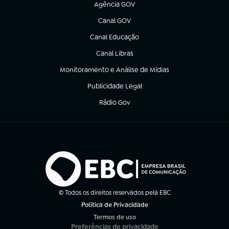
Agência GOV
(abre em nova aba)
Canal GOV
(abre em nova aba)
Canal Educação
(abre em nova aba)
Canal Libras
(abre em nova aba)
Monitoramento e Análise de Mídias
(abre em nova aba)
Publicidade Legal
(abre em nova aba)
Rádio Gov
(abre em nova aba)
© Todos os direitos reservados pela EBC
Política de Privacidade
(abre em nova aba)
Termos de uso
(abre em nova aba)
Preferências de privacidade