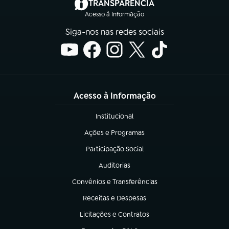
(abre em nova aba)
TRANSPARÊNCIA
Acesso à Informação
Siga-nos nas redes sociais
Acesso à Informação
Institucional
(abre em nova aba)
Ações e Programas
(abre em nova aba)
Participação Social
(abre em nova aba)
Auditorias
(abre em nova aba)
Convênios e Transferências
(abre em nova aba)
Receitas e Despesas
(abre em nova aba)
Licitações e Contratos
(abre em nova aba)