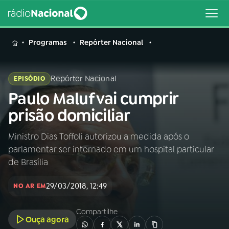
MENU
Programas
Repórter Nacional
Repórter Nacional
EPISÓDIO
Paulo Maluf vai cumprir
Buscar
na
prisão domiciliar
Rádio
Buscar
Nacional
Ministro Dias Toffoli autorizou a medida após o
parlamentar ser internado em um hospital particular
AO VIVO
de Brasília
29/03/2018, 12:49
01
INÍCIO
NO AR EM
Compartilhe
Ouça agora
02
A RÁDIO