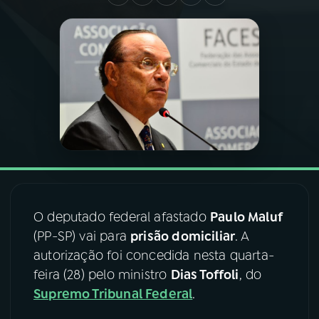
03
PROGRAMAÇÃO
04
PROGRAMAS
05
PODCASTS
06
VIDEOCASTS
O deputado federal afastado
Paulo Maluf
07
ÚLTIMAS
(PP-SP) vai para
prisão domiciliar
. A
autorização foi concedida nesta quarta-
08
FESTIVAL DE MÚSICA
feira (28) pelo ministro
Dias Toffoli
, do
Supremo Tribunal Federal
.
ACOMPANHE A RÁDIO NACIONAL