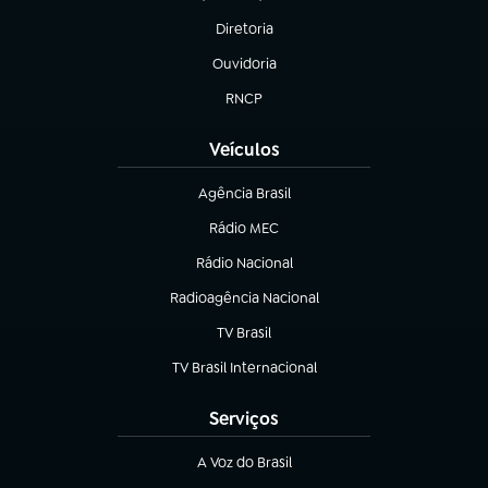
(abre em nova aba)
Diretoria
(abre em nova aba)
Ouvidoria
(abre em nova aba)
RNCP
(abre em nova aba)
Veículos
Agência Brasil
(abre em nova aba)
Rádio MEC
(abre em nova aba)
Rádio Nacional
Radioagência Nacional
(abre em nova aba)
TV Brasil
(abre em nova aba)
TV Brasil Internacional
(abre em nova aba)
Serviços
A Voz do Brasil
(abre em nova aba)