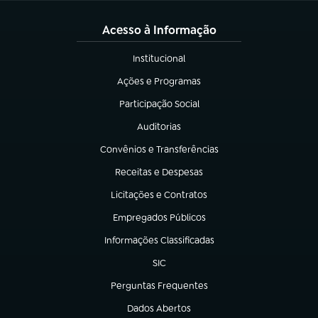
Acesso à Informação
Institucional
(abre em nova aba)
Ações e Programas
(abre em nova aba)
Participação Social
(abre em nova aba)
Auditorias
(abre em nova aba)
Convênios e Transferências
(abre em nova aba)
Receitas e Despesas
(abre em nova aba)
Licitações e Contratos
(abre em nova aba)
Empregados Públicos
(abre em nova aba)
Informações Classificadas
(abre em nova aba)
SIC
(abre em nova aba)
Perguntas Frequentes
(abre em nova aba)
Dados Abertos
(abre em nova aba)