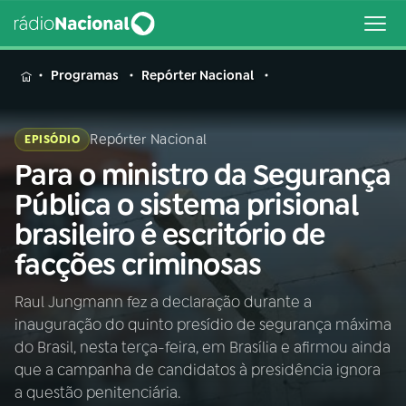
MENU
Programas
Repórter Nacional
Repórter Nacional
EPISÓDIO
Para o ministro da Segurança
Buscar
na
Pública o sistema prisional
Rádio
Buscar
brasileiro é escritório de
Nacional
facções criminosas
AO VIVO
Raul Jungmann fez a declaração durante a
inauguração do quinto presídio de segurança máxima
01
INÍCIO
do Brasil, nesta terça-feira, em Brasília e afirmou ainda
que a campanha de candidatos à presidência ignora
02
A RÁDIO
a questão penitenciária.