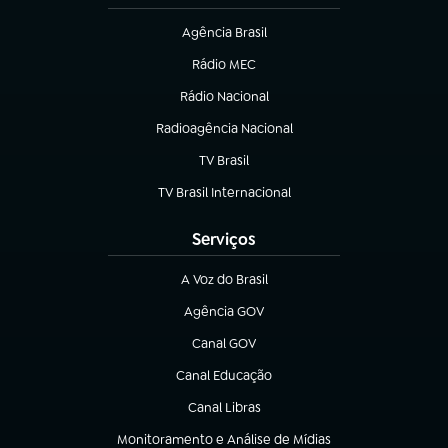
Agência Brasil
(abre em nova aba)
Rádio MEC
(abre em nova aba)
Rádio Nacional
Radioagência Nacional
(abre em nova aba)
TV Brasil
(abre em nova aba)
TV Brasil Internacional
(abre em nova aba)
Serviços
A Voz do Brasil
(abre em nova aba)
Agência GOV
(abre em nova aba)
Canal GOV
(abre em nova aba)
Canal Educação
(abre em nova aba)
Canal Libras
(abre em nova aba)
Monitoramento e Análise de Mídias
(abre em nova aba)