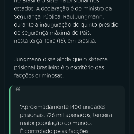
no Brasil é o sistema prisional nos
estados. A declaração é do ministro da
YouTube
Facebook
Segurança Pública, Raul Jungmann,
durante a inauguração do quinto presídio
Instagram
X
de segurança máxima do País,
nesta terça-feira (16), em Brasília.
TikTok
Jungmann disse ainda que o sistema
prisional brasileiro é o escritório das
facções criminosas.
"Aproximadamente 1400 unidades
prisionais, 726 mil apenados, terceira
maior população do mundo.
É controlado pelas facções