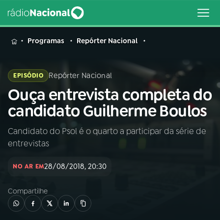
MENU
Programas
Repórter Nacional
Repórter Nacional
EPISÓDIO
Ouça entrevista completa do
Buscar
na
candidato Guilherme Boulos
Rádio
Buscar
Nacional
Candidato do Psol é o quarto a participar da série de
entrevistas
AO VIVO
28/08/2018, 20:30
NO AR EM
01
INÍCIO
Compartilhe
02
A RÁDIO