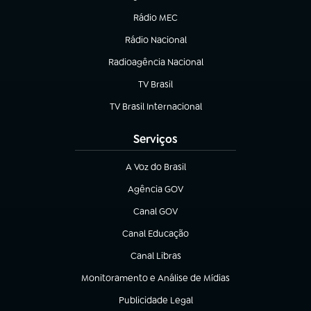
Rádio MEC
(abre em nova aba)
Rádio Nacional
Radioagência Nacional
(abre em nova aba)
TV Brasil
(abre em nova aba)
TV Brasil Internacional
(abre em nova aba)
Serviços
A Voz do Brasil
(abre em nova aba)
Agência GOV
(abre em nova aba)
Canal GOV
(abre em nova aba)
Canal Educação
(abre em nova aba)
Canal Libras
(abre em nova aba)
Monitoramento e Análise de Mídias
(abre em nova aba)
Publicidade Legal
(abre em nova aba)