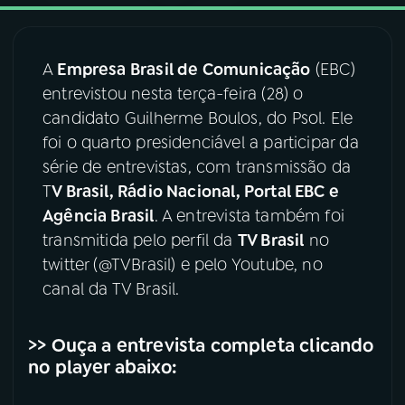
03
PROGRAMAÇÃO
A
Empresa Brasil de Comunicação
(EBC)
entrevistou nesta terça-feira (28) o
04
PROGRAMAS
candidato Guilherme Boulos, do Psol. Ele
foi o quarto presidenciável a participar da
05
PODCASTS
série de entrevistas, com transmissão da
T
V Brasil, Rádio Nacional, Portal EBC e
Agência Brasil
. A entrevista também foi
06
VIDEOCASTS
transmitida pelo perfil da
TV Brasil
no
twitter (@TVBrasil) e pelo Youtube, no
07
ÚLTIMAS
canal da TV Brasil.
08
FESTIVAL DE MÚSICA
>> Ouça a entrevista completa clicando
no player abaixo:
ACOMPANHE A RÁDIO NACIONAL