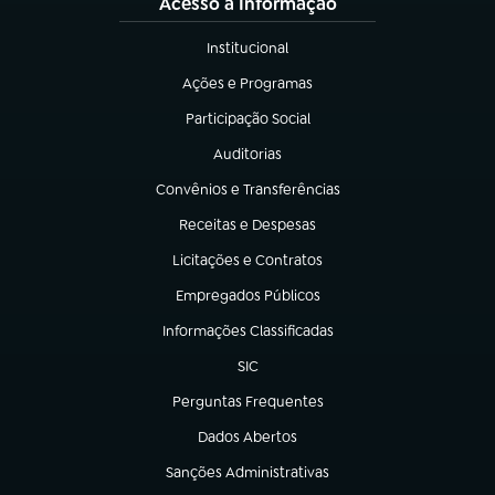
Acesso à Informação
Institucional
(abre em nova aba)
Ações e Programas
(abre em nova aba)
Participação Social
(abre em nova aba)
Auditorias
(abre em nova aba)
Convênios e Transferências
(abre em nova aba)
Receitas e Despesas
(abre em nova aba)
Licitações e Contratos
(abre em nova aba)
Empregados Públicos
(abre em nova aba)
Informações Classificadas
(abre em nova aba)
SIC
(abre em nova aba)
Perguntas Frequentes
(abre em nova aba)
Dados Abertos
(abre em nova aba)
Sanções Administrativas
(abre em nova aba)