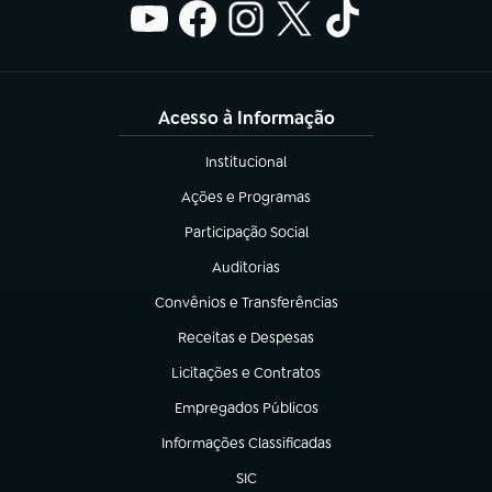
Acesso à Informação
Institucional
(abre em nova aba)
Ações e Programas
(abre em nova aba)
Participação Social
(abre em nova aba)
Auditorias
(abre em nova aba)
Convênios e Transferências
(abre em nova aba)
Receitas e Despesas
(abre em nova aba)
Licitações e Contratos
(abre em nova aba)
Empregados Públicos
(abre em nova aba)
Informações Classificadas
(abre em nova aba)
SIC
(abre em nova aba)