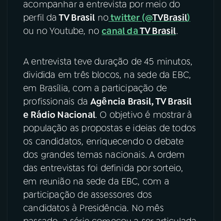
acompanhar a entrevista por meio do
perfil da
TV Brasil
no
twitter (@
TVBrasil
)
YouTube
Facebook
ou no Youtube, no
canal da
TV Brasil
.
Instagram
X
A entrevista teve duração de 45 minutos,
TikTok
dividida em três blocos, na sede da EBC,
em Brasília, com a participação de
profissionais da
Agência Brasil, TV Brasil
e Rádio Nacional
. O objetivo é mostrar à
população as propostas e ideias de todos
os candidatos, enriquecendo o debate
dos grandes temas nacionais. A ordem
das entrevistas foi definida por sorteio,
em reunião na sede da EBC, com a
participação de assessores dos
candidatos à Presidência. No mês