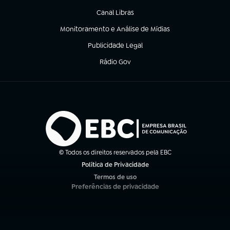
Canal Libras
(abre em nova aba)
Monitoramento e Análise de Mídias
(abre em nova aba)
Publicidade Legal
(abre em nova aba)
Rádio Gov
(abre em nova aba)
© Todos os direitos reservados pela EBC
Política de Privacidade
(abre em nova aba)
Termos de uso
(abre em nova aba)
Preferências de privacidade