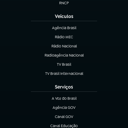
RNCP
(abre em nova aba)
Veículos
Agência Brasil
(abre em nova aba)
Rádio MEC
(abre em nova aba)
Rádio Nacional
Radioagência Nacional
(abre em nova aba)
TV Brasil
(abre em nova aba)
TV Brasil Internacional
(abre em nova aba)
Serviços
A Voz do Brasil
(abre em nova aba)
Agência GOV
(abre em nova aba)
Canal GOV
(abre em nova aba)
Canal Educação
(abre em nova aba)