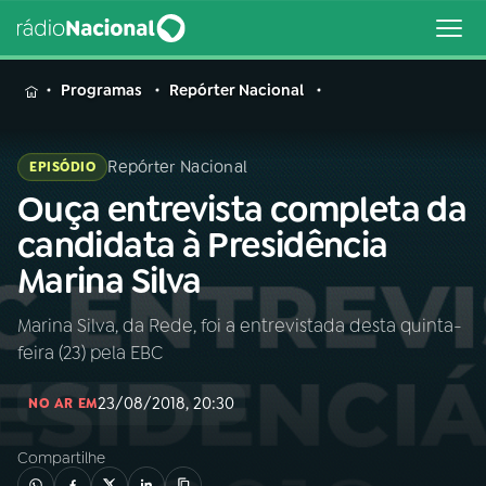
MENU
Programas
Repórter Nacional
Repórter Nacional
EPISÓDIO
Ouça entrevista completa da
Buscar
na
candidata à Presidência
Rádio
Buscar
Marina Silva
Nacional
Marina Silva, da Rede, foi a entrevistada desta quinta-
AO VIVO
feira (23) pela EBC
01
INÍCIO
23/08/2018, 20:30
NO AR EM
Compartilhe
02
A RÁDIO