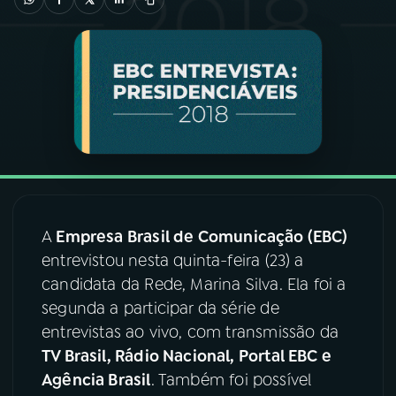
03
PROGRAMAÇÃO
04
PROGRAMAS
05
PODCASTS
06
VIDEOCASTS
A
Empresa Brasil de Comunicação (EBC)
entrevistou nesta quinta-feira (23) a
07
ÚLTIMAS
candidata da Rede, Marina Silva. Ela foi a
segunda a participar da série de
entrevistas ao vivo, com transmissão da
08
FESTIVAL DE MÚSICA
TV Brasil, Rádio Nacional, Portal EBC e
Agência Brasil
. Também foi possível
ACOMPANHE A RÁDIO NACIONAL