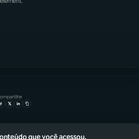
 element.
ompartilhe
conteúdo que você acessou.