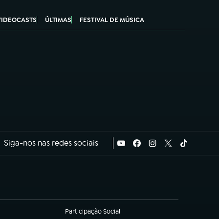
VIDEOCASTS
ÚLTIMAS
FESTIVAL DE MÚSICA
Siga-nos nas redes sociais
Participação Social
(abre em nova aba)