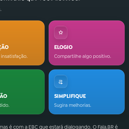
.
ÇÃO
ELOGIO
 insatisfação.
Compartilhe algo positivo.
ÇÃO
SIMPLIFIQUE
dido.
Sugira melhorias.
 mas é com a EBC que estará dialogando. O Fala.BR é