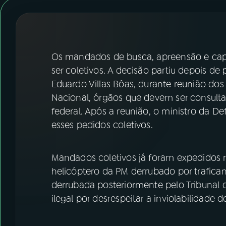
07
ÚLTIMAS
08
FESTIVAL DE MÚSICA
Os mandados de busca, apreensão e capt
ACOMPANHE A RÁDIO NACIONAL
ser coletivos. A decisão partiu depois d
Eduardo Villas Bôas, durante reunião do
YouTube
Facebook
Nacional, órgãos que devem ser consult
federal. Após a reunião, o ministro da 
Instagram
X
esses pedidos coletivos.
TikTok
Mandados coletivos já foram expedidos 
helicóptero da PM derrubado por trafican
derrubada posteriormente pelo Tribunal 
ilegal por desrespeitar a inviolabilidade d