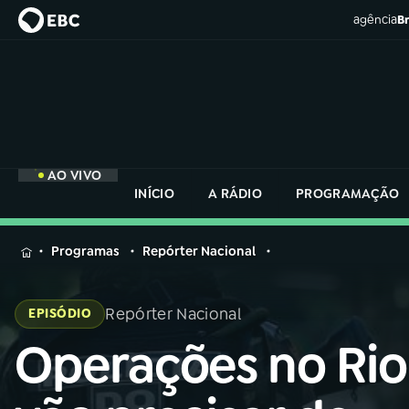
agência
Br
AO VIVO
INÍCIO
A RÁDIO
PROGRAMAÇÃO
MENU
Programas
Repórter Nacional
Buscar
na
Repórter Nacional
EPISÓDIO
Rádio
Buscar
Nacional
Operações no Rio
Buscar
na
Rádio
AO VIVO