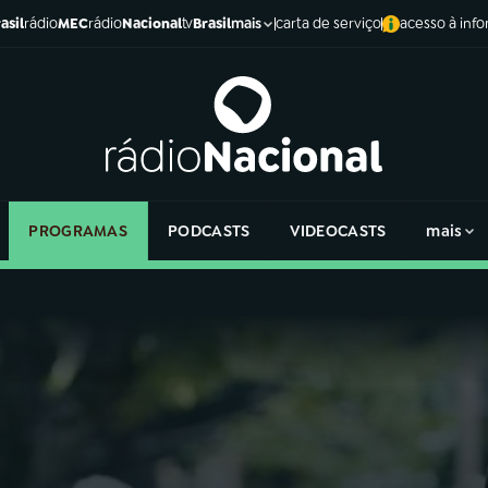
asil
rádio
MEC
rádio
Nacional
tv
Brasil
carta de serviço
acesso à inf
mais
PROGRAMAS
PODCASTS
VIDEOCASTS
mais