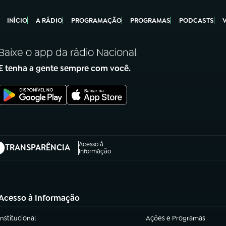
INÍCIO
A RÁDIO
PROGRAMAÇÃO
PROGRAMAS
PODCASTS
Baixe o app da rádio Nacional
E tenha a gente sempre com você.
Acesso à
TRANSPARÊNCIA
abre em nova aba)
Informação
Acesso à Informação
Institucional
Ações e Programas
(abre em nova aba)
(abre em nova aba)