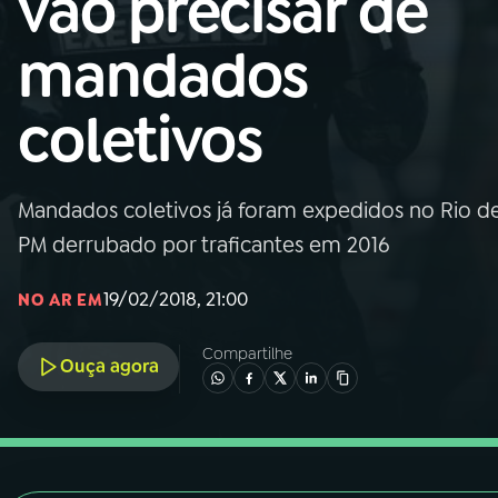
vão precisar de
Nacional
mandados
01
INÍCIO
coletivos
02
A RÁDIO
Mandados coletivos já foram expedidos no Rio d
03
PROGRAMAÇÃO
PM derrubado por traficantes em 2016
04
PROGRAMAS
19/02/2018, 21:00
NO AR EM
Compartilhe
05
PODCASTS
Ouça agora
06
VIDEOCASTS