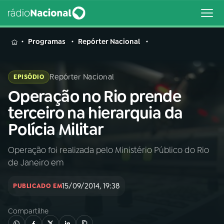
MENU
Programas
Repórter Nacional
Repórter Nacional
EPISÓDIO
Operação no Rio prende
Buscar
na
terceiro na hierarquia da
Rádio
Buscar
Polícia Militar
Nacional
Operação foi realizada pelo Ministério Público do Rio
AO VIVO
de Janeiro em
01
INÍCIO
15/09/2014, 19:38
PUBLICADO EM
Compartilhe
02
A RÁDIO