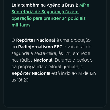
Leia também na Agência Brasil:
MP e
YouTube
Facebook
Secretaria de Segurança fazem
operação para prender 24 policiais
Instagram
X
militares
TikTok
O
Repórter Nacional
é uma produção
do
Radiojornalismo EBC
e vai ao ar de
segunda a sexta-feira, às 12h, em rede
nas rádios
Nacional
. Durante o período
da propaganda eleitoral gratuita, o
Repórter Nacional
está indo ao ar de 13h
às 13h20.