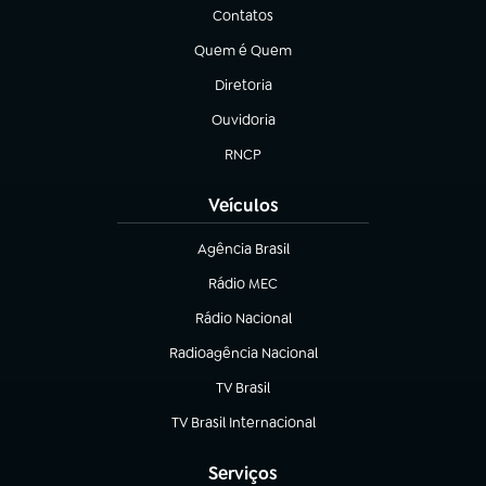
Contatos
(abre em nova aba)
Quem é Quem
(abre em nova aba)
Diretoria
(abre em nova aba)
Ouvidoria
(abre em nova aba)
RNCP
(abre em nova aba)
Veículos
Agência Brasil
(abre em nova aba)
Rádio MEC
(abre em nova aba)
Rádio Nacional
Radioagência Nacional
(abre em nova aba)
TV Brasil
(abre em nova aba)
TV Brasil Internacional
(abre em nova aba)
Serviços