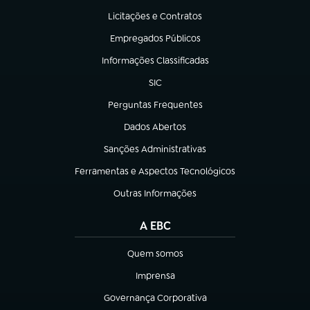
Licitações e Contratos
(abre em nova aba)
Empregados Públicos
(abre em nova aba)
Informações Classificadas
(abre em nova aba)
SIC
(abre em nova aba)
Perguntas Frequentes
(abre em nova aba)
Dados Abertos
(abre em nova aba)
Sanções Administrativas
(abre em nova aba)
Ferramentas e Aspectos Tecnológicos
(abre em nova aba)
Outras Informações
(abre em nova aba)
A EBC
Quem somos
(abre em nova aba)
Imprensa
(abre em nova aba)
Governança Corporativa
(abre em nova aba)