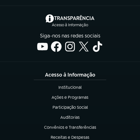
(abre em nova aba)
TRANSPARÊNCIA
Acesso à Informação
Siga-nos nas redes sociais
Acesso à Informação
Institucional
(abre em nova aba)
Ações e Programas
(abre em nova aba)
Participação Social
(abre em nova aba)
Auditorias
(abre em nova aba)
Convênios e Transferências
(abre em nova aba)
Receitas e Despesas
(abre em nova aba)