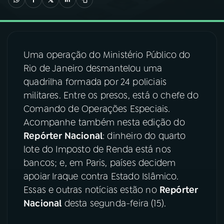
03
PROGRAMAÇÃO
Uma operação do Ministério Público do
04
PROGRAMAS
Rio de Janeiro desmantelou uma
quadrilha formada por 24 policiais
05
PODCASTS
militares. Entre os presos, está o chefe do
Comando de Operações Especiais.
Acompanhe também nesta edição do
06
VIDEOCASTS
Repórter Nacional
: dinheiro do quarto
lote do Imposto de Renda está nos
07
ÚLTIMAS
bancos; e, em Paris, países decidem
apoiar Iraque contra Estado Islâmico.
Essas e outras notícias estão no
Repórter
08
FESTIVAL DE MÚSICA
Nacional
desta segunda-feira (15).
ACOMPANHE A RÁDIO NACIONAL