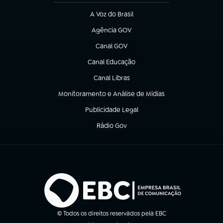
A Voz do Brasil
(abre em nova aba)
Agência GOV
(abre em nova aba)
Canal GOV
(abre em nova aba)
Canal Educação
(abre em nova aba)
Canal Libras
(abre em nova aba)
Monitoramento e Análise de Mídias
(abre em nova aba)
Publicidade Legal
(abre em nova aba)
Rádio Gov
(abre em nova aba)
© Todos os direitos reservados pela EBC