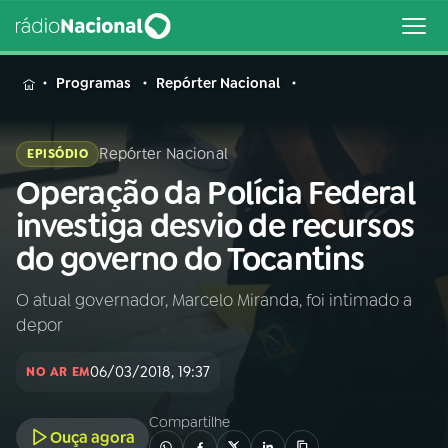
MENU
Programas
Repórter Nacional
Repórter Nacional
EPISÓDIO
Operação da Polícia Federal
Buscar
na
investiga desvio de recursos
Rádio
Buscar
do governo do Tocantins
Nacional
O atual governador, Marcelo Miranda, foi intimado a
AO VIVO
depor
01
INÍCIO
06/03/2018, 19:37
NO AR EM
Compartilhe
02
A RÁDIO
Ouça agora