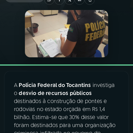
03
PROGRAMAÇÃO
04
PROGRAMAS
05
PODCASTS
06
VIDEOCASTS
A
Polícia Federal do Tocantins
investiga
o
desvio de recursos públicos
07
ÚLTIMAS
destinados à construção de pontes e
rodovias no estado orçada em R$ 1,4
08
FESTIVAL DE MÚSICA
bilhão. Estima-se que 30% desse valor
foram destinados para uma organização
ACOMPANHE A RÁDIO NACIONAL