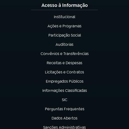
Acesso à Informação
Institucional
(abre em nova aba)
Ações e Programas
(abre em nova aba)
Participação Social
(abre em nova aba)
Auditorias
(abre em nova aba)
Convênios e Transferências
(abre em nova aba)
Receitas e Despesas
(abre em nova aba)
Licitações e Contratos
(abre em nova aba)
Empregados Públicos
(abre em nova aba)
Informações Classificadas
(abre em nova aba)
SIC
(abre em nova aba)
Perguntas Frequentes
(abre em nova aba)
Dados Abertos
(abre em nova aba)
Sanções Administrativas