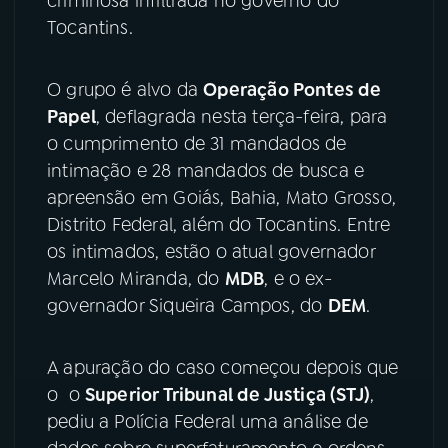
criminosa infiltrada no governo do
Tocantins.
YouTube
Facebook
O grupo é alvo da
Operação Pontes de
Instagram
X
Papel
, deflagrada nesta terça-feira, para
TikTok
o cumprimento de 31 mandados de
intimação e 28 mandados de busca e
apreensão em Goiás, Bahia, Mato Grosso,
Distrito Federal, além do Tocantins. Entre
os intimados, estão o atual governador
Marcelo Miranda, do
MDB
, e o ex-
governador Siqueira Campos, do
DEM
.
A apuração do caso começou depois que
o o
Superior Tribunal de Justiça (STJ)
,
pediu a Polícia Federal uma análise de