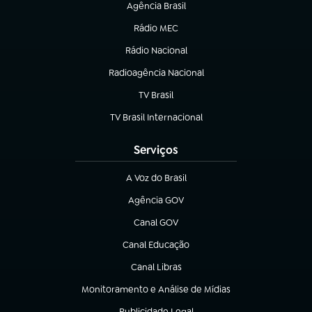
Agência Brasil
(abre em nova aba)
Rádio MEC
(abre em nova aba)
Rádio Nacional
Radioagência Nacional
(abre em nova aba)
TV Brasil
(abre em nova aba)
TV Brasil Internacional
(abre em nova aba)
Serviços
A Voz do Brasil
(abre em nova aba)
Agência GOV
(abre em nova aba)
Canal GOV
(abre em nova aba)
Canal Educação
(abre em nova aba)
Canal Libras
(abre em nova aba)
Monitoramento e Análise de Mídias
(abre em nova aba)
Publicidade Legal