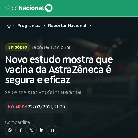
MENU
Programas
Repórter Nacional
Repórter Nacional
EPISÓDIO
Novo estudo mostra que
Buscar
na
vacina da AstraZêneca é
Rádio
Buscar
segura e eficaz
Nacional
Saiba mais no Repórter Nacional
AO VIVO
22/03/2021, 21:00
NO AR EM
01
INÍCIO
Compartilhe
02
A RÁDIO