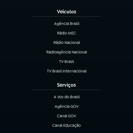
Veículos
Agência Brasil
(abre em nova aba)
Rádio MEC
(abre em nova aba)
Rádio Nacional
Radioagência Nacional
(abre em nova aba)
TV Brasil
(abre em nova aba)
TV Brasil Internacional
(abre em nova aba)
Serviços
A Voz do Brasil
(abre em nova aba)
Agência GOV
(abre em nova aba)
Canal GOV
(abre em nova aba)
Canal Educação
(abre em nova aba)