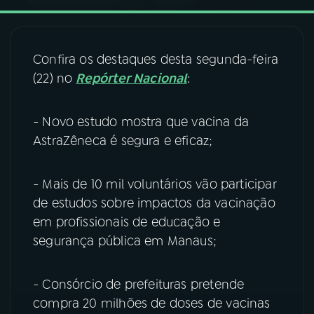
03
PROGRAMAÇÃO
Confira os destaques desta segunda-feira
(22) no
Repórter Nacional
:
04
PROGRAMAS
- Novo estudo mostra que vacina da
05
PODCASTS
AstraZêneca é segura e eficaz;
06
VIDEOCASTS
- Mais de 10 mil voluntários vão participar
de estudos sobre impactos da vacinação
07
ÚLTIMAS
em profissionais de educação e
segurança pública em Manaus;
08
FESTIVAL DE MÚSICA
- Consórcio de prefeituras pretende
compra 20 milhões de doses de vacinas
ACOMPANHE A RÁDIO NACIONAL