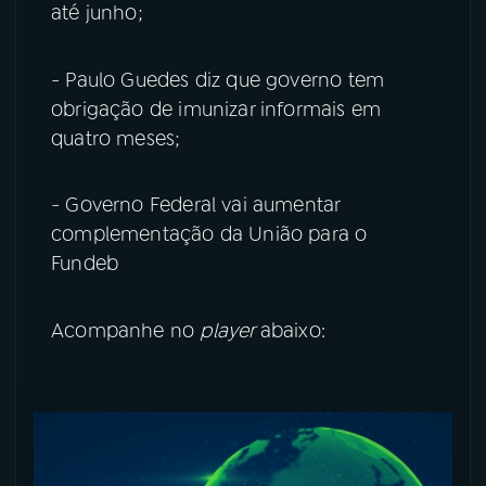
até junho;
YouTube
Facebook
- Paulo Guedes diz que governo tem
Instagram
X
obrigação de imunizar informais em
quatro meses;
TikTok
- Governo Federal vai aumentar
complementação da União para o
Fundeb
Acompanhe no
player
abaixo: