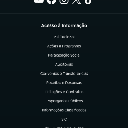
Acesso à Informação
Institucional
(abre em nova aba)
Ações e Programas
(abre em nova aba)
Participação Social
(abre em nova aba)
Auditorias
(abre em nova aba)
Convênios e Transferências
(abre em nova aba)
Receitas e Despesas
(abre em nova aba)
Licitações e Contratos
(abre em nova aba)
Empregados Públicos
(abre em nova aba)
Informações Classificadas
(abre em nova aba)
SIC
(abre em nova aba)