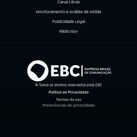
Canal Libras
(abre em nova aba)
Monitoramento e Análise de Mídias
(abre em nova aba)
Publicidade Legal
(abre em nova aba)
Rádio Gov
(abre em nova aba)
© Todos os direitos reservados pela EBC
Política de Privacidade
(abre em nova aba)
Termos de uso
(abre em nova aba)
Preferências de privacidade