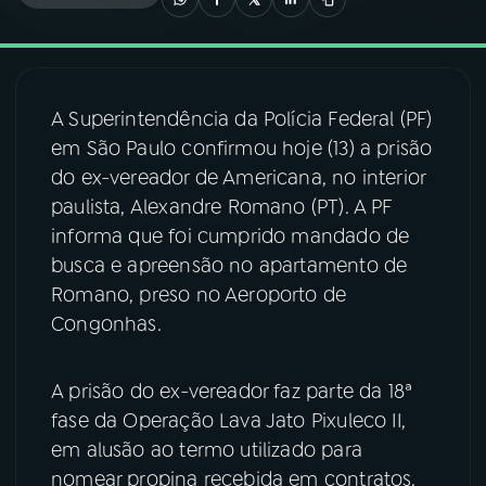
03
PROGRAMAÇÃO
A Superintendência da Polícia Federal (PF)
04
PROGRAMAS
em São Paulo confirmou hoje (13) a prisão
do ex-vereador de Americana, no interior
05
PODCASTS
paulista, Alexandre Romano (PT). A PF
informa que foi cumprido mandado de
busca e apreensão no apartamento de
06
VIDEOCASTS
Romano, preso no Aeroporto de
Congonhas.
07
ÚLTIMAS
A prisão do ex-vereador faz parte da 18ª
08
FESTIVAL DE MÚSICA
fase da Operação Lava Jato Pixuleco II,
em alusão ao termo utilizado para
nomear propina recebida em contratos.
ACOMPANHE A RÁDIO NACIONAL