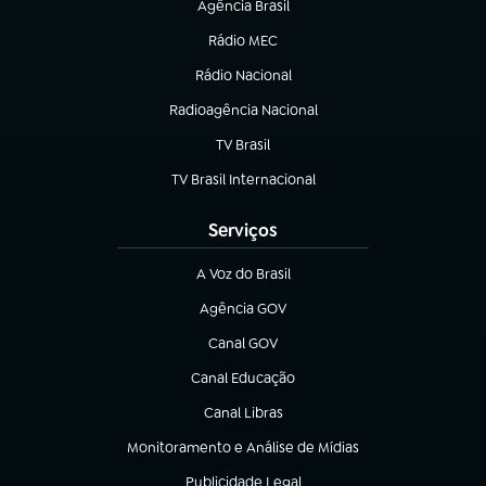
Agência Brasil
(abre em nova aba)
Rádio MEC
(abre em nova aba)
Rádio Nacional
Radioagência Nacional
(abre em nova aba)
TV Brasil
(abre em nova aba)
TV Brasil Internacional
(abre em nova aba)
Serviços
A Voz do Brasil
(abre em nova aba)
Agência GOV
(abre em nova aba)
Canal GOV
(abre em nova aba)
Canal Educação
(abre em nova aba)
Canal Libras
(abre em nova aba)
Monitoramento e Análise de Mídias
(abre em nova aba)
Publicidade Legal