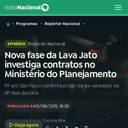
MENU
Programas
Repórter Nacional
Repórter Nacional
EPISÓDIO
Nova fase da Lava Jato
Buscar
na
investiga contratos no
Rádio
Buscar
Ministério do Planejamento
Nacional
PF em São Paulo confirma prisão de ex-vereador na
AO VIVO
18ª fase da Lava
01
INÍCIO
13/08/2015, 18:55
PUBLICADO EM
Compartilhe
02
A RÁDIO
Ouça agora