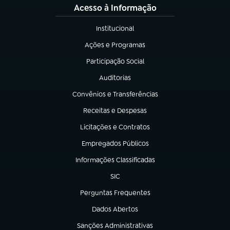
Acesso à Informação
Institucional
(abre em nova aba)
Ações e Programas
(abre em nova aba)
Participação Social
(abre em nova aba)
Auditorias
(abre em nova aba)
Convênios e Transferências
(abre em nova aba)
Receitas e Despesas
(abre em nova aba)
Licitações e Contratos
(abre em nova aba)
Empregados Públicos
(abre em nova aba)
Informações Classificadas
(abre em nova aba)
SIC
(abre em nova aba)
Perguntas Frequentes
(abre em nova aba)
Dados Abertos
(abre em nova aba)
Sanções Administrativas
(abre em nova aba)