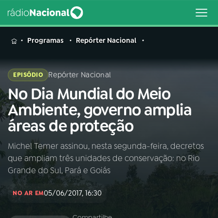
MENU
Programas
Repórter Nacional
Repórter Nacional
EPISÓDIO
No Dia Mundial do Meio
Buscar
na
Ambiente, governo amplia
Rádio
Buscar
áreas de proteção
Nacional
Michel Temer assinou, nesta segunda-feira, decretos
AO VIVO
que ampliam três unidades de conservação: no Rio
Grande do Sul, Pará e Goiás
01
INÍCIO
05/06/2017, 16:30
NO AR EM
02
A RÁDIO
Compartilhe