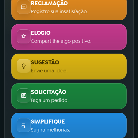
RECLAMAÇÃO
Registre sua insatisfação.
ELOGIO
Compartilhe algo positivo.
SUGESTÃO
Envie uma ideia.
SOLICITAÇÃO
Faça um pedido.
SIMPLIFIQUE
Sugira melhorias.