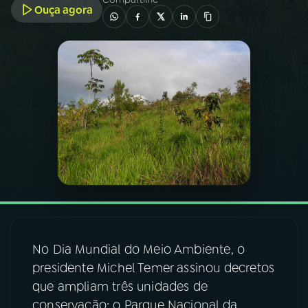
Ouça agora
03
PROGRAMAÇÃO
04
PROGRAMAS
05
PODCASTS
06
VIDEOCASTS
07
ÚLTIMAS
No Dia Mundial do Meio Ambiente, o
08
FESTIVAL DE MÚSICA
presidente Michel Temer assinou decretos
que ampliam três unidades de
conservação: o Parque Nacional da
ACOMPANHE A RÁDIO NACIONAL