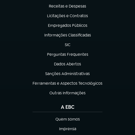
Receitas e Despesas
(abre em nova aba)
Licitações e Contratos
(abre em nova aba)
Empregados Públicos
(abre em nova aba)
Informações Classificadas
(abre em nova aba)
SIC
(abre em nova aba)
Perguntas Frequentes
(abre em nova aba)
Dados Abertos
(abre em nova aba)
Sanções Administrativas
(abre em nova aba)
Ferramentas e Aspectos Tecnológicos
(abre em nova aba)
Outras Informações
(abre em nova aba)
A EBC
Quem somos
(abre em nova aba)
Imprensa
(abre em nova aba)