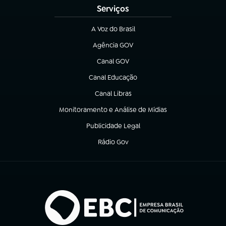
Serviços
A Voz do Brasil
(abre em nova aba)
Agência GOV
(abre em nova aba)
Canal GOV
(abre em nova aba)
Canal Educação
(abre em nova aba)
Canal Libras
(abre em nova aba)
Monitoramento e Análise de Mídias
(abre em nova aba)
Publicidade Legal
(abre em nova aba)
Rádio Gov
(abre em nova aba)