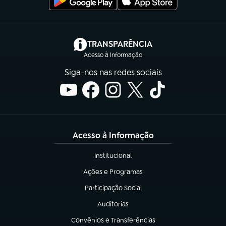
(abre em nova aba)
TRANSPARÊNCIA
Acesso à Informação
Siga-nos nas redes sociais
Acesso à Informação
Institucional
(abre em nova aba)
Ações e Programas
(abre em nova aba)
Participação Social
(abre em nova aba)
Auditorias
(abre em nova aba)
Convênios e Transferências
(abre em nova aba)