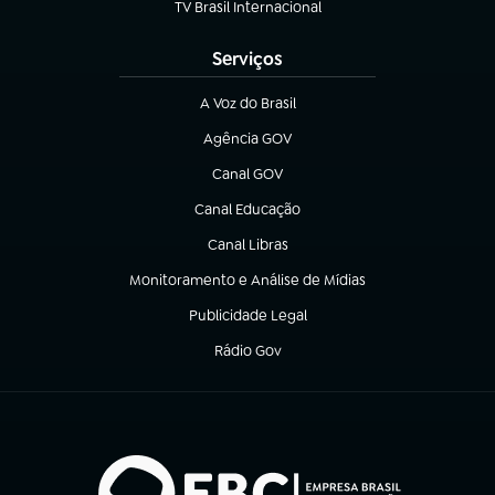
TV Brasil Internacional
(abre em nova aba)
Serviços
A Voz do Brasil
(abre em nova aba)
Agência GOV
(abre em nova aba)
Canal GOV
(abre em nova aba)
Canal Educação
(abre em nova aba)
Canal Libras
(abre em nova aba)
Monitoramento e Análise de Mídias
(abre em nova aba)
Publicidade Legal
(abre em nova aba)
Rádio Gov
(abre em nova aba)