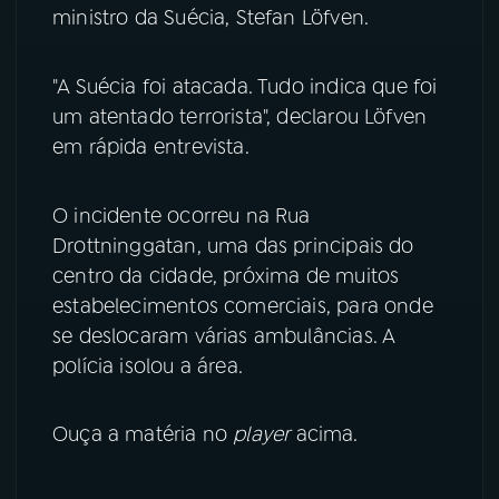
ministro da Suécia, Stefan Löfven.
YouTube
Facebook
"A Suécia foi atacada. Tudo indica que foi
Instagram
X
um atentado terrorista", declarou Löfven
em rápida entrevista.
TikTok
O incidente ocorreu na Rua
Drottninggatan, uma das principais do
centro da cidade, próxima de muitos
estabelecimentos comerciais, para onde
se deslocaram várias ambulâncias. A
polícia isolou a área.
Ouça a matéria no
player
acima.