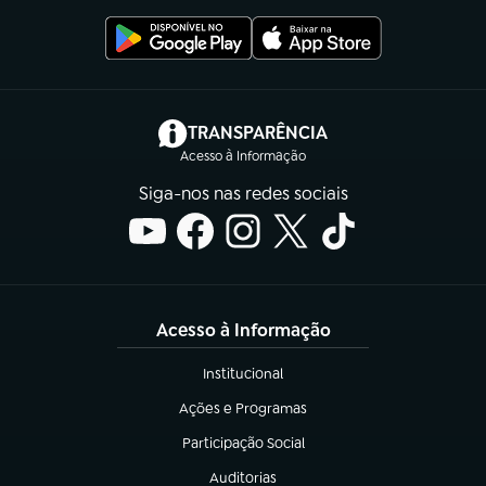
(abre em nova aba)
TRANSPARÊNCIA
Acesso à Informação
Siga-nos nas redes sociais
Acesso à Informação
Institucional
(abre em nova aba)
Ações e Programas
(abre em nova aba)
Participação Social
(abre em nova aba)
Auditorias
(abre em nova aba)