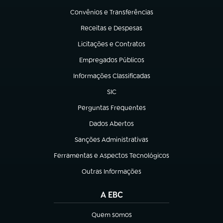
Convênios e Transferências
(abre em nova aba)
Receitas e Despesas
(abre em nova aba)
Licitações e Contratos
(abre em nova aba)
Empregados Públicos
(abre em nova aba)
Informações Classificadas
(abre em nova aba)
SIC
(abre em nova aba)
Perguntas Frequentes
(abre em nova aba)
Dados Abertos
(abre em nova aba)
Sanções Administrativas
(abre em nova aba)
Ferramentas e Aspectos Tecnológicos
(abre em nova aba)
Outras Informações
(abre em nova aba)
A EBC
Quem somos
(abre em nova aba)