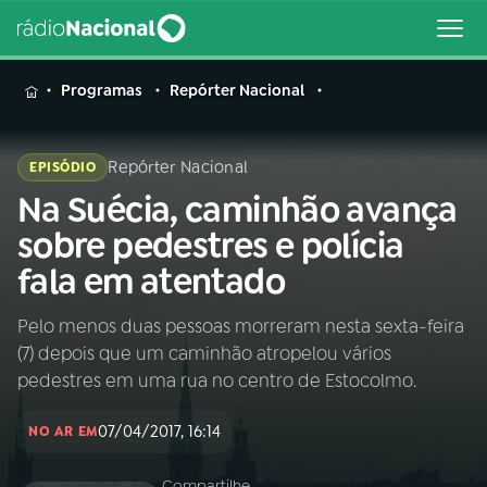
MENU
Programas
Repórter Nacional
Repórter Nacional
EPISÓDIO
Na Suécia, caminhão avança
Buscar
na
sobre pedestres e polícia
Rádio
Buscar
fala em atentado
Nacional
Pelo menos duas pessoas morreram nesta sexta-feira
AO VIVO
(7) depois que um caminhão atropelou vários
pedestres em uma rua no centro de Estocolmo.
01
INÍCIO
07/04/2017, 16:14
NO AR EM
02
A RÁDIO
Compartilhe