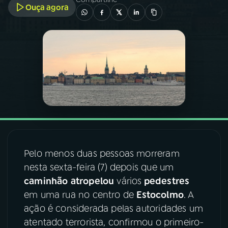
Ouça agora
03
PROGRAMAÇÃO
04
PROGRAMAS
05
PODCASTS
06
VIDEOCASTS
Pelo menos duas pessoas morreram
07
ÚLTIMAS
nesta sexta-feira (7) depois que um
caminhão
atropelou
vários
pedestres
08
FESTIVAL DE MÚSICA
em uma rua no centro de
Estocolmo
. A
ação é considerada pelas autoridades um
atentado terrorista, confirmou o primeiro-
ACOMPANHE A RÁDIO NACIONAL