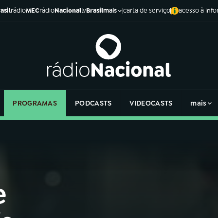
asil
rádio
MEC
rádio
Nacional
tv
Brasil
carta de serviço
acesso à inf
mais
PROGRAMAS
PODCASTS
VIDEOCASTS
mais
e