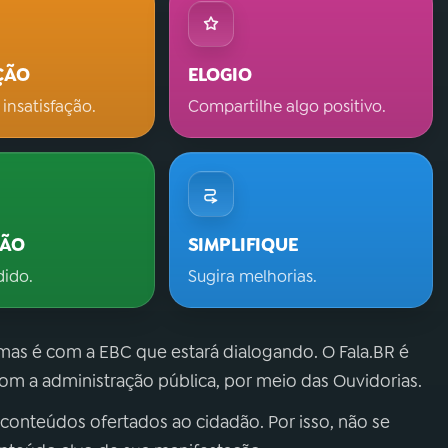
ÇÃO
ELOGIO
 insatisfação.
Compartilhe algo positivo.
ÇÃO
SIMPLIFIQUE
dido.
Sugira melhorias.
 mas é com a EBC que estará dialogando. O Fala.BR é
m a administração pública, por meio das Ouvidorias.
 conteúdos ofertados ao cidadão. Por isso, não se