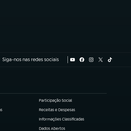
Siga-nos nas redes sociais
Participação Social
(abre em nova aba)
as
Receitas e Despesas
(abre em nova aba)
Informações Classificadas
(abre em nova aba)
Dados Abertos
(abre em nova aba)