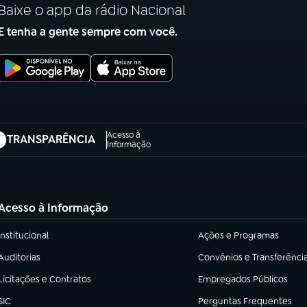
Baixe o app da rádio Nacional
E tenha a gente sempre com você.
Acesso à
TRANSPARÊNCIA
abre em nova aba)
Informação
Acesso à Informação
Institucional
Ações e Programas
(abre em nova aba)
(abre em nova aba)
Auditorias
Convênios e Transferênci
(abre em nova aba)
(abre em nova aba)
Licitações e Contratos
Empregados Públicos
(abre em nova aba)
(abre em nova aba)
SIC
Perguntas Frequentes
(abre em nova aba)
(abre em nova aba)