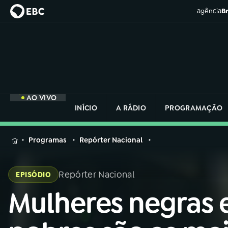
agência
Br
AO VIVO
INÍCIO
A RÁDIO
PROGRAMAÇÃO
MENU
Programas
Repórter Nacional
Buscar
na
Repórter Nacional
EPISÓDIO
Rádio
Buscar
Nacional
Mulheres negras 
Buscar
na
Rádio
AO VIVO