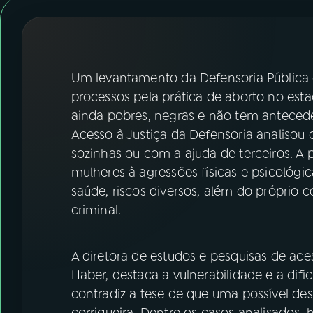
07
ÚLTIMAS
08
FESTIVAL DE MÚSICA
Um levantamento da Defensoria Pública
ACOMPANHE A RÁDIO NACIONAL
processos pela prática de aborto no est
ainda pobres, negras e não tem anteceden
YouTube
Facebook
Acesso à Justiça da Defensoria analisou
sozinhas ou com a ajuda de terceiros. A
Instagram
X
mulheres à agressões físicas e psicológic
saúde, riscos diversos, além do próprio
TikTok
criminal.
A diretora de estudos e pesquisas de aces
Haber, destaca a vulnerabilidade e a difí
contradiz a tese de que uma possível des
corriqueira. Dentre os casos analisados