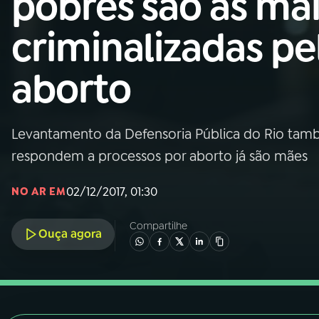
pobres são as ma
Nacional
criminalizadas pe
01
INÍCIO
aborto
02
A RÁDIO
Levantamento da Defensoria Pública do Rio tam
03
PROGRAMAÇÃO
respondem a processos por aborto já são mães
04
PROGRAMAS
02/12/2017, 01:30
NO AR EM
Compartilhe
05
PODCASTS
Ouça agora
06
VIDEOCASTS