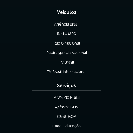
(abre em nova aba)
Veículos
Agência Brasil
(abre em nova aba)
Rádio MEC
(abre em nova aba)
Rádio Nacional
Radioagência Nacional
(abre em nova aba)
TV Brasil
(abre em nova aba)
TV Brasil Internacional
(abre em nova aba)
Serviços
A Voz do Brasil
(abre em nova aba)
Agência GOV
(abre em nova aba)
Canal GOV
(abre em nova aba)
Canal Educação
(abre em nova aba)