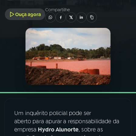
Compartilhe
Ouça agora
03
PROGRAMAÇÃO
04
PROGRAMAS
05
PODCASTS
06
VIDEOCASTS
07
ÚLTIMAS
Um inquérito policial pode ser
08
FESTIVAL DE MÚSICA
aberto para apurar a responsabilidade da
empresa
Hydro Alunorte
, sobre as
ACOMPANHE A RÁDIO NACIONAL