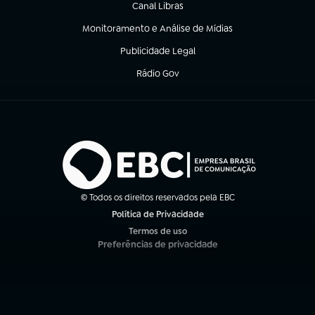
Canal Libras
(abre em nova aba)
Monitoramento e Análise de Mídias
(abre em nova aba)
Publicidade Legal
(abre em nova aba)
Rádio Gov
(abre em nova aba)
© Todos os direitos reservados pela EBC
Política de Privacidade
(abre em nova aba)
Termos de uso
(abre em nova aba)
Preferências de privacidade