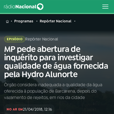
MENU
Programas
Repórter Nacional
Repórter Nacional
EPISÓDIO
MP pede abertura de
Buscar
na
inquérito para investigar
Rádio
Buscar
qualidade de água fornecida
Nacional
pela Hydro Alunorte
AO VIVO
Órgão considera inadequada a qualidade da água
oferecida à população de Barcarena, depois do
01
INÍCIO
vazamento de rejeitos, em rios da cidade
21/04/2018, 12:16
02
A RÁDIO
NO AR EM