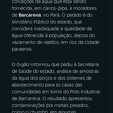
condições da água que está sendo
fornecida, em carros-pipa, a moradores
YouTube
Facebook
de
Barcarena
, no Pará. O pedido é do
Ministério Público do estado, que
Instagram
X
considera inadequada a qualidade da
água oferecida à população, depois do
TikTok
vazamento de rejeitos, em rios da cidade
paraense.
O órgão informou que pediu à Secretaria
de Saúde do estado, análise de amostras
da água dos poços e dos sistemas de
abastecimento para as casas das
comunidades em torno do Polo Industrial
de Barcarena. O resultado apresentou
contaminações por metais pesados,
como o chumbo, em algumas