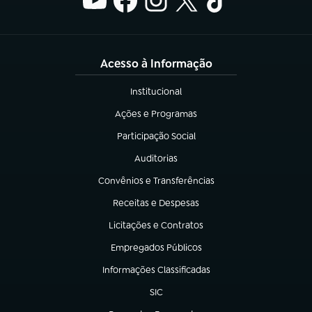
Acesso à Informação
Institucional
(abre em nova aba)
Ações e Programas
(abre em nova aba)
Participação Social
(abre em nova aba)
Auditorias
(abre em nova aba)
Convênios e Transferências
(abre em nova aba)
Receitas e Despesas
(abre em nova aba)
Licitações e Contratos
(abre em nova aba)
Empregados Públicos
(abre em nova aba)
Informações Classificadas
(abre em nova aba)
SIC
(abre em nova aba)