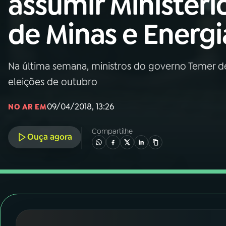
assumir Ministéri
Nacional
de Minas e Energi
01
INÍCIO
02
A RÁDIO
Na última semana, ministros do governo Temer d
eleições de outubro
03
PROGRAMAÇÃO
09/04/2018, 13:26
NO AR EM
04
PROGRAMAS
Compartilhe
Ouça agora
05
PODCASTS
06
VIDEOCASTS