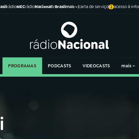
asil
rádio
MEC
rádio
Nacional
tv
Brasil
carta de serviço
acesso à inf
mais
PROGRAMAS
PODCASTS
VIDEOCASTS
mais
i