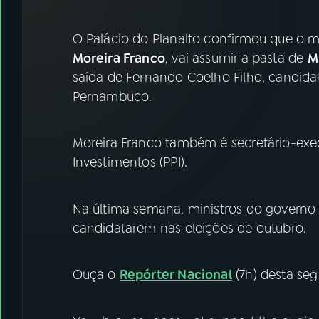
07
ÚLTIMAS
O Palácio do Planalto confirmou que o mi
08
FESTIVAL DE MÚSICA
Moreira Franco
, vai assumir a pasta de
M
saída de Fernando Coelho Filho, candidat
Pernambuco.
ACOMPANHE A RÁDIO NACIONAL
YouTube
Facebook
Moreira Franco também é secretário-exe
Investimentos (PPI).
Instagram
X
TikTok
Na última semana, ministros do governo
candidatarem nas eleições de outubro.
Ouça o
Repórter Nacional
(7h) desta seg