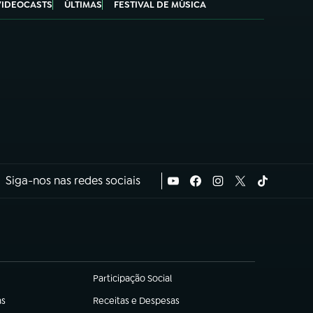
VIDEOCASTS
ÚLTIMAS
FESTIVAL DE MÚSICA
Siga-nos nas redes sociais
Participação Social
(abre em nova aba)
as
Receitas e Despesas
(abre em nova aba)