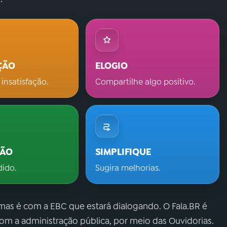
ÇÃO
ELOGIO
 insatisfação.
Compartilhe algo positivo.
ÇÃO
SIMPLIFIQUE
dido.
Sugira melhorias.
 mas é com a EBC que estará dialogando. O Fala.BR é
m a administração pública, por meio das Ouvidorias.