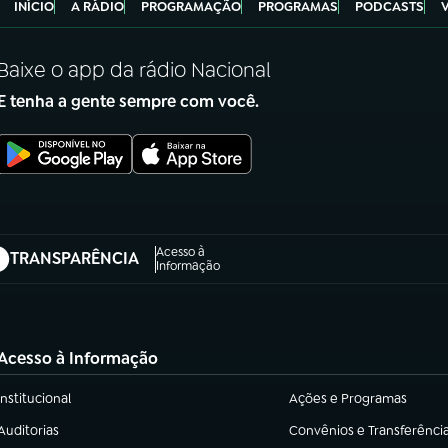
INÍCIO
A RÁDIO
PROGRAMAÇÃO
PROGRAMAS
PODCASTS
Baixe o app da rádio Nacional
E tenha a gente sempre com você.
Acesso à
TRANSPARÊNCIA
abre em nova aba)
Informação
Acesso à Informação
Institucional
Ações e Programas
(abre em nova aba)
(abre em nova aba)
Auditorias
Convênios e Transferênci
(abre em nova aba)
(abre em nova aba)