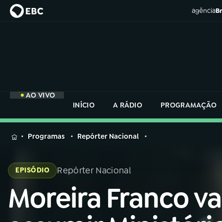
agência
Br
AO VIVO
INÍCIO
A RÁDIO
PROGRAMAÇÃO
MENU
Programas
Repórter Nacional
Buscar
na
Repórter Nacional
EPISÓDIO
Rádio
Buscar
Nacional
Moreira Franco va
Buscar
na
Rádio
AO VIVO