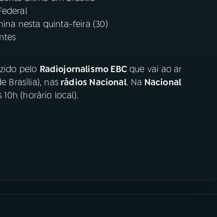
Federal
ina nesta quinta-feira (30)
ntes
uzido pelo
Radiojornalismo EBC
que vai ao ar
e Brasília), nas
rádios Nacional
. Na
Nacional
s 10h (horário local).