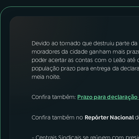
07
ÚLTIMAS
08
FESTIVAL DE MÚSICA
ACOMPANHE A RÁDIO NACIONAL
Devido ao tornado que destruiu parte da
moradores da cidade ganham mais prazo 
YouTube
Facebook
poder acertar as contas com o Leão até o
população prazo para entrega da declara
Instagram
X
meia noite.
TikTok
Confira também:
Prazo para declaração 
Confira também no
Repórter Nacional
d
- Centrais Sindicais se reúnem com presi