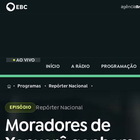
agência
Br
AO VIVO
INÍCIO
A RÁDIO
PROGRAMAÇÃO
MENU
Programas
Repórter Nacional
Buscar
na
Repórter Nacional
EPISÓDIO
Rádio
Buscar
Nacional
Moradores de
Buscar
na
Rádio
AO VIVO