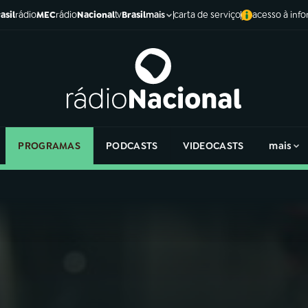
asil
rádio
MEC
rádio
Nacional
tv
Brasil
carta de serviço
acesso à inf
mais
PROGRAMAS
PODCASTS
VIDEOCASTS
mais