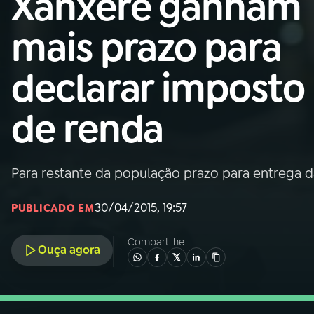
Xanxerê ganham
Nacional
mais prazo para
01
INÍCIO
declarar imposto
02
A RÁDIO
de renda
03
PROGRAMAÇÃO
Para restante da população prazo para entrega 
04
PROGRAMAS
30/04/2015, 19:57
PUBLICADO EM
05
PODCASTS
Compartilhe
Ouça agora
06
VIDEOCASTS