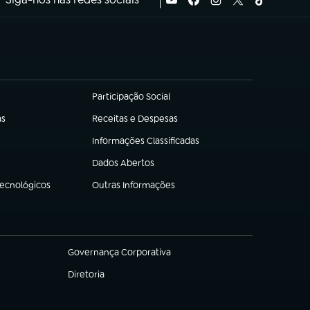
Participação Social
(abre em nova aba)
as
Receitas e Despesas
(abre em nova aba)
Informações Classificadas
(abre em nova aba)
Dados Abertos
(abre em nova aba)
Tecnológicos
Outras Informações
(abre em nova aba)
Governança Corporativa
(abre em nova aba)
Diretoria
(abre em nova aba)