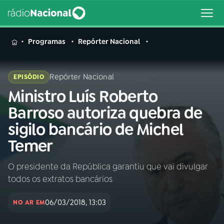
MENU
Programas
Repórter Nacional
Repórter Nacional
EPISÓDIO
Ministro Luís Roberto
Buscar
na
Barroso autoriza quebra de
Rádio
Buscar
sigilo bancário de Michel
Nacional
Temer
AO VIVO
O presidente da República garantiu que vai divulgar
todos os extratos bancários
01
INÍCIO
06/03/2018, 13:03
NO AR EM
02
A RÁDIO