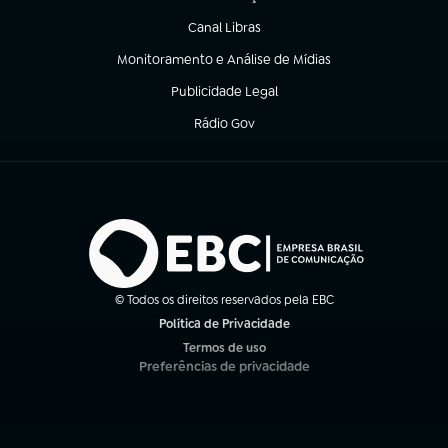
(abre em nova aba)
Canal Libras
(abre em nova aba)
Monitoramento e Análise de Mídias
(abre em nova aba)
Publicidade Legal
(abre em nova aba)
Rádio Gov
(abre em nova aba)
© Todos os direitos reservados pela EBC
Política de Privacidade
(abre em nova aba)
Termos de uso
(abre em nova aba)
Preferências de privacidade