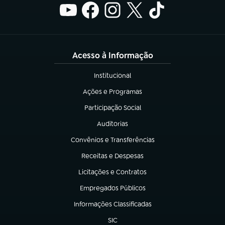
Acesso à Informação
Institucional
(abre em nova aba)
Ações e Programas
(abre em nova aba)
Participação Social
(abre em nova aba)
Auditorias
(abre em nova aba)
Convênios e Transferências
(abre em nova aba)
Receitas e Despesas
(abre em nova aba)
Licitações e Contratos
(abre em nova aba)
Empregados Públicos
(abre em nova aba)
Informações Classificadas
(abre em nova aba)
SIC
(abre em nova aba)