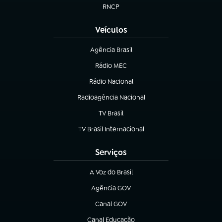
RNCP
(abre em nova aba)
Veículos
Agência Brasil
(abre em nova aba)
Rádio MEC
(abre em nova aba)
Rádio Nacional
Radioagência Nacional
(abre em nova aba)
TV Brasil
(abre em nova aba)
TV Brasil Internacional
(abre em nova aba)
Serviços
A Voz do Brasil
(abre em nova aba)
Agência GOV
(abre em nova aba)
Canal GOV
(abre em nova aba)
Canal Educação