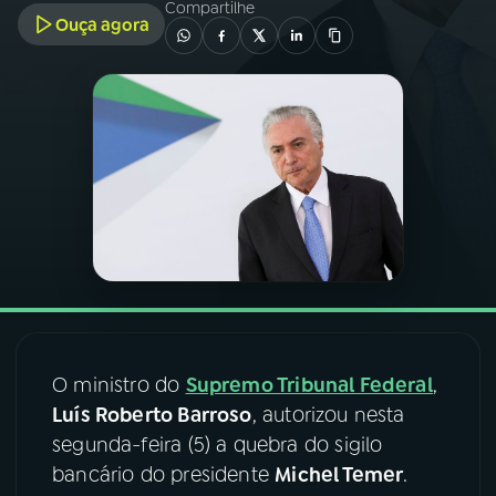
Compartilhe
Ouça agora
03
PROGRAMAÇÃO
04
PROGRAMAS
05
PODCASTS
06
VIDEOCASTS
07
ÚLTIMAS
O ministro do
Supremo Tribunal Federal
,
Luís Roberto Barroso
, autorizou nesta
08
FESTIVAL DE MÚSICA
segunda-feira (5) a quebra do sigilo
bancário do presidente
Michel Temer
.
ACOMPANHE A RÁDIO NACIONAL