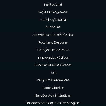
Institucional
(abre em nova aba)
Ações e Programas
(abre em nova aba)
Participação Social
(abre em nova aba)
Auditorias
(abre em nova aba)
Convênios e Transferências
(abre em nova aba)
Receitas e Despesas
(abre em nova aba)
Licitações e Contratos
(abre em nova aba)
Empregados Públicos
(abre em nova aba)
Informações Classificadas
(abre em nova aba)
SIC
(abre em nova aba)
Perguntas Frequentes
(abre em nova aba)
Dados Abertos
(abre em nova aba)
Sanções Administrativas
(abre em nova aba)
Ferramentas e Aspectos Tecnológicos
(abre em nova aba)