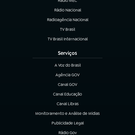
Rádio MEC
(abre em nova aba)
Rádio Nacional
Radioagência Nacional
(abre em nova aba)
TV Brasil
(abre em nova aba)
TV Brasil Internacional
(abre em nova aba)
Serviços
A Voz do Brasil
(abre em nova aba)
Agência GOV
(abre em nova aba)
Canal GOV
(abre em nova aba)
Canal Educação
(abre em nova aba)
Canal Libras
(abre em nova aba)
Monitoramento e Análise de Mídias
(abre em nova aba)
Publicidade Legal
(abre em nova aba)
Rádio Gov
(abre em nova aba)