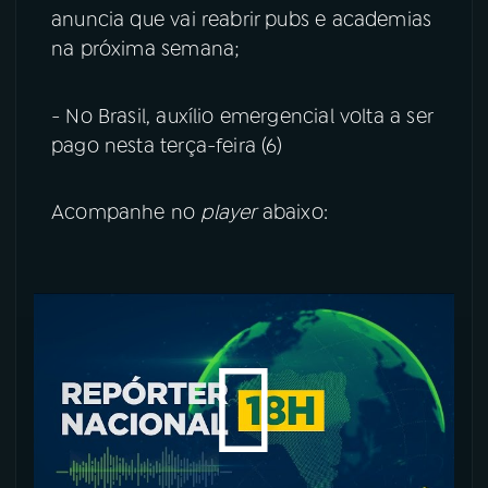
anuncia que vai reabrir pubs e academias
YouTube
Facebook
na próxima semana;
Instagram
X
- No Brasil, auxílio emergencial volta a ser
pago nesta terça-feira (6)
TikTok
Acompanhe no
player
abaixo: