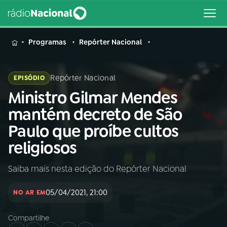
MENU
Programas
Repórter Nacional
Repórter Nacional
EPISÓDIO
Ministro Gilmar Mendes
Buscar
na
mantém decreto de São
Rádio
Buscar
Paulo que proíbe cultos
Nacional
religiosos
AO VIVO
Saiba mais nesta edição do Repórter Nacional
01
INÍCIO
05/04/2021, 21:00
NO AR EM
Compartilhe
02
A RÁDIO