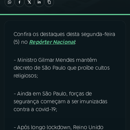
03
PROGRAMAÇÃO
04
PROGRAMAS
Confira os destaques desta segunda-feira
(5) no
Repórter Nacional
:
05
PODCASTS
- Ministro Gilmar Mendes mantém
decreto de São Paulo que proíbe cultos
06
VIDEOCASTS
religiosos;
07
ÚLTIMAS
- Ainda em São Paulo, forças de
segurança começam a ser imunizadas
contra a covid-19;
08
FESTIVAL DE MÚSICA
- Após longo lockdown, Reino Unido
ACOMPANHE A RÁDIO NACIONAL