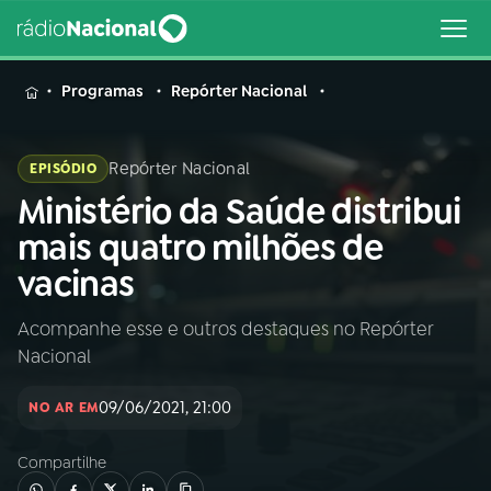
MENU
Programas
Repórter Nacional
Repórter Nacional
EPISÓDIO
Ministério da Saúde distribui
Buscar
na
mais quatro milhões de
Rádio
Buscar
vacinas
Nacional
Acompanhe esse e outros destaques no Repórter
AO VIVO
Nacional
01
INÍCIO
09/06/2021, 21:00
NO AR EM
Compartilhe
02
A RÁDIO