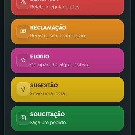
Relate irregularidades.
YouTube
Facebook
Instagram
X
RECLAMAÇÃO
Registre sua insatisfação.
TikTok
ELOGIO
Compartilhe algo positivo.
SUGESTÃO
Envie uma ideia.
SOLICITAÇÃO
Faça um pedido.