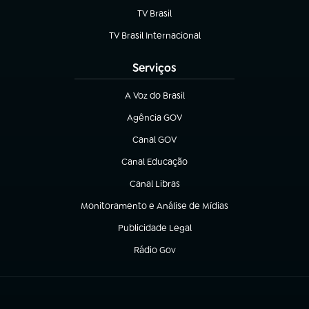
TV Brasil
(abre em nova aba)
TV Brasil Internacional
(abre em nova aba)
Serviços
A Voz do Brasil
(abre em nova aba)
Agência GOV
(abre em nova aba)
Canal GOV
(abre em nova aba)
Canal Educação
(abre em nova aba)
Canal Libras
(abre em nova aba)
Monitoramento e Análise de Mídias
(abre em nova aba)
Publicidade Legal
(abre em nova aba)
Rádio Gov
(abre em nova aba)