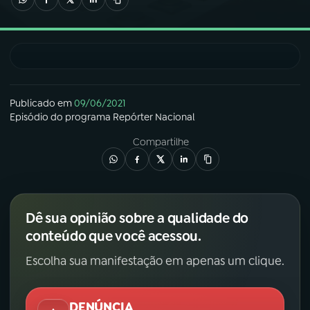
03
PROGRAMAÇÃO
04
PROGRAMAS
Publicado em
09/06/2021
Episódio
do programa
Repórter Nacional
05
PODCASTS
Compartilhe
06
VIDEOCASTS
Dê sua opinião sobre a qualidade do
07
ÚLTIMAS
conteúdo que você acessou.
Escolha sua manifestação em apenas um clique.
08
FESTIVAL DE MÚSICA
DENÚNCIA
ACOMPANHE A RÁDIO NACIONAL