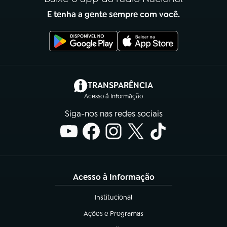
E tenha a gente sempre com você.
(abre em nova aba)
TRANSPARÊNCIA
Acesso à Informação
Siga-nos nas redes sociais
Acesso à Informação
Institucional
(abre em nova aba)
Ações e Programas
(abre em nova aba)