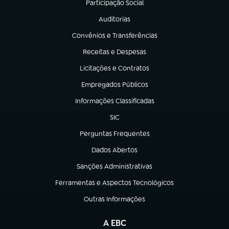
Participação Social
(abre em nova aba)
Auditorias
(abre em nova aba)
Convênios e Transferências
(abre em nova aba)
Receitas e Despesas
(abre em nova aba)
Licitações e Contratos
(abre em nova aba)
Empregados Públicos
(abre em nova aba)
Informações Classificadas
(abre em nova aba)
SIC
(abre em nova aba)
Perguntas Frequentes
(abre em nova aba)
Dados Abertos
(abre em nova aba)
Sanções Administrativas
(abre em nova aba)
Ferramentas e Aspectos Tecnológicos
(abre em nova aba)
Outras Informações
(abre em nova aba)
A EBC