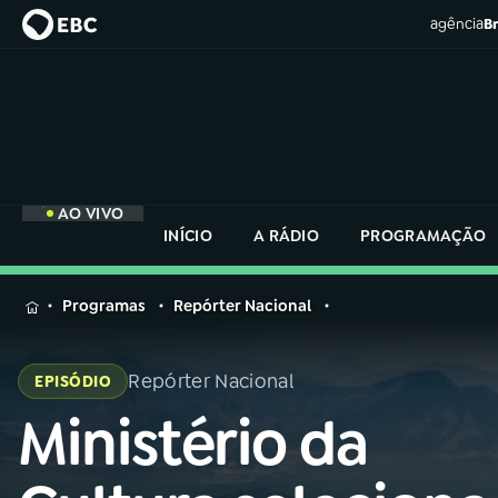
agência
Br
AO VIVO
INÍCIO
A RÁDIO
PROGRAMAÇÃO
MENU
Programas
Repórter Nacional
Buscar
na
Repórter Nacional
EPISÓDIO
Rádio
Buscar
Nacional
Ministério da
Buscar
na
Rádio
AO VIVO