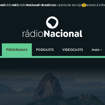
asil
rádio
MEC
rádio
Nacional
tv
Brasil
carta de serviço
acesso à inf
mais
PROGRAMAS
PODCASTS
VIDEOCASTS
mais