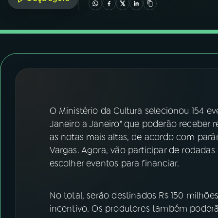
07
ÚLTIMAS
08
FESTIVAL DE MÚSICA
ACOMPANHE A RÁDIO NACIONAL
YouTube
Facebook
O Ministério da Cultura selecionou 154 ev
Instagram
X
Janeiro a Janeiro" que poderão receber r
TikTok
as notas mais altas, de acordo com parâ
Vargas. Agora, vão participar de rodada
escolher eventos para financiar.
No total, serão destinados R$ 150 milhõe
incentivo. Os produtores também poderão