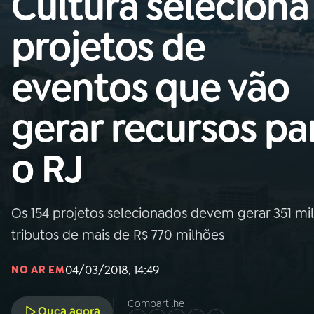
Cultura seleciona
Nacional
projetos de
01
INÍCIO
eventos que vão
02
A RÁDIO
gerar recursos pa
03
PROGRAMAÇÃO
o RJ
04
PROGRAMAS
Os 154 projetos selecionados devem gerar 351 mi
05
PODCASTS
tributos de mais de R$ 770 milhões
04/03/2018, 14:49
NO AR EM
06
VIDEOCASTS
Compartilhe
Ouça agora