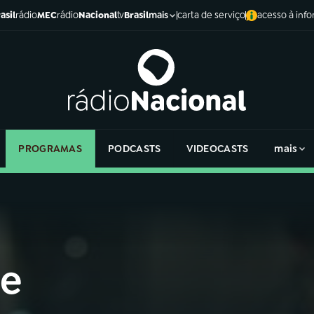
asil
rádio
MEC
rádio
Nacional
tv
Brasil
carta de serviço
acesso à inf
mais
PROGRAMAS
PODCASTS
VIDEOCASTS
mais
de