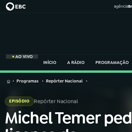
agência
Br
AO VIVO
INÍCIO
A RÁDIO
PROGRAMAÇÃO
MENU
Programas
Repórter Nacional
Buscar
na
Repórter Nacional
EPISÓDIO
Rádio
Buscar
Nacional
Michel Temer pe
Buscar
na
Rádio
AO VIVO