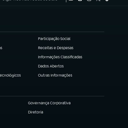
Participação Social
(abre em nova aba)
as
Receitas e Despesas
(abre em nova aba)
Informações Classificadas
(abre em nova aba)
Dados Abertos
(abre em nova aba)
Tecnológicos
Outras Informações
(abre em nova aba)
Governança Corporativa
(abre em nova aba)
Diretoria
(abre em nova aba)