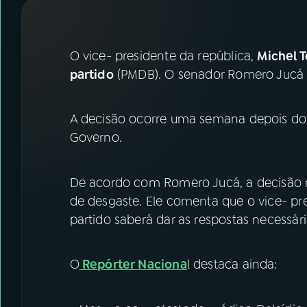
07
ÚLTIMAS
08
FESTIVAL DE MÚSICA
O vice- presidente da república,
Michel 
partido
(PMDB). O senador Romero Jucá 
ACOMPANHE A RÁDIO NACIONAL
A decisão ocorre uma semana depois do p
YouTube
Facebook
Governo.
Instagram
X
De acordo com Romero Jucá, a decisão re
TikTok
de desgaste. Ele comenta que o vice- pre
partido saberá dar as respostas necessár
O
Repórter Naciona
l destaca ainda: