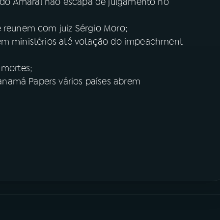
do Amaral não escapa de julgamento no
e reunem com juiz Sérgio Moro;
 em ministérios até votação do impeachment
 mortes;
anamá Papers vários países abrem