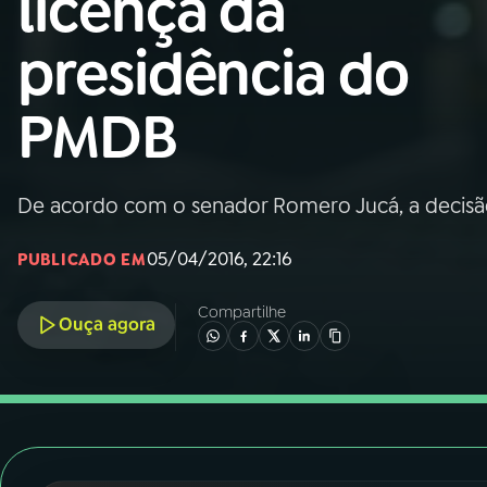
licença da
Nacional
presidência do
01
INÍCIO
PMDB
02
A RÁDIO
De acordo com o senador Romero Jucá, a decisão
03
PROGRAMAÇÃO
05/04/2016, 22:16
PUBLICADO EM
04
PROGRAMAS
Compartilhe
Ouça agora
05
PODCASTS
06
VIDEOCASTS