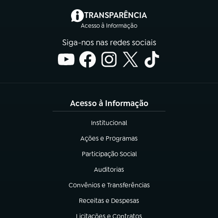
(abre em nova aba)
TRANSPARÊNCIA
Acesso à Informação
Siga-nos nas redes sociais
Acesso à Informação
Institucional
(abre em nova aba)
Ações e Programas
(abre em nova aba)
Participação Social
(abre em nova aba)
Auditorias
(abre em nova aba)
Convênios e Transferências
(abre em nova aba)
Receitas e Despesas
(abre em nova aba)
Licitações e Contratos