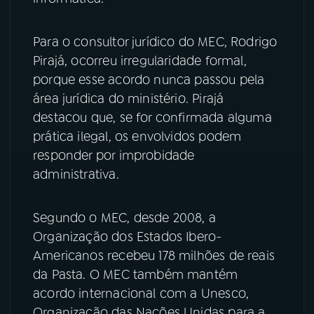
YouTube
Facebook
Para o consultor jurídico do MEC, Rodrigo
Pirajá, ocorreu irregularidade formal,
Instagram
X
porque esse acordo nunca passou pela
área jurídica do ministério. Pirajá
TikTok
destacou que, se for confirmada alguma
prática ilegal, os envolvidos podem
responder por improbidade
administrativa.
Segundo o MEC, desde 2008, a
Organização dos Estados Ibero-
Americanos recebeu 178 milhões de reais
da Pasta. O MEC também mantém
acordo internacional com a Unesco,
Organização das Nações Unidas para a