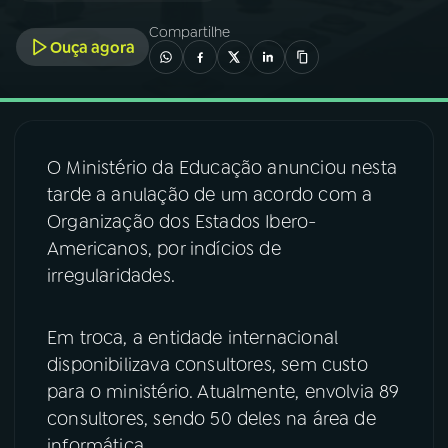
Compartilhe
Ouça agora
03
PROGRAMAÇÃO
04
PROGRAMAS
O Ministério da Educação anunciou nesta
05
PODCASTS
tarde a anulação de um acordo com a
Organização dos Estados Ibero-
Americanos, por indícios de
06
VIDEOCASTS
irregularidades.
07
ÚLTIMAS
Em troca, a entidade internacional
disponibilizava consultores, sem custo
08
FESTIVAL DE MÚSICA
para o ministério. Atualmente, envolvia 89
consultores, sendo 50 deles na área de
ACOMPANHE A RÁDIO NACIONAL
informática.