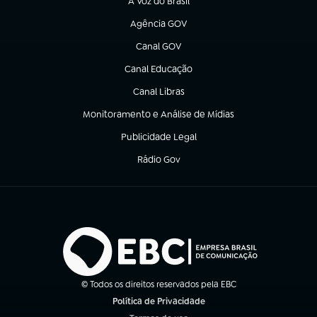
A Voz do Brasil
(abre em nova aba)
Agência GOV
(abre em nova aba)
Canal GOV
(abre em nova aba)
Canal Educação
(abre em nova aba)
Canal Libras
(abre em nova aba)
Monitoramento e Análise de Mídias
(abre em nova aba)
Publicidade Legal
(abre em nova aba)
Rádio Gov
(abre em nova aba)
© Todos os direitos reservados pela EBC
Política de Privacidade
(abre em nova aba)