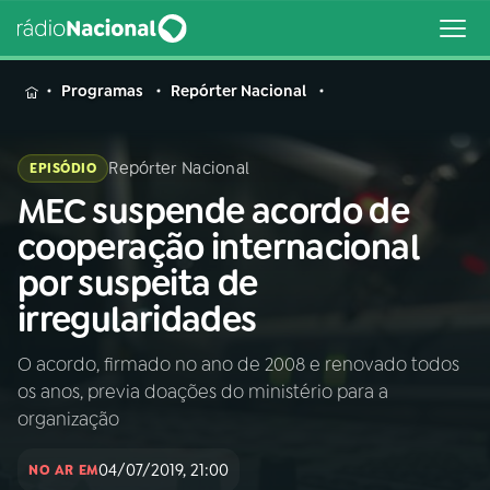
MENU
Programas
Repórter Nacional
Repórter Nacional
EPISÓDIO
MEC suspende acordo de
Buscar
na
cooperação internacional
Rádio
Buscar
por suspeita de
Nacional
irregularidades
AO VIVO
O acordo, firmado no ano de 2008 e renovado todos
os anos, previa doações do ministério para a
01
INÍCIO
organização
04/07/2019, 21:00
02
A RÁDIO
NO AR EM