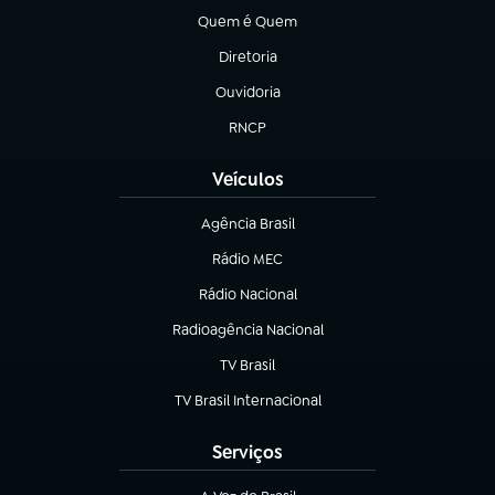
Quem é Quem
(abre em nova aba)
Diretoria
(abre em nova aba)
Ouvidoria
(abre em nova aba)
RNCP
(abre em nova aba)
Veículos
Agência Brasil
(abre em nova aba)
Rádio MEC
(abre em nova aba)
Rádio Nacional
Radioagência Nacional
(abre em nova aba)
TV Brasil
(abre em nova aba)
TV Brasil Internacional
(abre em nova aba)
Serviços