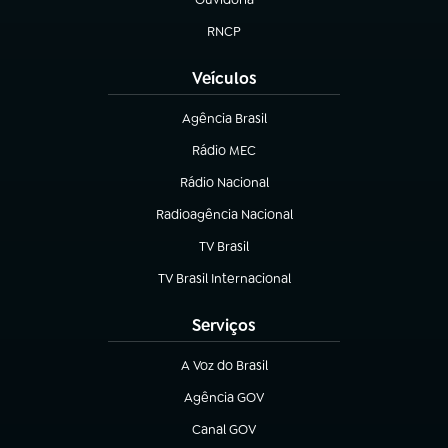
(abre em nova aba)
RNCP
(abre em nova aba)
Veículos
Agência Brasil
(abre em nova aba)
Rádio MEC
(abre em nova aba)
Rádio Nacional
Radioagência Nacional
(abre em nova aba)
TV Brasil
(abre em nova aba)
TV Brasil Internacional
(abre em nova aba)
Serviços
A Voz do Brasil
(abre em nova aba)
Agência GOV
(abre em nova aba)
Canal GOV
(abre em nova aba)