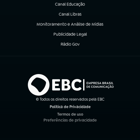
Canal Educação
(abre em nova aba)
Canal Libras
(abre em nova aba)
Monitoramento e Análise de Mídias
(abre em nova aba)
Publicidade Legal
(abre em nova aba)
Rádio Gov
(abre em nova aba)
© Todos os direitos reservados pela EBC
Política de Privacidade
(abre em nova aba)
Termos de uso
(abre em nova aba)
Preferências de privacidade