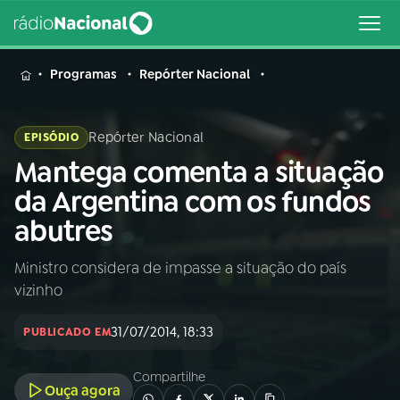
MENU
Programas
Repórter Nacional
Repórter Nacional
EPISÓDIO
Mantega comenta a situação
Buscar
na
da Argentina com os fundos
Rádio
Buscar
abutres
Nacional
Ministro considera de impasse a situação do país
AO VIVO
vizinho
01
INÍCIO
31/07/2014, 18:33
PUBLICADO EM
Compartilhe
02
A RÁDIO
Ouça agora