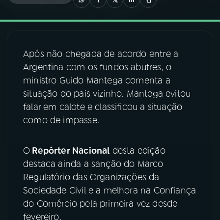
03
PROGRAMAÇÃO
Após não chegada de acordo entre a
04
PROGRAMAS
Argentina com os fundos abutres, o
ministro Guido Mantega comenta a
05
PODCASTS
situação do pais vizinho. Mantega evitou
falar em calote e classificou a situação
como de impasse.
06
VIDEOCASTS
O
Repórter Nacional
desta edição
07
ÚLTIMAS
destaca ainda a sanção do Marco
Regulatório das Organizações da
08
FESTIVAL DE MÚSICA
Sociedade Civil e a melhora na Confiança
do Comércio pela primeira vez desde
fevereiro.
ACOMPANHE A RÁDIO NACIONAL