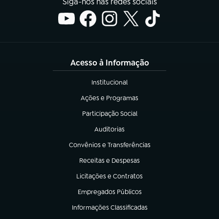
Siga-nos nas redes sociais
Acesso à Informação
Institucional
(abre em nova aba)
Ações e Programas
(abre em nova aba)
Participação Social
(abre em nova aba)
Auditorias
(abre em nova aba)
Convênios e Transferências
(abre em nova aba)
Receitas e Despesas
(abre em nova aba)
Licitações e Contratos
(abre em nova aba)
Empregados Públicos
(abre em nova aba)
Informações Classificadas
(abre em nova aba)