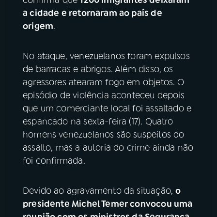
confirma que
1200 imigrantes deixaram
a cidade e retornaram ao país de
YouTube
Facebook
origem
.
Instagram
X
No ataque, venezuelanos foram expulsos
TikTok
de barracas e abrigos. Além disso, os
agressores atearam fogo em objetos. O
episódio de violência aconteceu depois
que um comerciante local foi assaltado e
espancado na sexta-feira (17). Quatro
homens venezuelanos são suspeitos do
assalto, mas a autoria do crime ainda não
foi confirmada.
Devido ao agravamento da situação,
o
presidente Michel Temer convocou uma