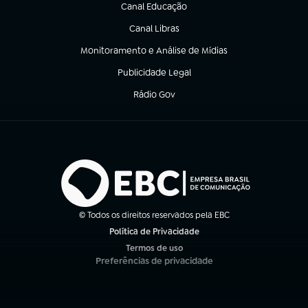
Canal Educação
(abre em nova aba)
Canal Libras
(abre em nova aba)
Monitoramento e Análise de Mídias
(abre em nova aba)
Publicidade Legal
(abre em nova aba)
Rádio Gov
(abre em nova aba)
© Todos os direitos reservados pela EBC
Política de Privacidade
(abre em nova aba)
Termos de uso
(abre em nova aba)
Preferências de privacidade