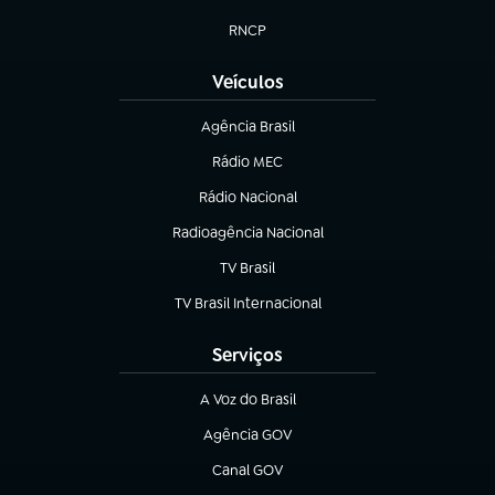
(abre em nova aba)
RNCP
(abre em nova aba)
Veículos
Agência Brasil
(abre em nova aba)
Rádio MEC
(abre em nova aba)
Rádio Nacional
Radioagência Nacional
(abre em nova aba)
TV Brasil
(abre em nova aba)
TV Brasil Internacional
(abre em nova aba)
Serviços
A Voz do Brasil
(abre em nova aba)
Agência GOV
(abre em nova aba)
Canal GOV
(abre em nova aba)