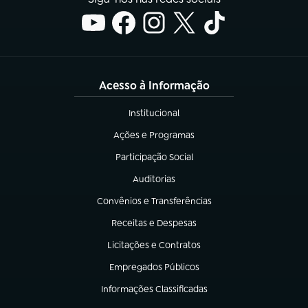
Acesso à Informação
Institucional
(abre em nova aba)
Ações e Programas
(abre em nova aba)
Participação Social
(abre em nova aba)
Auditorias
(abre em nova aba)
Convênios e Transferências
(abre em nova aba)
Receitas e Despesas
(abre em nova aba)
Licitações e Contratos
(abre em nova aba)
Empregados Públicos
(abre em nova aba)
Informações Classificadas
(abre em nova aba)