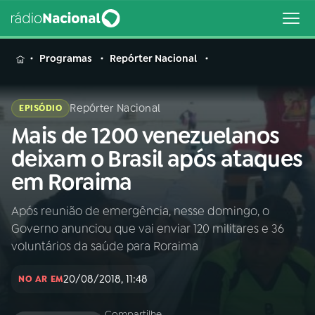
MENU
Programas
Repórter Nacional
Repórter Nacional
EPISÓDIO
Mais de 1200 venezuelanos
Buscar
na
deixam o Brasil após ataques
Rádio
Buscar
em Roraima
Nacional
Após reunião de emergência, nesse domingo, o
AO VIVO
Governo anunciou que vai enviar 120 militares e 36
voluntários da saúde para Roraima
01
INÍCIO
20/08/2018, 11:48
NO AR EM
02
A RÁDIO
Compartilhe