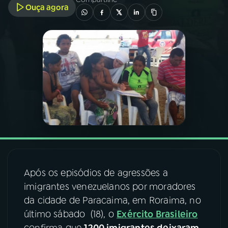
Ouça agora
03
PROGRAMAÇÃO
04
PROGRAMAS
05
PODCASTS
06
VIDEOCASTS
07
ÚLTIMAS
Após os episódios de agressões a
imigrantes venezuelanos por moradores
08
FESTIVAL DE MÚSICA
da cidade de Paracaima, em Roraima, no
último sábado (18), o
Exército Brasileiro
ACOMPANHE A RÁDIO NACIONAL