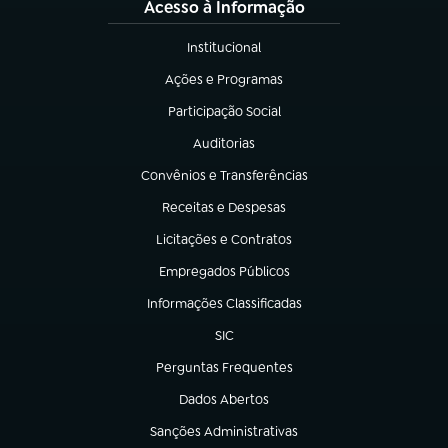
Acesso à Informação
Institucional
(abre em nova aba)
Ações e Programas
(abre em nova aba)
Participação Social
(abre em nova aba)
Auditorias
(abre em nova aba)
Convênios e Transferências
(abre em nova aba)
Receitas e Despesas
(abre em nova aba)
Licitações e Contratos
(abre em nova aba)
Empregados Públicos
(abre em nova aba)
Informações Classificadas
(abre em nova aba)
SIC
(abre em nova aba)
Perguntas Frequentes
(abre em nova aba)
Dados Abertos
(abre em nova aba)
Sanções Administrativas
(abre em nova aba)