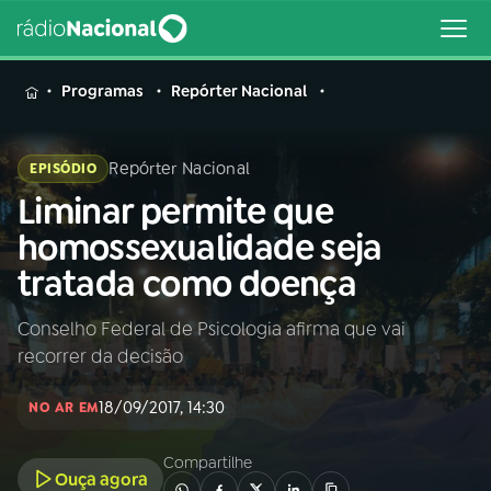
MENU
Programas
Repórter Nacional
Repórter Nacional
EPISÓDIO
Liminar permite que
Buscar
na
homossexualidade seja
Rádio
Buscar
tratada como doença
Nacional
Conselho Federal de Psicologia afirma que vai
AO VIVO
recorrer da decisão
01
INÍCIO
18/09/2017, 14:30
NO AR EM
Compartilhe
02
A RÁDIO
Ouça agora