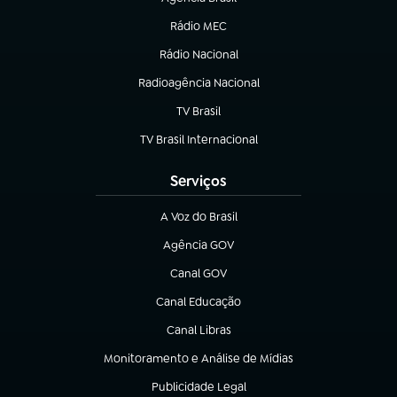
(abre em nova aba)
Rádio MEC
(abre em nova aba)
Rádio Nacional
Radioagência Nacional
(abre em nova aba)
TV Brasil
(abre em nova aba)
TV Brasil Internacional
(abre em nova aba)
Serviços
A Voz do Brasil
(abre em nova aba)
Agência GOV
(abre em nova aba)
Canal GOV
(abre em nova aba)
Canal Educação
(abre em nova aba)
Canal Libras
(abre em nova aba)
Monitoramento e Análise de Mídias
(abre em nova aba)
Publicidade Legal
(abre em nova aba)