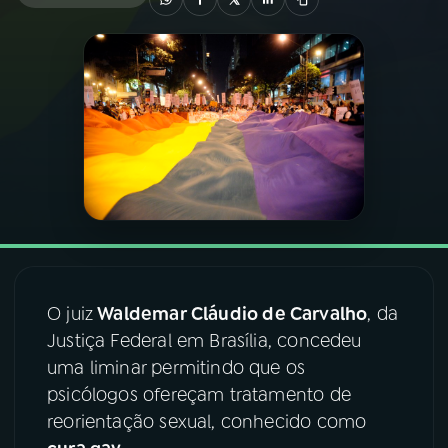
03
PROGRAMAÇÃO
04
PROGRAMAS
05
PODCASTS
06
VIDEOCASTS
O juiz
Waldemar Cláudio de Carvalho
, da
07
ÚLTIMAS
Justiça Federal em Brasília, concedeu
uma liminar permitindo que os
08
FESTIVAL DE MÚSICA
psicólogos ofereçam tratamento de
reorientação sexual, conhecido como
ACOMPANHE A RÁDIO NACIONAL