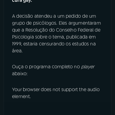
cura gay.
YouTube
Facebook
A decisão atendeu a um pedido de um
grupo de psicólogos. Eles argumentaram
Instagram
X
que a Resolução do Conselho Federal de
TikTok
Psicologia sobre o tema, publicada em
1999, estaria censurando os estudos na
área.
Ouça o programa completo no
player
abaixo:
Your browser does not support the audio
element.