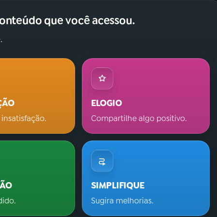
conteúdo que você acessou.
.
ÇÃO
ELOGIO
 insatisfação.
Compartilhe algo positivo.
ÇÃO
SIMPLIFIQUE
dido.
Sugira melhorias.