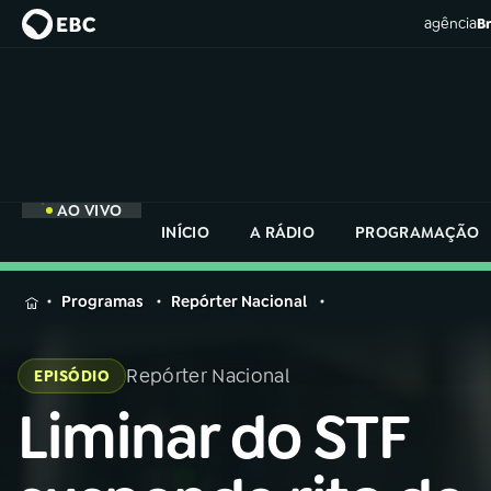
agência
Br
AO VIVO
INÍCIO
A RÁDIO
PROGRAMAÇÃO
MENU
Programas
Repórter Nacional
Buscar
na
Repórter Nacional
EPISÓDIO
Rádio
Buscar
Nacional
Liminar do STF
Buscar
na
Rádio
AO VIVO