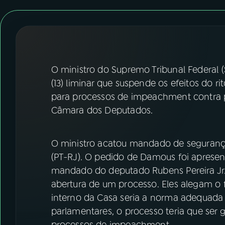
07
ÚLTIMAS
08
FESTIVAL DE MÚSICA
ACOMPANHE A RÁDIO NACIONAL
O ministro do Supremo Tribunal Federal (
(13) liminar que suspende os efeitos do r
YouTube
Facebook
para processos de impeachment contra p
Câmara dos Deputados.
Instagram
X
TikTok
O ministro acatou mandado de seguran
(PT-RJ). O pedido de Damous foi apresen
mandado do deputado Rubens Pereira Jr
abertura de um processo. Eles alegam o 
interno da Casa seria a norma adequada p
parlamentares, o processo teria que ser 
processos de impeachment.