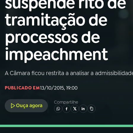
suspende rito de
Nacional
tramitação de
01
INÍCIO
processos de
02
A RÁDIO
impeachment
03
PROGRAMAÇÃO
A Câmara ficou restrita a analisar a admissibilida
04
PROGRAMAS
13/10/2015, 19:00
PUBLICADO EM
05
PODCASTS
Compartilhe
Ouça agora
06
VIDEOCASTS