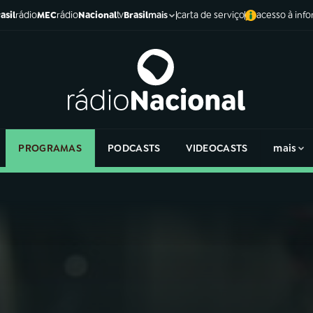
asil
rádio
MEC
rádio
Nacional
tv
Brasil
carta de serviço
acesso à inf
mais
PROGRAMAS
PODCASTS
VIDEOCASTS
mais