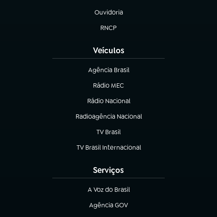
Ouvidoria
(abre em nova aba)
RNCP
(abre em nova aba)
Veículos
Agência Brasil
(abre em nova aba)
Rádio MEC
(abre em nova aba)
Rádio Nacional
Radioagência Nacional
(abre em nova aba)
TV Brasil
(abre em nova aba)
TV Brasil Internacional
(abre em nova aba)
Serviços
A Voz do Brasil
(abre em nova aba)
Agência GOV
(abre em nova aba)