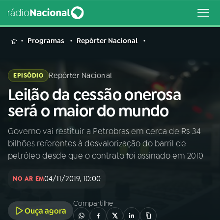
MENU
Programas
Repórter Nacional
Repórter Nacional
EPISÓDIO
Leilão da cessão onerosa
Buscar
na
será o maior do mundo
Rádio
Buscar
Nacional
Governo vai restituir a Petrobras em cerca de R$ 34
bilhões referentes à desvalorização do barril de
AO VIVO
petróleo desde que o contrato foi assinado em 2010
04/11/2019, 10:00
01
INÍCIO
NO AR EM
Compartilhe
Ouça agora
02
A RÁDIO