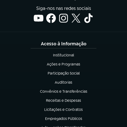
Siga-nos nas redes sociais
Acesso à Informação
Institucional
(abre em nova aba)
Ações e Programas
(abre em nova aba)
Participação Social
(abre em nova aba)
Auditorias
(abre em nova aba)
Convênios e Transferências
(abre em nova aba)
Receitas e Despesas
(abre em nova aba)
Licitações e Contratos
(abre em nova aba)
Empregados Públicos
(abre em nova aba)