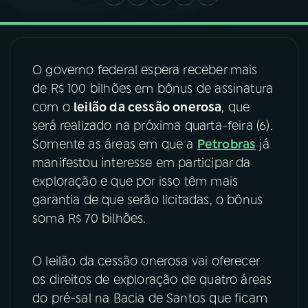
03
PROGRAMAÇÃO
O governo federal espera receber mais
04
PROGRAMAS
de R$ 100 bilhões em bônus de assinatura
com o
leilão da cessão onerosa
, que
será realizado na próxima quarta-feira (6).
05
PODCASTS
Somente as áreas em que a
Petrobras
já
manifestou interesse em participar da
06
VIDEOCASTS
exploração e que por isso têm mais
garantia de que serão licitadas, o bônus
07
ÚLTIMAS
soma R$ 70 bilhões.
O leilão da cessão onerosa vai oferecer
08
FESTIVAL DE MÚSICA
os direitos de exploração de quatro áreas
do pré-sal na Bacia de Santos que ficam
ACOMPANHE A RÁDIO NACIONAL