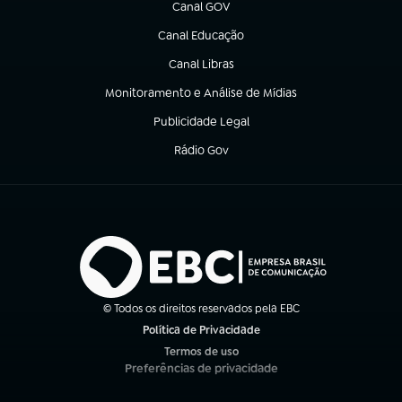
Canal GOV
(abre em nova aba)
Canal Educação
(abre em nova aba)
Canal Libras
(abre em nova aba)
Monitoramento e Análise de Mídias
(abre em nova aba)
Publicidade Legal
(abre em nova aba)
Rádio Gov
(abre em nova aba)
© Todos os direitos reservados pela EBC
Política de Privacidade
(abre em nova aba)
Termos de uso
(abre em nova aba)
Preferências de privacidade